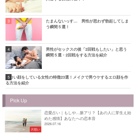
たまんないっす… 男性が思わず勃起してしま
う瞬間５選！
男性がセックスの後「2回戦もしたい」と思う
瞬間５選・2回戦をする方法を紹介
エロい顔をしている女性の特徴23選！メイクで男ウケするエロ顔を作
る方法を紹介
Pick Up
恋愛占い｜もしや…脈アリ？【あの人に芽生え始
めた感情】あなたへの恋本音
2026.07.16
片想い