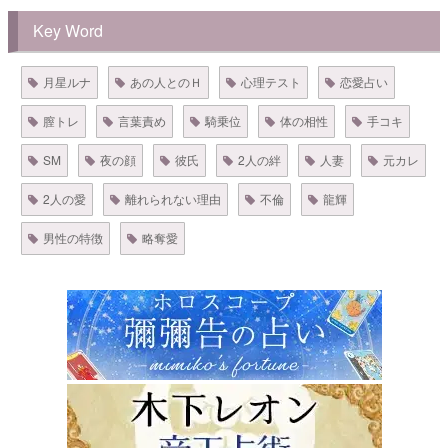
Key Word
月星ルナ
あの人とのＨ
心理テスト
恋愛占い
膣トレ
言葉責め
騎乗位
体の相性
手コキ
SM
夜の顔
彼氏
2人の絆
人妻
元カレ
2人の愛
離れられない理由
不倫
龍輝
男性の特徴
略奪愛