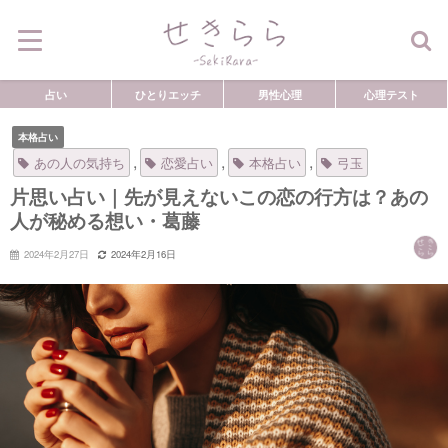
占い
ひとりエッチ
男性心理
心理テスト
本格占い
,
,
,
あの人の気持ち
恋愛占い
本格占い
弓玉
片思い占い｜先が見えないこの恋の行方は？あの
人が秘める想い・葛藤
2024年2月27日
2024年2月16日