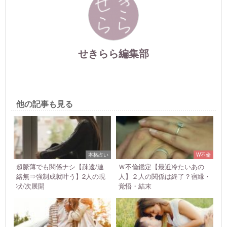
せきらら編集部
他の記事も見る
本格占い
W不倫
超脈薄でも関係ナシ【疎遠/連
Ｗ不倫鑑定【最近冷たいあの
絡無⇒強制成就叶う】2人の現
人】２人の関係は終了？宿縁・
状/次展開
覚悟・結末