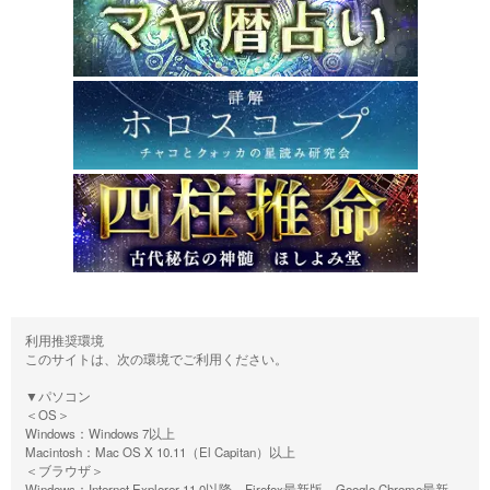
利用推奨環境
このサイトは、次の環境でご利用ください。
▼パソコン
＜OS＞
Windows：Windows 7以上
Macintosh：Mac OS X 10.11（El Capitan）以上
＜ブラウザ＞
Windows：Internet Explorer 11.0以降、Firefox最新版、Google Chrome最新