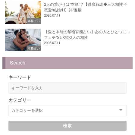
2人の繋がりは“本物”？【徹底解読◆三大相性⇒
恋愛/結婚/H】絆/進展
2025.07.11
本格占い
【愛と本能の禁断官能占い】あの人とひとつに…
フェチ/SEX欲/2人の相性
2025.07.11
本格占い
Search
キーワード
カテゴリー
検索