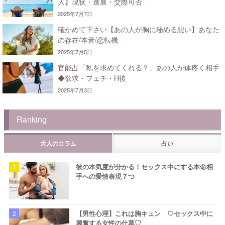
人】現状・進展・交際可否
2025年7月7日
確かめて下さい【あの人が胸に秘める想い】あなた
の存在/本音/恋転機
2025年7月5日
官能占「私を求めてくれる？」あの人が体疼く相手
◆欲求・フェチ・H後
2025年7月3日
Ranking
大人のコラム
占い
彼の本気度が分かる！セックス中にする本命相
手への愛情表現７つ
【男性心理】これは胸キュン ♡セックス中に
興奮する女性の仕草♡