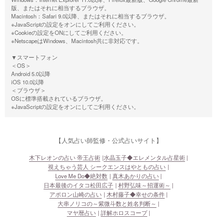
版、またはそれに相当するブラウザ。
Macintosh：Safari 9.0以降、またはそれに相当するブラウザ。
※JavaScriptの設定をオンにしてご利用ください。
※Cookieの設定をONにしてご利用ください。
※NetscapeはWindows、Macintosh共に非対応です。
▼スマートフォン
＜OS＞
Android 5.0以降
iOS 10.0以降
＜ブラウザ＞
OSに標準搭載されているブラウザ。
※JavaScriptの設定をオンにしてご利用ください。
【人気占い師監修・公式占いサイト】
木下レオンの占い 帝王占術
水晶玉子◆エレメンタル占星術
視えちゃう芸人 シークエンスはやともの占い
Love Me Do◆絶対数
真木あかりの占い
日本最後のイタコ松田広子
村野弘味～招運術～
アポロン山崎の占い
木村藤子◆幸せの条件
大串ノリコの～紫微斗数と姓名判断～
マヤ暦占い
詳解ホロスコープ