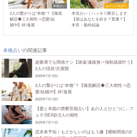
本格占い
あの人の気持ち
2人の繋がりは“本物”？【徹底
本音占い｜ハッキリ断言します
解読◆三大相性⇒恋愛/結
【彼はあなたを好き？普通？】
婚/H】絆/進展
本音・最終結論
本格占い
の関連記事
超脈薄でも関係ナシ【疎遠/連絡無⇒強制成就叶う】
2人の現状/次展開
2025年7月15日
2人の繋がりは“本物”？【徹底解読◆三大相性⇒恋
愛/結婚/H】絆/進展
2025年7月13日
【愛と本能の禁断官能占い】あの人とひとつに…フ
ェチ/SEX欲/2人の相性
2025年7月11日
恋未来予知｜もどかしいのはもう嫌【曖昧関係の2