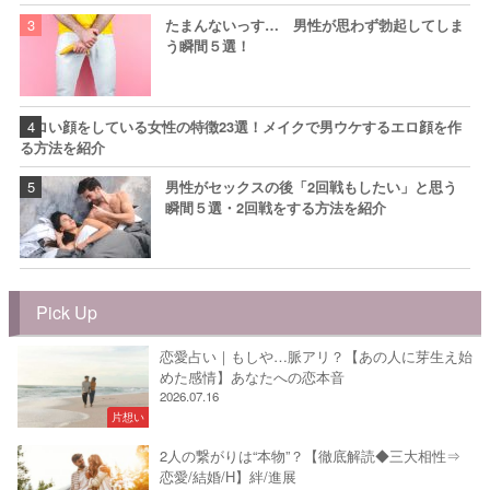
たまんないっす… 男性が思わず勃起してしま
う瞬間５選！
エロい顔をしている女性の特徴23選！メイクで男ウケするエロ顔を作
る方法を紹介
男性がセックスの後「2回戦もしたい」と思う
瞬間５選・2回戦をする方法を紹介
Pick Up
恋愛占い｜もしや…脈アリ？【あの人に芽生え始
めた感情】あなたへの恋本音
2026.07.16
片想い
2人の繋がりは“本物”？【徹底解読◆三大相性⇒
恋愛/結婚/H】絆/進展