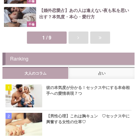
不倫
【婚外恋愛占】あの人は逢えない夜も私を思い
出す？本気度・本心・愛行方
不倫
1 / 9
Ranking
大人のコラム
占い
彼の本気度が分かる！セックス中にする本命相
手への愛情表現７つ
【男性心理】これは胸キュン ♡セックス中に
興奮する女性の仕草♡