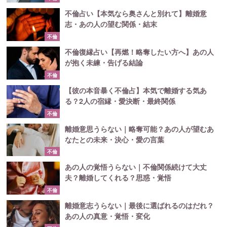
不倫占い【本気なら奥さんと別れて】離婚意
志・あの人の望む関係・結末
不倫
不倫復縁占い【再燃！略奪したい方へ】あの人
が抱く未練・告げる結論
不倫
【彼の本音暴く不倫占】本気で離婚する気あ
る？2人の宿縁・愛決断・最終関係
不倫
離婚意思うらない｜略奪可能？あの人が望むあ
なたとの未来・決心・愛の言葉
不倫
あの人の覚悟うらない｜不倫関係続けて大丈
夫？離婚してくれる？思惑・覚悟
不倫
離婚意志うらない｜最後に選ばれるのはだれ？
あの人の真意・覚悟・変化