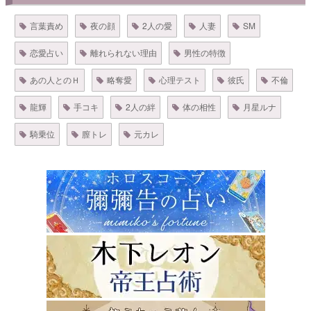
言葉責め
夜の顔
2人の愛
人妻
SM
恋愛占い
離れられない理由
男性の特徴
あの人とのＨ
略奪愛
心理テスト
彼氏
不倫
龍輝
手コキ
2人の絆
体の相性
月星ルナ
騎乗位
膣トレ
元カレ