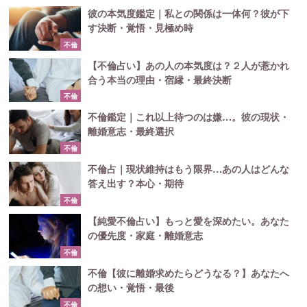
彼の本気度鑑定｜私との関係は一体何？彼が下
す決断・覚悟・見極め時
不倫
【不倫占い】あの人の本気度は？２人が惹かれ
合う本当の理由・宿縁・最終決断
不倫
不倫鑑定｜これ以上待つのは嫌…。彼の現状・
離婚意志・最終選択
不倫
不倫占｜現状維持はもう限界…あの人はどんな
答え出す？本心・期待
不倫
【純愛不倫占い】もっと愛を深めたい。あなた
の優先度・家庭・離婚意志
不倫
不倫【彼に離婚求めたらどうなる？】あなたへ
の想い・覚悟・最後
不倫