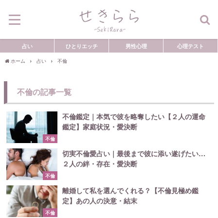
占い
ひとりエッチ
男性心理
心理テスト
ホーム
占い
不倫
不倫の記事一覧
不倫鑑定｜本気で彼を略奪したい【２人の運命
鑑定】家庭状況・愛決断
不倫
切実不倫愛占い｜最後まで彼に添い遂げたい…
２人の絆・存在・愛決断
不倫
離婚して私を選んでくれる？【不倫見極め鑑
定】あの人の決意・結末
不倫