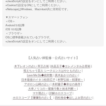
※JavaScriptの設定をオンにしてご利用ください。
※Cookieの設定をONにしてご利用ください。
※NetscapeはWindows、Macintosh共に非対応です。
▼スマートフォン
＜OS＞
Android 5.0以降
iOS 10.0以降
＜ブラウザ＞
OSに標準搭載されているブラウザ。
※JavaScriptの設定をオンにしてご利用ください。
【人気占い師監修・公式占いサイト】
木下レオンの占い 帝王占術
水晶玉子◆エレメンタル占星術
視えちゃう芸人 シークエンスはやともの占い
Love Me Do◆絶対数
真木あかりの占い
日本最後のイタコ松田広子
村野弘味～招運術～
アポロン山崎の占い
木村藤子◆幸せの条件
大串ノリコの～紫微斗数と姓名判断～
マヤ暦占い
詳解ホロスコープ
ホロスコープ【彌彌告の占い】
四柱推命◆ほしよみ堂の占い