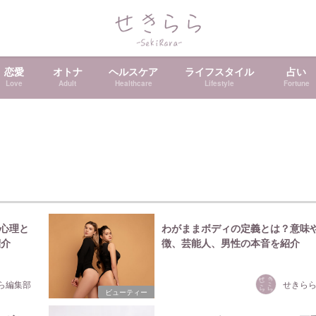
恋愛
オトナ
ヘルスケア
ライフスタイル
占い
Love
Adult
Healthcare
Lifestyle
Fortune
心理と
わがままボディの定義とは？意味
紹介
徴、芸能人、男性の本音を紹介
ら編集部
せきら
ビューティー