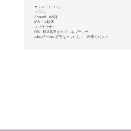
▼スマートフォン
＜OS＞
Android 5.0以降
iOS 10.0以降
＜ブラウザ＞
OSに標準搭載されているブラウザ。
※JavaScriptの設定をオンにしてご利用ください。