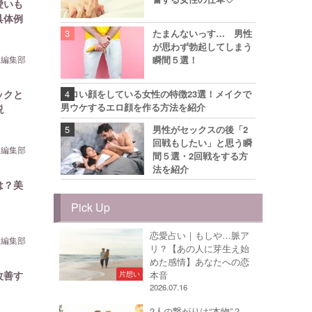
愛いも
具体例
たまんないっす… 男性
が思わず勃起してしまう
ら編集部
瞬間５選！
ックと
エロい顔をしている女性の特徴23選！メイクで
男ウケするエロ顔を作る方法を紹介
説
男性がセックスの後「2
回戦もしたい」と思う瞬
ら編集部
間５選・2回戦をする方
法を紹介
は？美
Pick Up
恋愛占い｜もしや…脈ア
ら編集部
リ？【あの人に芽生え始
めた感情】あなたへの恋
改善す
本音
片想い
2026.07.16
2人の繋がりは“本物”？