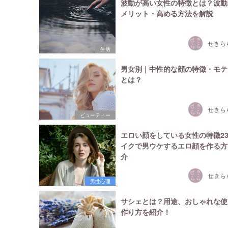
波動が高い女性の特徴とは？波動
メリット・高める方法を解説
せきら
生活
男女別｜中性的な顔の特徴・モテ
とは？
せきら
ビューティー
エロい顔をしている女性の特徴2
イクで男ウケするエロ顔を作る方
介
せきら
男性心理
サシェとは？用途、おしゃれな使
作り方を紹介！