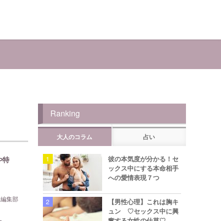
Ranking
大人のコラム
占い
彼の本気度が分かる！セ
や特
ックス中にする本命相手
への愛情表現７つ
ら編集部
【男性心理】これは胸キ
ュン ♡セックス中に興
奮する女性の仕草♡