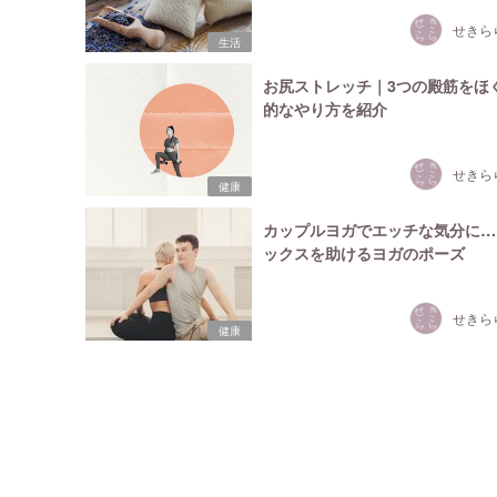
せきら
生活
お尻ストレッチ｜3つの殿筋をほ
的なやり方を紹介
せきら
健康
カップルヨガでエッチな気分に…
ックスを助けるヨガのポーズ
せきら
健康