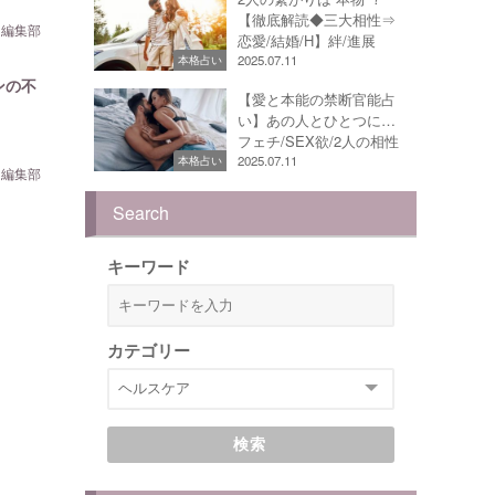
【徹底解読◆三大相性⇒
ら編集部
恋愛/結婚/H】絆/進展
2025.07.11
本格占い
ンの不
【愛と本能の禁断官能占
い】あの人とひとつに…
フェチ/SEX欲/2人の相性
2025.07.11
本格占い
ら編集部
Search
キーワード
カテゴリー
検索