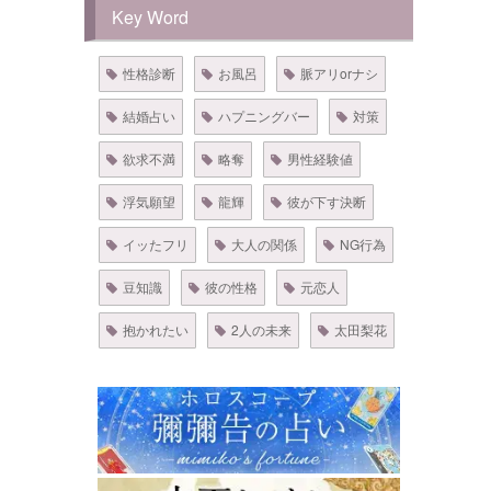
Key Word
性格診断
お風呂
脈アリorナシ
結婚占い
ハプニングバー
対策
欲求不満
略奪
男性経験値
浮気願望
龍輝
彼が下す決断
イッたフリ
大人の関係
NG行為
豆知識
彼の性格
元恋人
抱かれたい
2人の未来
太田梨花