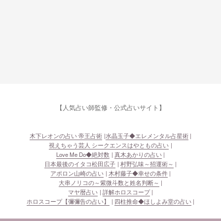
【人気占い師監修・公式占いサイト】
木下レオンの占い 帝王占術
水晶玉子◆エレメンタル占星術
視えちゃう芸人 シークエンスはやともの占い
Love Me Do◆絶対数
真木あかりの占い
日本最後のイタコ松田広子
村野弘味～招運術～
アポロン山崎の占い
木村藤子◆幸せの条件
大串ノリコの～紫微斗数と姓名判断～
マヤ暦占い
詳解ホロスコープ
ホロスコープ【彌彌告の占い】
四柱推命◆ほしよみ堂の占い