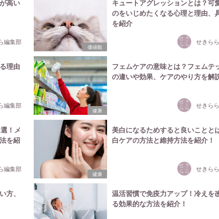
が高い
キュートアグレッションとは？可
のをいじめたくなる心理と理由、
を紹介
ら編集部
せきら
価値観
る理由
フェムケアの意味とは？フェムテ
の違いや効果、ケアのやり方を解
ら編集部
せきら
健康
3選！メ
美白になるためすると良いことと
法を紹
白ケアの方法と維持方法を紹介！
ら編集部
せきら
健康
い方、
温活習慣で免疫力アップ！冷えを
る効果的な方法を紹介！