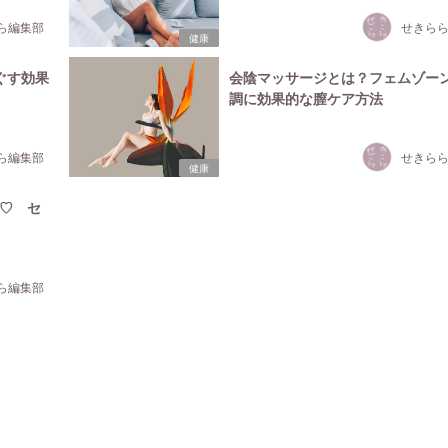
ら編集部
せきら
健康
ぐす効果
会陰マッサージとは？フェムゾー
調に効果的な膣ケア方法
ら編集部
せきら
健康
♡ セ
ら編集部