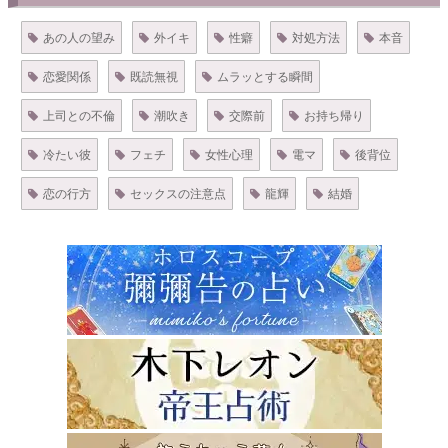
あの人の望み
外イキ
性癖
対処方法
本音
恋愛関係
既読無視
ムラッとする瞬間
上司との不倫
潮吹き
交際前
お持ち帰り
冷たい彼
フェチ
女性心理
電マ
後背位
恋の行方
セックスの注意点
龍輝
結婚