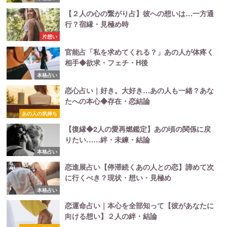
【２人の心の繋がり占】彼への想いは…一方通
行？宿縁・見極め時
片想い
官能占「私を求めてくれる？」あの人が体疼く
相手◆欲求・フェチ・H後
本格占い
恋心占い｜好き。大好き…あの人も一緒？あな
たへの本心◆存在・恋結論
あの人の気持ち
【復縁◆2人の愛再燃鑑定】あの頃の関係に戻
りたい……絆・未練・結論
本格占い
恋進展占い【停滞続くあの人との恋】諦めて次
に行くべき？現状・想い・見極め
本格占い
恋運命占い｜本心を全部知って【彼があなたに
向ける想い】２人の絆・結論