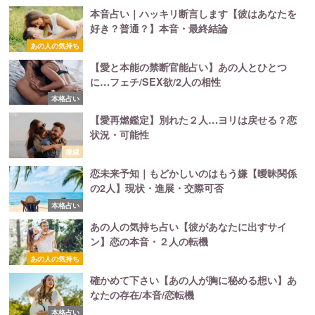
本音占い｜ハッキリ断言します【彼はあなたを
好き？普通？】本音・最終結論
あの人の気持ち
【愛と本能の禁断官能占い】あの人とひとつ
に…フェチ/SEX欲/2人の相性
本格占い
【愛再燃鑑定】別れた２人…ヨリは戻せる？恋
状況・可能性
復縁
恋未来予知｜もどかしいのはもう嫌【曖昧関係
の2人】現状・進展・交際可否
本格占い
あの人の気持ち占い【彼があなたに出すサイ
ン】恋の本音・２人の転機
あの人の気持ち
確かめて下さい【あの人が胸に秘める想い】あ
なたの存在/本音/恋転機
本格占い