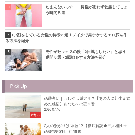
たまんないっす… 男性が思わず勃起してしま
う瞬間５選！
エロい顔をしている女性の特徴23選！メイクで男ウケするエロ顔を作
る方法を紹介
男性がセックスの後「2回戦もしたい」と思う
瞬間５選・2回戦をする方法を紹介
Pick Up
恋愛占い｜もしや…脈アリ？【あの人に芽生え始
めた感情】あなたへの恋本音
2026.07.16
片想い
2人の繋がりは“本物”？【徹底解読◆三大相性⇒
恋愛/結婚/H】絆/進展