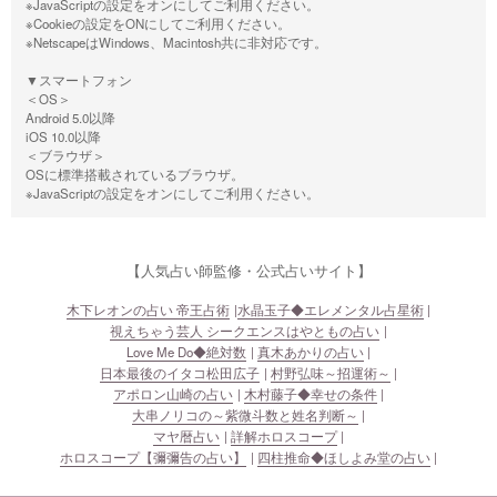
※JavaScriptの設定をオンにしてご利用ください。
※Cookieの設定をONにしてご利用ください。
※NetscapeはWindows、Macintosh共に非対応です。
▼スマートフォン
＜OS＞
Android 5.0以降
iOS 10.0以降
＜ブラウザ＞
OSに標準搭載されているブラウザ。
※JavaScriptの設定をオンにしてご利用ください。
【人気占い師監修・公式占いサイト】
木下レオンの占い 帝王占術
水晶玉子◆エレメンタル占星術
視えちゃう芸人 シークエンスはやともの占い
Love Me Do◆絶対数
真木あかりの占い
日本最後のイタコ松田広子
村野弘味～招運術～
アポロン山崎の占い
木村藤子◆幸せの条件
大串ノリコの～紫微斗数と姓名判断～
マヤ暦占い
詳解ホロスコープ
ホロスコープ【彌彌告の占い】
四柱推命◆ほしよみ堂の占い