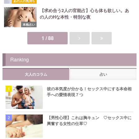
あの人の気持ち
【求め合う2人の官能占】心も体も欲しい。あ
の人のHな本性・特別な夜
本格占い
1 / 88
Ranking
大人のコラム
占い
彼の本気度が分かる！セックス中にする本命相
手への愛情表現７つ
【男性心理】これは胸キュン ♡セックス中に
興奮する女性の仕草♡