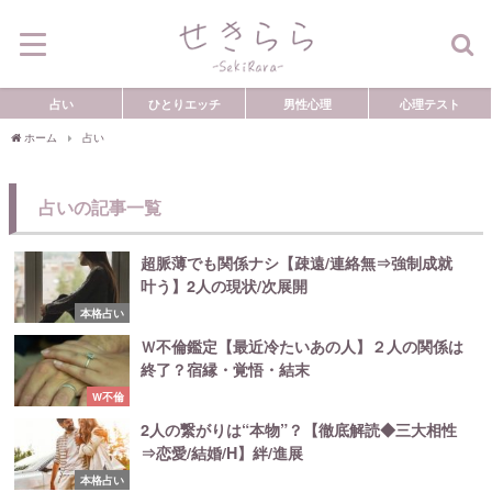
占い
ひとりエッチ
男性心理
心理テスト
ホーム
占い
占いの記事一覧
超脈薄でも関係ナシ【疎遠/連絡無⇒強制成就
叶う】2人の現状/次展開
本格占い
Ｗ不倫鑑定【最近冷たいあの人】２人の関係は
終了？宿縁・覚悟・結末
W不倫
2人の繋がりは“本物”？【徹底解読◆三大相性
⇒恋愛/結婚/H】絆/進展
本格占い