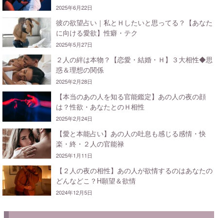
2025年6月22日
彼の欲望占い｜私とＨしたいと思ってる？【あなた
に向ける愛欲】性癖・テク
2025年5月27日
２人の絆は本物？【恋愛・結婚・Ｈ】３大相性◆思
惑＆理想の関係
2025年2月28日
【本当のあの人を知る官能鑑定】あの人の夜の顔
は？性欲・あなたとのＨ相性
2025年2月24日
【愛と本能占い】あの人の吐息も感じる感情・快
楽・終・２人の官能禄
2025年1月11日
【２人の夜の相性】あの人が欲情するのはあなたの
どんなどこ？H願望＆欲情
2024年12月5日