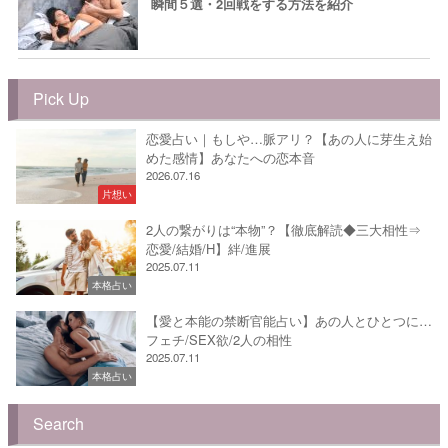
瞬間５選・2回戦をする方法を紹介
Pick Up
恋愛占い｜もしや…脈アリ？【あの人に芽生え始
めた感情】あなたへの恋本音
2026.07.16
片想い
2人の繋がりは“本物”？【徹底解読◆三大相性⇒
恋愛/結婚/H】絆/進展
2025.07.11
本格占い
【愛と本能の禁断官能占い】あの人とひとつに…
フェチ/SEX欲/2人の相性
2025.07.11
本格占い
Search