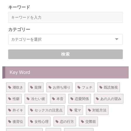
キーワード
カテゴリー
検索
Key Word
潮吹き
龍輝
お持ち帰り
フェチ
既読無視
性癖
冷たい彼
本音
恋愛関係
あの人の望み
外イキ
セックスの注意点
電マ
対処方法
後背位
女性心理
恋の行方
交際前