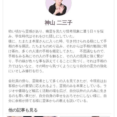
神山 二三子
幼い頃から霊感があり、幽霊を見たり怪奇現象に遭う日々を悩
み、学生時代はそれをひた隠しにしていた。
後に、たまたま本屋さんに入った時、引き付けられる様にして手
相の本を購読。たちまちのめり込み、それからは手相の勉強に明
け暮れ、多くの人達の手相を鑑定してきた。 不思議なもので、
手相をみる為にその人の手を触ると、その人の意識と強く繋が
り、手の線が色々な事を訴えてくることに気づく。それは手相の
力ではないなと、その時から気づくようになり自分の霊力の強化
にいそしみ修行を行う。
会社員の傍ら、霊能者として多くの人を見てきたが、今現在はお
客様からの要望に応えれるよう、霊視のみを本業としている。ラ
ジオや書籍など幅広く活動の場を広げ、自分以外の人の為に生き
るのも尊い事だが、自分自身の幸せをおろそかにしない様に、自
分に余裕が持てる様に霊体からの教えを説いている。
他の記事も見る