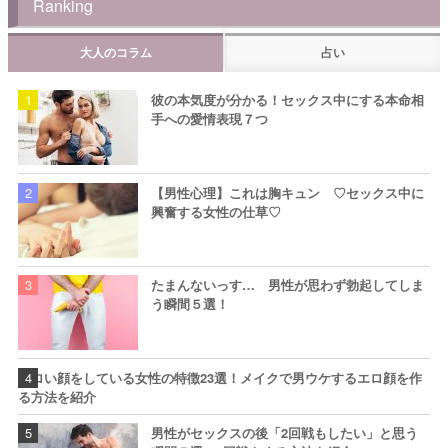
Ranking
大人のコラム
占い
彼の本気度が分かる！セックス中にする本命相
手への愛情表現７つ
【男性心理】これは胸キュン ♡セックス中に
興奮する女性の仕草♡
たまんないっす… 男性が思わず勃起してしま
う瞬間５選！
エロい顔をしている女性の特徴23選！メイクで男ウケするエロ顔を作
る方法を紹介
男性がセックスの後「2回戦もしたい」と思う