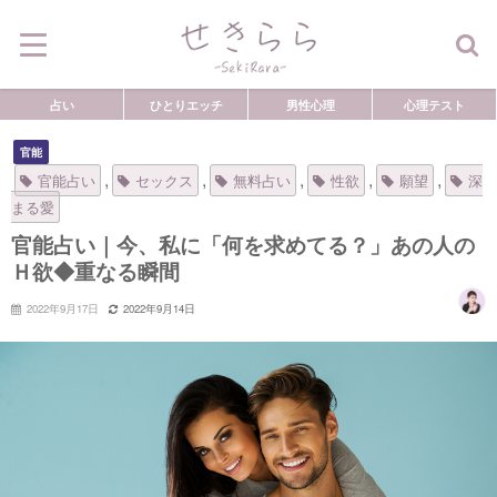
占い
ひとりエッチ
男性心理
心理テスト
官能
,
,
,
,
,
官能占い
セックス
無料占い
性欲
願望
深
まる愛
官能占い｜今、私に「何を求めてる？」あの人の
Ｈ欲◆重なる瞬間
2022年9月17日
2022年9月14日