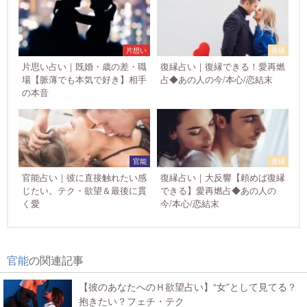
片想い
復縁
片思い占い｜既婚・歳の差・職
復縁占い｜復縁できる！愛再燃
場【脈薄でも本気で好き】相手
占◆あの人の今/本心/恋結末
の本音
官能
復縁
官能占い｜彼に直接触れたい感
復縁占い｜大反響【頼めば復縁
じたい。テク・欲望＆最後に貫
できる】愛再燃占◆あの人の
く愛
今/本心/恋結末
官能
の関連記事
【彼のあなたへのＨ欲望占い】“女”として見てる？
抱きたい？フェチ・テク