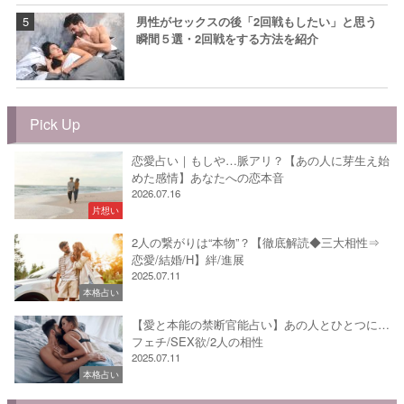
男性がセックスの後「2回戦もしたい」と思う
瞬間５選・2回戦をする方法を紹介
Pick Up
恋愛占い｜もしや…脈アリ？【あの人に芽生え始
めた感情】あなたへの恋本音
2026.07.16
片想い
2人の繋がりは“本物”？【徹底解読◆三大相性⇒
恋愛/結婚/H】絆/進展
2025.07.11
本格占い
【愛と本能の禁断官能占い】あの人とひとつに…
フェチ/SEX欲/2人の相性
2025.07.11
本格占い