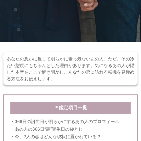
あなたの想いに反して明らかに素っ気ないあの人。ただ、その冷
たい態度にもちゃんとした理由があります。気になるあの人が隠
した本音をここで解き明かし、あなたの恋に訪れる転機を見極め
る方法をお伝えします。
＊鑑定項目一覧
・366日の誕生日が明らかにするあの人のプロフィール
・あの人の366日“裏”誕生日の袋とじ
・今、2人の恋はどんな現状に置かれている？