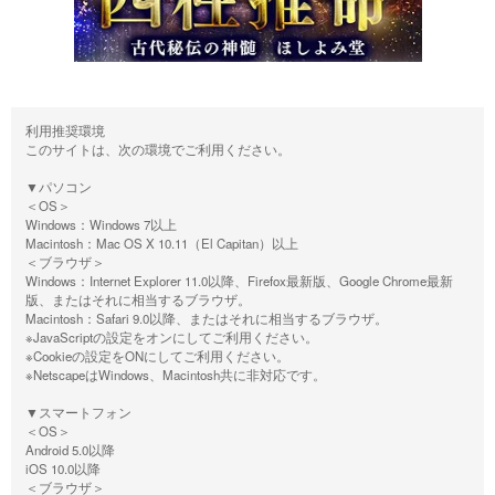
利用推奨環境
このサイトは、次の環境でご利用ください。
▼パソコン
＜OS＞
Windows：Windows 7以上
Macintosh：Mac OS X 10.11（El Capitan）以上
＜ブラウザ＞
Windows：Internet Explorer 11.0以降、Firefox最新版、Google Chrome最新
版、またはそれに相当するブラウザ。
Macintosh：Safari 9.0以降、またはそれに相当するブラウザ。
※JavaScriptの設定をオンにしてご利用ください。
※Cookieの設定をONにしてご利用ください。
※NetscapeはWindows、Macintosh共に非対応です。
▼スマートフォン
＜OS＞
Android 5.0以降
iOS 10.0以降
＜ブラウザ＞