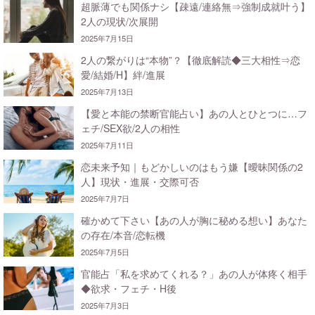
超脈薄でも関係ナシ【疎遠/連絡無⇒強制成就叶う】
2人の現状/次展開
2025年7月15日
2人の繋がりは“本物”？【徹底解読◆三大相性⇒恋
愛/結婚/H】絆/進展
2025年7月13日
【愛と本能の禁断官能占い】あの人とひとつに…フ
ェチ/SEX欲/2人の相性
2025年7月11日
恋未来予知｜もどかしいのはもう嫌【曖昧関係の2
人】現状・進展・交際可否
2025年7月7日
確かめて下さい【あの人が胸に秘める想い】あなた
の存在/本音/恋転機
2025年7月5日
官能占「私を求めてくれる？」あの人が体疼く相手
◆欲求・フェチ・H後
2025年7月3日