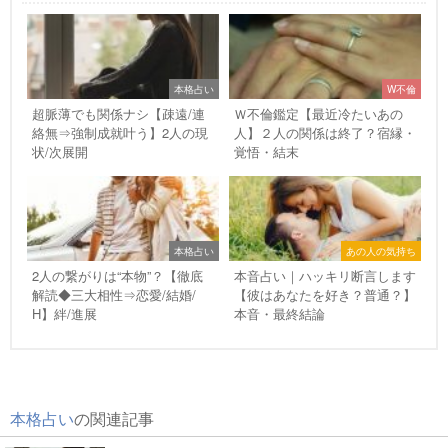
本格占い
W不倫
超脈薄でも関係ナシ【疎遠/連
Ｗ不倫鑑定【最近冷たいあの
絡無⇒強制成就叶う】2人の現
人】２人の関係は終了？宿縁・
状/次展開
覚悟・結末
本格占い
あの人の気持ち
2人の繋がりは“本物”？【徹底
本音占い｜ハッキリ断言します
解読◆三大相性⇒恋愛/結婚/
【彼はあなたを好き？普通？】
H】絆/進展
本音・最終結論
本格占い
の関連記事