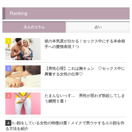
Ranking
大人のコラム
占い
彼の本気度が分かる！セックス中にする本命相
手への愛情表現７つ
【男性心理】これは胸キュン ♡セックス中に
興奮する女性の仕草♡
たまんないっす… 男性が思わず勃起してしま
う瞬間５選！
エロい顔をしている女性の特徴23選！メイクで男ウケするエロ顔を作
る方法を紹介