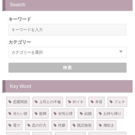
Search
キーワード
カテゴリー
検索
Key Word
恋愛関係
上司との不倫
外イキ
本音
フェチ
冷たい彼
龍輝
女性心理
結婚
お持ち帰り
電マ
恋の行方
性癖
既読無視
潮吹き