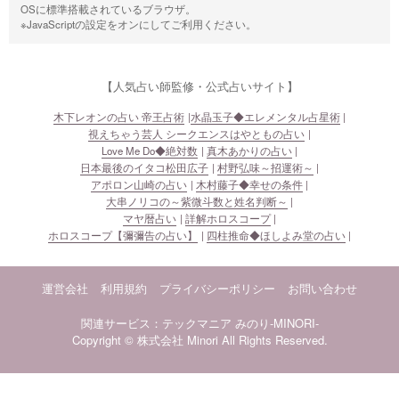
OSに標準搭載されているブラウザ。
※JavaScriptの設定をオンにしてご利用ください。
【人気占い師監修・公式占いサイト】
木下レオンの占い 帝王占術
水晶玉子◆エレメンタル占星術
視えちゃう芸人 シークエンスはやともの占い
Love Me Do◆絶対数
真木あかりの占い
日本最後のイタコ松田広子
村野弘味～招運術～
アポロン山崎の占い
木村藤子◆幸せの条件
大串ノリコの～紫微斗数と姓名判断～
マヤ暦占い
詳解ホロスコープ
ホロスコープ【彌彌告の占い】
四柱推命◆ほしよみ堂の占い
運営会社
利用規約
プライバシーポリシー
お問い合わせ
関連サービス：テックマニア
みのり-MINORI-
Copyright © 株式会社 Minori All Rights Reserved.