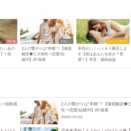
W不倫
本格占い
あの人の気持ち
たいあの
2人の繋がりは“本物”？【徹底
本音占い｜ハッキリ断言しま
了？宿
解読◆三大相性⇒恋愛/結
す【彼はあなたを好き？普
婚/H】絆/進展
通？】本音・最終結論
無⇒強制成
2人の繋がりは“本物”？【徹底解読◆
性⇒恋愛/結婚/H】絆/進展
2025年7月13日
人とひと
恋未来予知｜もどかしいのはもう嫌【