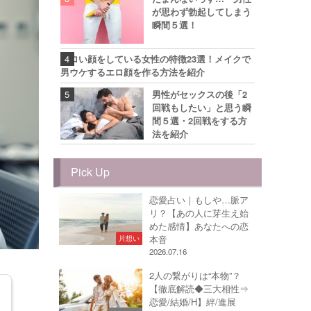
が思わず勃起してしまう
瞬間５選！
エロい顔をしている女性の特徴23選！メイクで
男ウケするエロ顔を作る方法を紹介
男性がセックスの後「2
回戦もしたい」と思う瞬
間５選・2回戦をする方
法を紹介
Pick Up
恋愛占い｜もしや…脈ア
リ？【あの人に芽生え始
めた感情】あなたへの恋
本音
片想い
2026.07.16
2人の繋がりは“本物”？
【徹底解読◆三大相性⇒
恋愛/結婚/H】絆/進展