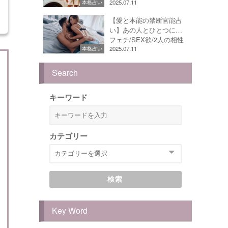
2025.07.11
本格占い
【愛と本能の禁断官能占
い】あの人とひとつに…
フェチ/SEX欲/2人の相性
2025.07.11
本格占い
Search
キーワード
カテゴリー
検索
Key Word