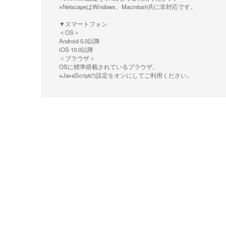
※NetscapeはWindows、Macintosh共に非対応です。
▼スマートフォン
＜OS＞
Android 5.0以降
iOS 10.0以降
＜ブラウザ＞
OSに標準搭載されているブラウザ。
※JavaScriptの設定をオンにしてご利用ください。