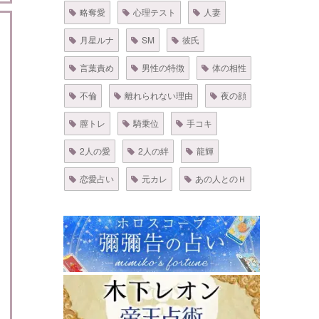
略奪愛
心理テスト
人妻
月星ルナ
SM
彼氏
言葉責め
男性の特徴
体の相性
不倫
離れられない理由
夜の顔
膣トレ
騎乗位
手コキ
2人の愛
2人の絆
龍輝
恋愛占い
元カレ
あの人とのＨ