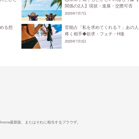
関係の2人】現状・進展・交際可否
2025年7月7日
める想
官能占「私を求めてくれる？」あの人
疼く相手◆欲求・フェチ・H後
2025年7月3日
版、Google Chrome最新版、またはそれに相当するブラウザ。