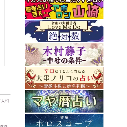
三大相
曖昧