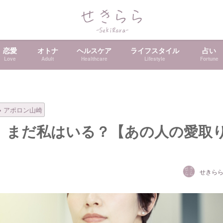
恋愛
オトナ
ヘルスケア
ライフスタイル
占い
Love
Adult
Healthcare
Lifestyle
Fortune
アポロン山崎
、まだ私はいる？【あの人の愛取
せきら