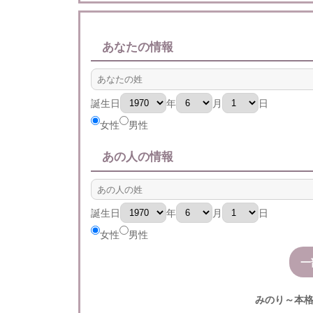
あなたの情報
誕生日
年
月
日
女性
男性
あの人の情報
誕生日
年
月
日
女性
男性
みのり～本