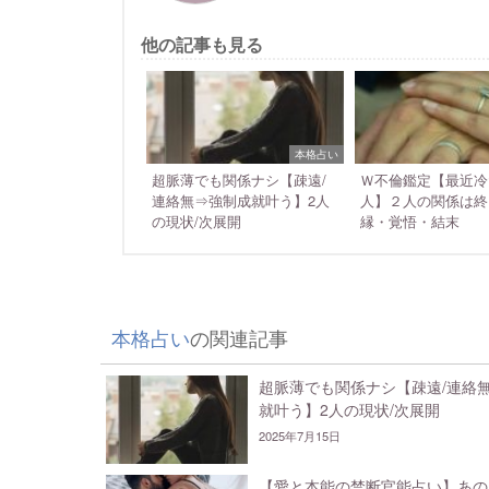
他の記事も見る
本格占い
超脈薄でも関係ナシ【疎遠/
Ｗ不倫鑑定【最近冷
連絡無⇒強制成就叶う】2人
人】２人の関係は終
の現状/次展開
縁・覚悟・結末
本格占い
の関連記事
超脈薄でも関係ナシ【疎遠/連絡
就叶う】2人の現状/次展開
2025年7月15日
【愛と本能の禁断官能占い】あの