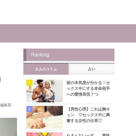
Ranking
大人のコラム
占い
り
彼の本気度が分かる！セ
ックス中にする本命相手
への愛情表現７つ
ら編集部
【男性心理】これは胸キ
ュン ♡セックス中に興
奮する女性の仕草♡
たまんないっす… 男性