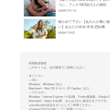
つに…フェチ/SEX欲/2人の相性
2025年7月11日
確かめて下さい【あの人が胸に秘
い】あなたの存在/本音/恋転機
2025年7月5日
利用推奨環境
このサイトは、次の環境でご利用ください。
▼パソコン
＜OS＞
Windows：Windows 7以上
Macintosh：Mac OS X 10.11（El Capitan）以上
＜ブラウザ＞
Windows：Internet Explorer 11.0以降、Firefox最新
Macintosh：Safari 9.0以降、またはそれに相当するブラウザ。
※JavaScriptの設定をオンにしてご利用ください。
※Cookieの設定をONにしてご利用ください。