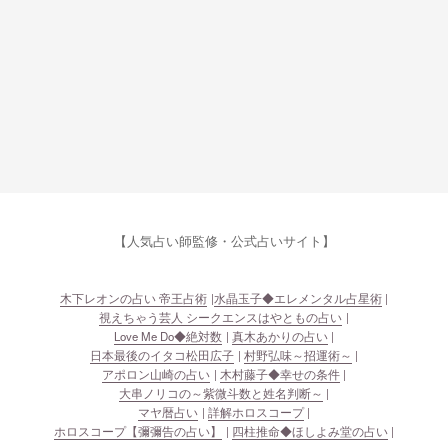
【人気占い師監修・公式占いサイト】
木下レオンの占い 帝王占術
水晶玉子◆エレメンタル占星術
視えちゃう芸人 シークエンスはやともの占い
Love Me Do◆絶対数
真木あかりの占い
日本最後のイタコ松田広子
村野弘味～招運術～
アポロン山崎の占い
木村藤子◆幸せの条件
大串ノリコの～紫微斗数と姓名判断～
マヤ暦占い
詳解ホロスコープ
ホロスコープ【彌彌告の占い】
四柱推命◆ほしよみ堂の占い