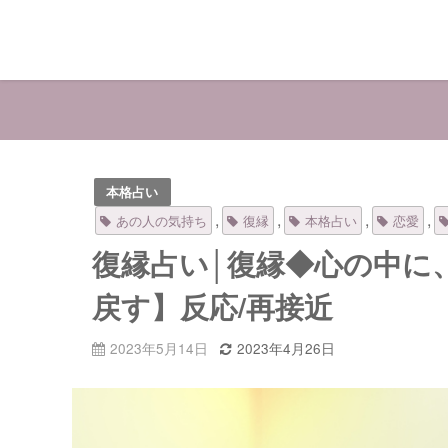
本格占い
,
,
,
,
あの人の気持ち
復縁
本格占い
恋愛
復縁占い│復縁◆心の中に
戻す】反応/再接近
2023年5月14日
2023年4月26日