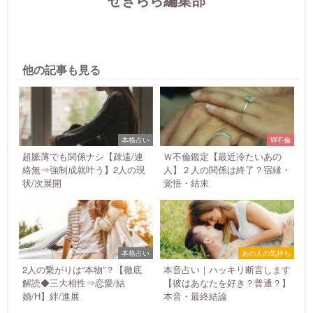
他の記事も見る
本格占い
W不倫
超脈薄でも関係ナシ【疎遠/連
Ｗ不倫鑑定【最近冷たいあの
絡無⇒強制成就叶う】2人の現
人】２人の関係は終了？宿縁・
状/次展開
覚悟・結末
本格占い
あの人の気持ち
2人の繋がりは“本物”？【徹底
本音占い｜ハッキリ断言します
解読◆三大相性⇒恋愛/結
【彼はあなたを好き？普通？】
婚/H】絆/進展
本音・最終結論