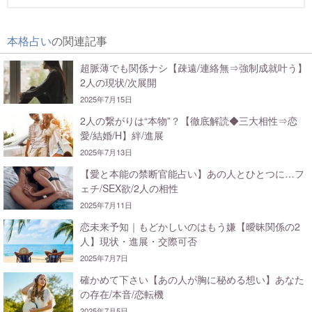
本格占い
の関連記事
超脈薄でも関係ナシ【疎遠/連絡無⇒強制成就叶う】
2人の現状/次展開
2025年7月15日
2人の繋がりは“本物”？【徹底解読◆三大相性⇒恋
愛/結婚/H】絆/進展
2025年7月13日
【愛と本能の禁断官能占い】あの人とひとつに…フ
ェチ/SEX欲/2人の相性
2025年7月11日
恋未来予知｜もどかしいのはもう嫌【曖昧関係の2
人】現状・進展・交際可否
2025年7月7日
確かめて下さい【あの人が胸に秘める想い】あなた
の存在/本音/恋転機
2025年7月5日