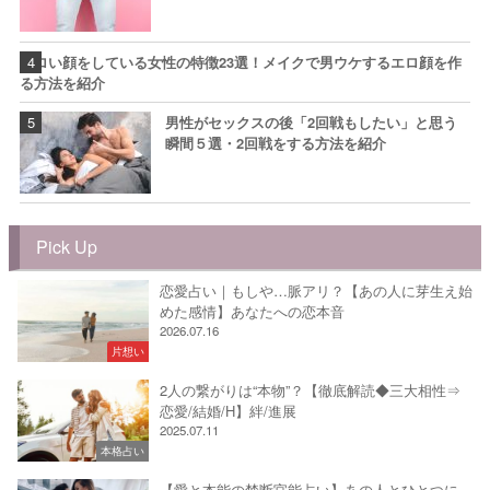
エロい顔をしている女性の特徴23選！メイクで男ウケするエロ顔を作
る方法を紹介
男性がセックスの後「2回戦もしたい」と思う
瞬間５選・2回戦をする方法を紹介
Pick Up
恋愛占い｜もしや…脈アリ？【あの人に芽生え始
めた感情】あなたへの恋本音
2026.07.16
片想い
2人の繋がりは“本物”？【徹底解読◆三大相性⇒
恋愛/結婚/H】絆/進展
2025.07.11
本格占い
【愛と本能の禁断官能占い】あの人とひとつに…