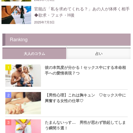
官能占「私を求めてくれる？」あの人が体疼く相手
◆欲求・フェチ・H後
2025年7月3日
Ranking
大人のコラム
占い
彼の本気度が分かる！セックス中にする本命相
手への愛情表現７つ
【男性心理】これは胸キュン ♡セックス中に
興奮する女性の仕草♡
たまんないっす… 男性が思わず勃起してしま
う瞬間５選！