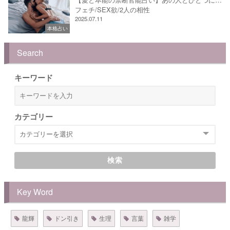
フェチ/SEX欲/2人の相性
2025.07.11
本格占い
Search
キーワード
カテゴリー
検索
Key Word
龍輝
ドン引き
生理
言葉
雑学