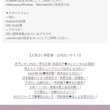
※Cookieの設定をONにしてご利用ください。
※NetscapeはWindows、Macintosh共に非対応です。
▼スマートフォン
＜OS＞
Android 5.0以降
iOS 10.0以降
＜ブラウザ＞
OSに標準搭載されているブラウザ。
※JavaScriptの設定をオンにしてご利用ください。
【人気占い師監修・公式占いサイト】
木下レオンの占い 帝王占術
水晶玉子◆エレメンタル占星術
視えちゃう芸人 シークエンスはやともの占い
Love Me Do◆絶対数
真木あかりの占い
日本最後のイタコ松田広子
村野弘味～招運術～
アポロン山崎の占い
木村藤子◆幸せの条件
大串ノリコの～紫微斗数と姓名判断～
マヤ暦占い
詳解ホロスコープ
ホロスコープ【彌彌告の占い】
四柱推命◆ほしよみ堂の占い