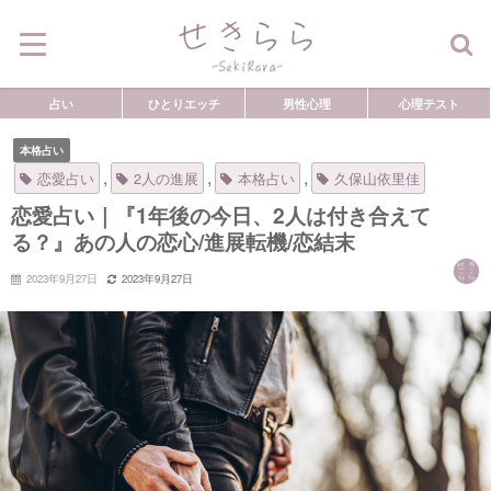
占い
ひとりエッチ
男性心理
心理テスト
本格占い
,
,
,
恋愛占い
2人の進展
本格占い
久保山依里佳
恋愛占い｜『1年後の今日、2人は付き合えて
る？』あの人の恋心/進展転機/恋結末
2023年9月27日
2023年9月27日