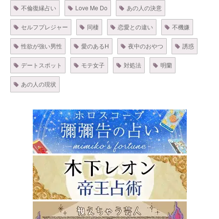
不倫復縁占い
Love Me Do
あの人の決意
セルフプレジャー
同棲
恋愛との違い
不機嫌
性欲が強い男性
愛のあるH
夜中のおやつ
誘惑
デートスポット
モテ女子
対処法
明蘭
あの人の現状