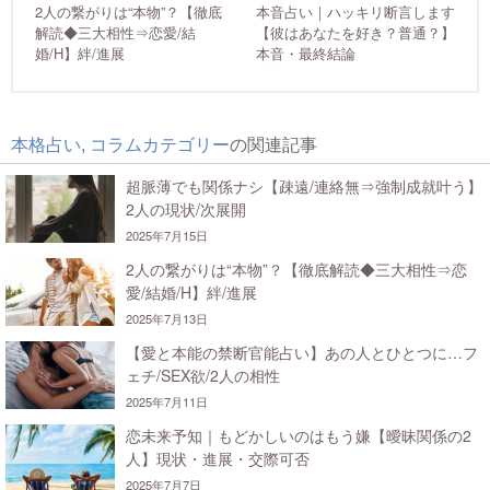
2人の繋がりは“本物”？【徹底
本音占い｜ハッキリ断言します
解読◆三大相性⇒恋愛/結
【彼はあなたを好き？普通？】
婚/H】絆/進展
本音・最終結論
本格占い
,
コラムカテゴリー
の関連記事
超脈薄でも関係ナシ【疎遠/連絡無⇒強制成就叶う】
2人の現状/次展開
2025年7月15日
2人の繋がりは“本物”？【徹底解読◆三大相性⇒恋
愛/結婚/H】絆/進展
2025年7月13日
【愛と本能の禁断官能占い】あの人とひとつに…フ
ェチ/SEX欲/2人の相性
2025年7月11日
恋未来予知｜もどかしいのはもう嫌【曖昧関係の2
人】現状・進展・交際可否
2025年7月7日