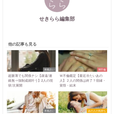
せきらら編集部
他の記事も見る
本格占い
W不倫
超脈薄でも関係ナシ【疎遠/連
Ｗ不倫鑑定【最近冷たいあの
絡無⇒強制成就叶う】2人の現
人】２人の関係は終了？宿縁・
状/次展開
覚悟・結末
本格占い
あの人の気持ち