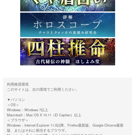
利用推奨環境
このサイトは、次の環境でご利用ください。
▼パソコン
＜OS＞
Windows：Windows 7以上
Macintosh：Mac OS X 10.11（El Capitan）以上
＜ブラウザ＞
Windows：Internet Explorer 11.0以降、Firefox最新版、Google Chrome最新
版、またはそれに相当するブラウザ。