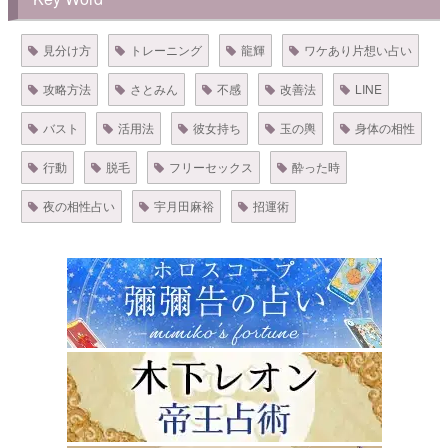
見分け方
トレーニング
龍輝
ワケあり片想い占い
攻略方法
さとみん
不感
改善法
LINE
バスト
活用法
彼女持ち
玉の輿
身体の相性
行動
脱毛
フリーセックス
酔った時
夜の相性占い
宇月田麻裕
招運術