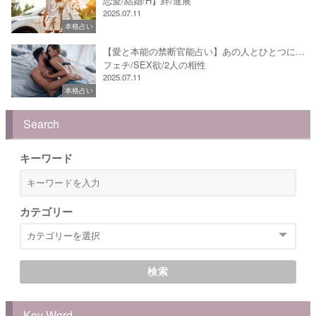
恋愛/結婚/H】絆/進展
2025.07.11
本格占い
【愛と本能の禁断官能占い】あの人とひとつに…
フェチ/SEX欲/2人の相性
2025.07.11
本格占い
Search
キーワード
カテゴリー
検索
Key Word