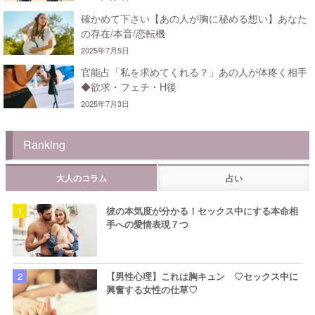
確かめて下さい【あの人が胸に秘める想い】あなた
の存在/本音/恋転機
2025年7月5日
官能占「私を求めてくれる？」あの人が体疼く相手
◆欲求・フェチ・H後
2025年7月3日
Ranking
大人のコラム
占い
彼の本気度が分かる！セックス中にする本命相
手への愛情表現７つ
【男性心理】これは胸キュン ♡セックス中に
興奮する女性の仕草♡