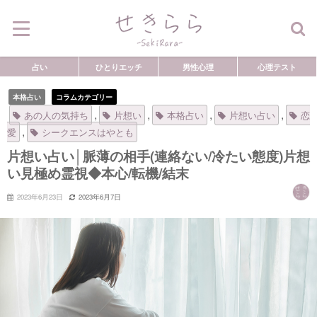
占い
ひとりエッチ
男性心理
心理テスト
本格占い
コラムカテゴリー
,
,
,
,
あの人の気持ち
片想い
本格占い
片想い占い
恋
,
愛
シークエンスはやとも
片想い占い│脈薄の相手(連絡ない/冷たい態度)片想
い見極め霊視◆本心/転機/結末
2023年6月23日
2023年6月7日