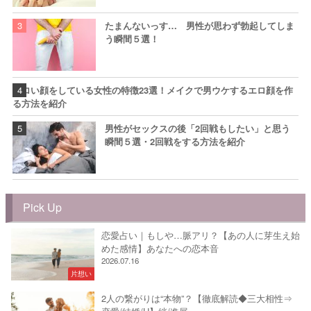
たまんないっす… 男性が思わず勃起してしま
う瞬間５選！
エロい顔をしている女性の特徴23選！メイクで男ウケするエロ顔を作
る方法を紹介
男性がセックスの後「2回戦もしたい」と思う
瞬間５選・2回戦をする方法を紹介
Pick Up
恋愛占い｜もしや…脈アリ？【あの人に芽生え始
めた感情】あなたへの恋本音
2026.07.16
片想い
2人の繋がりは“本物”？【徹底解読◆三大相性⇒