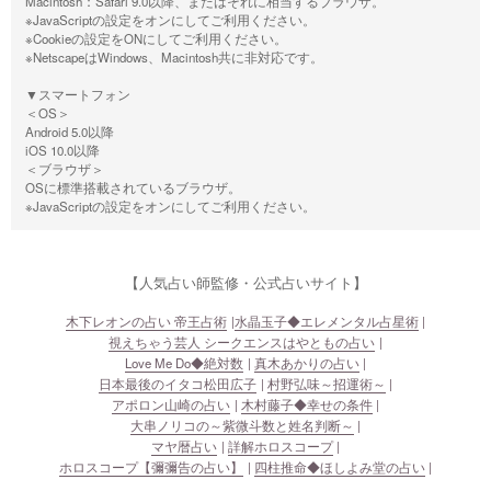
Macintosh：Safari 9.0以降、またはそれに相当するブラウザ。
※JavaScriptの設定をオンにしてご利用ください。
※Cookieの設定をONにしてご利用ください。
※NetscapeはWindows、Macintosh共に非対応です。
▼スマートフォン
＜OS＞
Android 5.0以降
iOS 10.0以降
＜ブラウザ＞
OSに標準搭載されているブラウザ。
※JavaScriptの設定をオンにしてご利用ください。
【人気占い師監修・公式占いサイト】
木下レオンの占い 帝王占術
水晶玉子◆エレメンタル占星術
視えちゃう芸人 シークエンスはやともの占い
Love Me Do◆絶対数
真木あかりの占い
日本最後のイタコ松田広子
村野弘味～招運術～
アポロン山崎の占い
木村藤子◆幸せの条件
大串ノリコの～紫微斗数と姓名判断～
マヤ暦占い
詳解ホロスコープ
ホロスコープ【彌彌告の占い】
四柱推命◆ほしよみ堂の占い