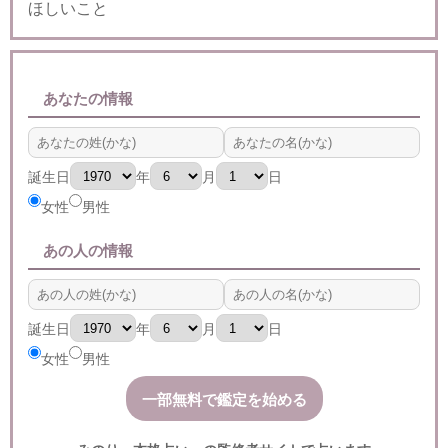
ほしいこと
あなたの情報
誕生日
年
月
日
女性
男性
あの人の情報
誕生日
年
月
日
女性
男性