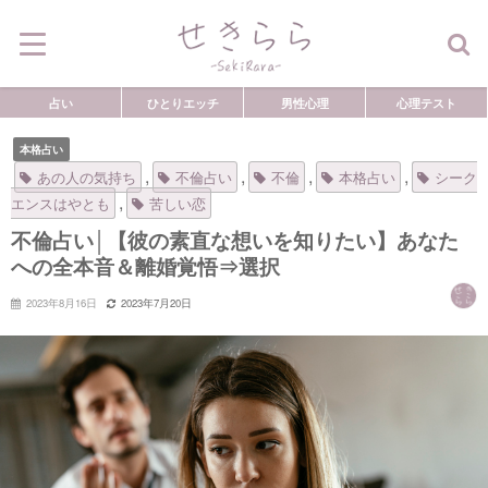
占い
ひとりエッチ
男性心理
心理テスト
本格占い
,
,
,
,
あの人の気持ち
不倫占い
不倫
本格占い
シーク
,
エンスはやとも
苦しい恋
不倫占い│【彼の素直な想いを知りたい】あなた
への全本音＆離婚覚悟⇒選択
2023年8月16日
2023年7月20日