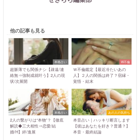
他の記事も見る
本格占い
W不倫
超脈薄でも関係ナシ【疎遠/連
Ｗ不倫鑑定【最近冷たいあの
絡無⇒強制成就叶う】2人の現
人】２人の関係は終了？宿縁・
状/次展開
覚悟・結末
本格占い
あの人の気持ち
2人の繋がりは“本物”？【徹底
本音占い｜ハッキリ断言します
解読◆三大相性⇒恋愛/結
【彼はあなたを好き？普通？】
婚/H】絆/進展
本音・最終結論