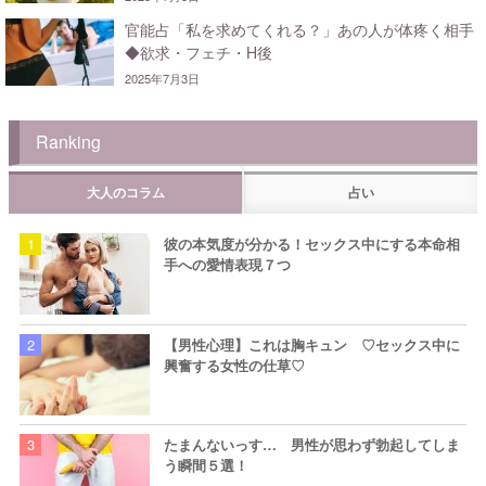
官能占「私を求めてくれる？」あの人が体疼く相手
◆欲求・フェチ・H後
2025年7月3日
Ranking
大人のコラム
占い
彼の本気度が分かる！セックス中にする本命相
手への愛情表現７つ
【男性心理】これは胸キュン ♡セックス中に
興奮する女性の仕草♡
たまんないっす… 男性が思わず勃起してしま
う瞬間５選！