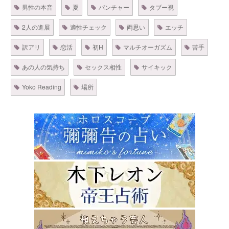
男性の本音
夏
パンチャー
タブー視
2人の進展
適性チェック
両思い
エッチ
訳アリ
恋活
初H
マルチオーガズム
苦手
あの人の気持ち
セックス相性
サイキック
Yoko Reading
場所