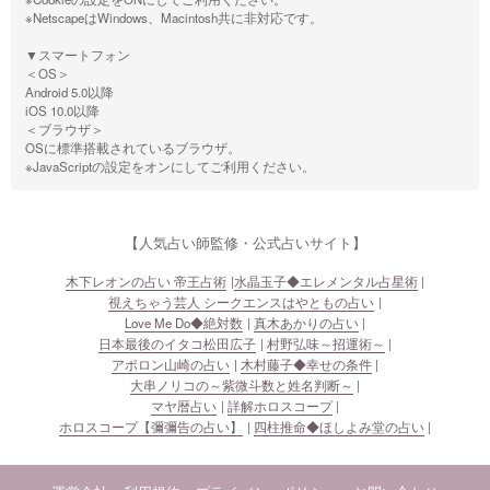
※NetscapeはWindows、Macintosh共に非対応です。
▼スマートフォン
＜OS＞
Android 5.0以降
iOS 10.0以降
＜ブラウザ＞
OSに標準搭載されているブラウザ。
※JavaScriptの設定をオンにしてご利用ください。
【人気占い師監修・公式占いサイト】
木下レオンの占い 帝王占術
水晶玉子◆エレメンタル占星術
視えちゃう芸人 シークエンスはやともの占い
Love Me Do◆絶対数
真木あかりの占い
日本最後のイタコ松田広子
村野弘味～招運術～
アポロン山崎の占い
木村藤子◆幸せの条件
大串ノリコの～紫微斗数と姓名判断～
マヤ暦占い
詳解ホロスコープ
ホロスコープ【彌彌告の占い】
四柱推命◆ほしよみ堂の占い