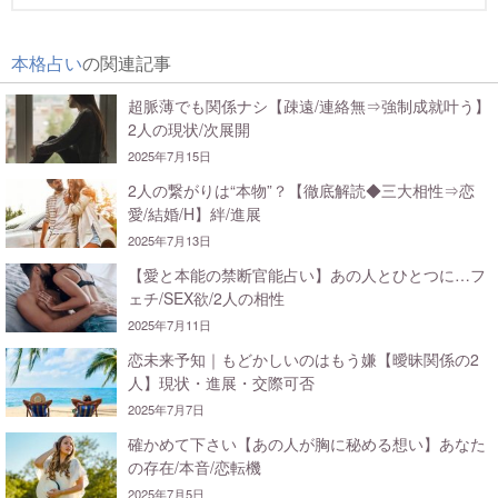
本格占い
の関連記事
超脈薄でも関係ナシ【疎遠/連絡無⇒強制成就叶う】
2人の現状/次展開
2025年7月15日
2人の繋がりは“本物”？【徹底解読◆三大相性⇒恋
愛/結婚/H】絆/進展
2025年7月13日
【愛と本能の禁断官能占い】あの人とひとつに…フ
ェチ/SEX欲/2人の相性
2025年7月11日
恋未来予知｜もどかしいのはもう嫌【曖昧関係の2
人】現状・進展・交際可否
2025年7月7日
確かめて下さい【あの人が胸に秘める想い】あなた
の存在/本音/恋転機
2025年7月5日