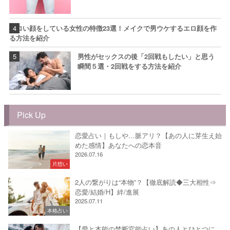
エロい顔をしている女性の特徴23選！メイクで男ウケするエロ顔を作
る方法を紹介
男性がセックスの後「2回戦もしたい」と思う
瞬間５選・2回戦をする方法を紹介
Pick Up
恋愛占い｜もしや…脈アリ？【あの人に芽生え始
めた感情】あなたへの恋本音
2026.07.16
片想い
2人の繋がりは“本物”？【徹底解読◆三大相性⇒
恋愛/結婚/H】絆/進展
2025.07.11
本格占い
【愛と本能の禁断官能占い】あの人とひとつに…