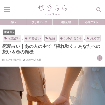
占い
ひとりエッチ
男性心理
心理テスト
本格占い
,
,
,
,
恋愛占い
本格占い
宿縁
はゆき咲くら
縁結び
恋愛占い｜あの人の中で『揺れ動く』あなたへの
想い＆恋の転機
2024年1月20日
2024年1月30日