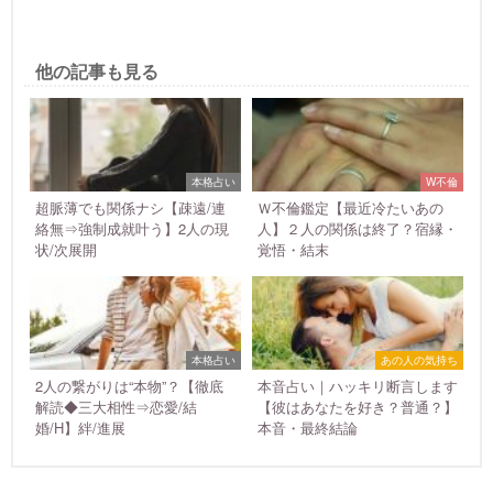
他の記事も見る
本格占い
W不倫
超脈薄でも関係ナシ【疎遠/連
Ｗ不倫鑑定【最近冷たいあの
絡無⇒強制成就叶う】2人の現
人】２人の関係は終了？宿縁・
状/次展開
覚悟・結末
本格占い
あの人の気持ち
2人の繋がりは“本物”？【徹底
本音占い｜ハッキリ断言します
解読◆三大相性⇒恋愛/結
【彼はあなたを好き？普通？】
婚/H】絆/進展
本音・最終結論