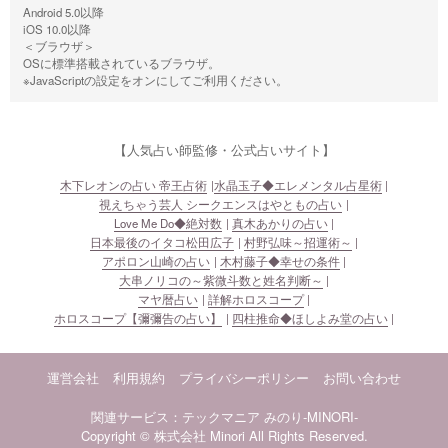
Android 5.0以降
iOS 10.0以降
＜ブラウザ＞
OSに標準搭載されているブラウザ。
※JavaScriptの設定をオンにしてご利用ください。
【人気占い師監修・公式占いサイト】
木下レオンの占い 帝王占術
水晶玉子◆エレメンタル占星術
視えちゃう芸人 シークエンスはやともの占い
Love Me Do◆絶対数
真木あかりの占い
日本最後のイタコ松田広子
村野弘味～招運術～
アポロン山崎の占い
木村藤子◆幸せの条件
大串ノリコの～紫微斗数と姓名判断～
マヤ暦占い
詳解ホロスコープ
ホロスコープ【彌彌告の占い】
四柱推命◆ほしよみ堂の占い
運営会社
利用規約
プライバシーポリシー
お問い合わせ
関連サービス：テックマニア
みのり-MINORI-
Copyright © 株式会社 Minori All Rights Reserved.