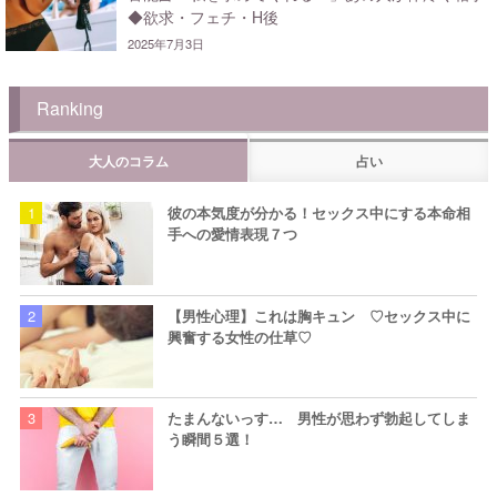
◆欲求・フェチ・H後
2025年7月3日
Ranking
大人のコラム
占い
彼の本気度が分かる！セックス中にする本命相
手への愛情表現７つ
【男性心理】これは胸キュン ♡セックス中に
興奮する女性の仕草♡
たまんないっす… 男性が思わず勃起してしま
う瞬間５選！