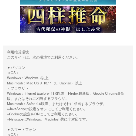
利用推奨環境
このサイトは、次の環境でご利用ください。
▼パソコン
＜OS＞
Windows：Windows 7以上
Macintosh：Mac OS X 10.11（El Capitan）以上
＜ブラウザ＞
Windows：Internet Explorer 11.0以降、Firefox最新版、Google Chrome最新
版、またはそれに相当するブラウザ。
Macintosh：Safari 9.0以降、またはそれに相当するブラウザ。
※JavaScriptの設定をオンにしてご利用ください。
※Cookieの設定をONにしてご利用ください。
※NetscapeはWindows、Macintosh共に非対応です。
▼スマートフォン
＜OS＞