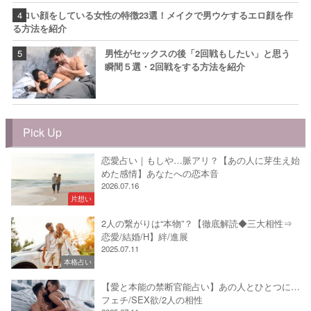
エロい顔をしている女性の特徴23選！メイクで男ウケするエロ顔を作
る方法を紹介
男性がセックスの後「2回戦もしたい」と思う
瞬間５選・2回戦をする方法を紹介
Pick Up
恋愛占い｜もしや…脈アリ？【あの人に芽生え始
めた感情】あなたへの恋本音
2026.07.16
片想い
2人の繋がりは“本物”？【徹底解読◆三大相性⇒
恋愛/結婚/H】絆/進展
2025.07.11
本格占い
【愛と本能の禁断官能占い】あの人とひとつに…
フェチ/SEX欲/2人の相性