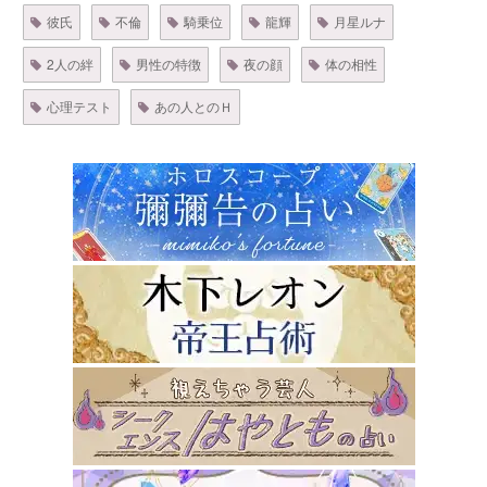
彼氏
不倫
騎乗位
龍輝
月星ルナ
2人の絆
男性の特徴
夜の顔
体の相性
心理テスト
あの人とのＨ