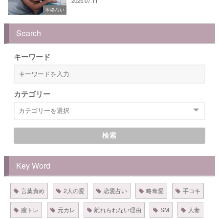
2025.07.11
本格占い
Search
キーワード
カテゴリー
検索
Key Word
言葉責め
2人の愛
恋愛占い
略奪愛
手コキ
膣トレ
元カレ
離れられない理由
SM
人妻