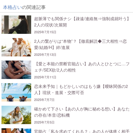
本格占い
の関連記事
超脈薄でも関係ナシ【疎遠/連絡無⇒強制成就叶う】
2人の現状/次展開
2025年7月15日
2人の繋がりは“本物”？【徹底解読◆三大相性⇒恋
愛/結婚/H】絆/進展
2025年7月13日
【愛と本能の禁断官能占い】あの人とひとつに…フ
ェチ/SEX欲/2人の相性
2025年7月11日
恋未来予知｜もどかしいのはもう嫌【曖昧関係の2
人】現状・進展・交際可否
2025年7月7日
確かめて下さい【あの人が胸に秘める想い】あなた
の存在/本音/恋転機
2025年7月5日
官能占「私を求めてくれる？」あの人が体疼く相手