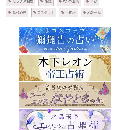
セックス相性
相性
2人の進展
Ｈ欲
見極め時
Gスポット
可能性
結婚生活