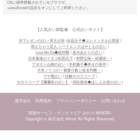
OSに標準搭載されているブラウザ。
※JavaScriptの設定をオンにしてご利用ください。
【人気占い師監修・公式占いサイト】
木下レオンの占い 帝王占術
水晶玉子◆エレメンタル占星術
視えちゃう芸人 シークエンスはやともの占い
Love Me Do◆絶対数
真木あかりの占い
日本最後のイタコ松田広子
村野弘味～招運術～
アポロン山崎の占い
木村藤子◆幸せの条件
大串ノリコの～紫微斗数と姓名判断～
マヤ暦占い
詳解ホロスコープ
ホロスコープ【彌彌告の占い】
四柱推命◆ほしよみ堂の占い
運営会社
利用規約
プライバシーポリシー
お問い合わせ
関連サービス：テックマニア
みのり-MINORI-
Copyright © 株式会社 Minori All Rights Reserved.