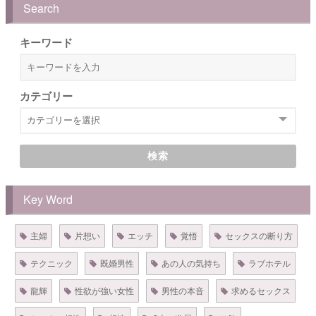
Search
キーワード
カテゴリー
検索
Key Word
主婦
片想い
エッチ
覚悟
セックスの断り方
テクニック
既婚男性
あの人の気持ち
ラブホテル
龍輝
性欲が強い女性
男性の本音
求めるセックス