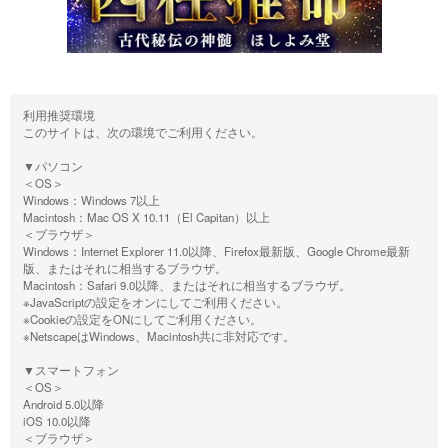
利用推奨環境
このサイトは、次の環境でご利用ください。
▼パソコン
＜OS＞
Windows：Windows 7以上
Macintosh：Mac OS X 10.11（El Capitan）以上
＜ブラウザ＞
Windows：Internet Explorer 11.0以降、Firefox最新版、Google Chrome最新
版、またはそれに相当するブラウザ。
Macintosh：Safari 9.0以降、またはそれに相当するブラウザ。
※JavaScriptの設定をオンにしてご利用ください。
※Cookieの設定をONにしてご利用ください。
※NetscapeはWindows、Macintosh共に非対応です。
▼スマートフォン
＜OS＞
Android 5.0以降
iOS 10.0以降
＜ブラウザ＞