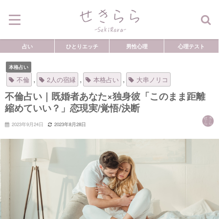
占い
ひとりエッチ
男性心理
心理テスト
本格占い
,
,
,
不倫
2人の宿縁
本格占い
大串ノリコ
不倫占い｜既婚者あなた×独身彼「このまま距離
縮めていい？」恋現実/覚悟/決断
2023年9月24日
2023年8月28日