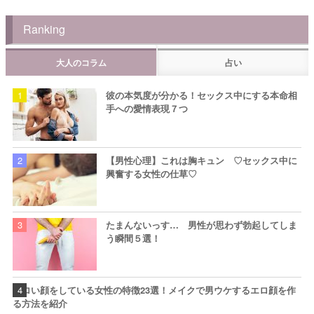
Ranking
大人のコラム
占い
彼の本気度が分かる！セックス中にする本命相
手への愛情表現７つ
【男性心理】これは胸キュン ♡セックス中に
興奮する女性の仕草♡
たまんないっす… 男性が思わず勃起してしま
う瞬間５選！
エロい顔をしている女性の特徴23選！メイクで男ウケするエロ顔を作
る方法を紹介