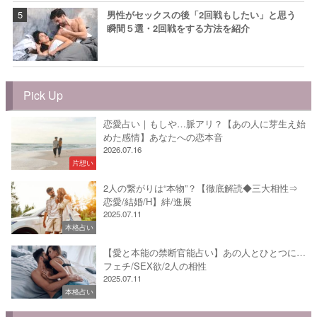
男性がセックスの後「2回戦もしたい」と思う
瞬間５選・2回戦をする方法を紹介
Pick Up
恋愛占い｜もしや…脈アリ？【あの人に芽生え始
めた感情】あなたへの恋本音
2026.07.16
片想い
2人の繋がりは“本物”？【徹底解読◆三大相性⇒
恋愛/結婚/H】絆/進展
2025.07.11
本格占い
【愛と本能の禁断官能占い】あの人とひとつに…
フェチ/SEX欲/2人の相性
2025.07.11
本格占い