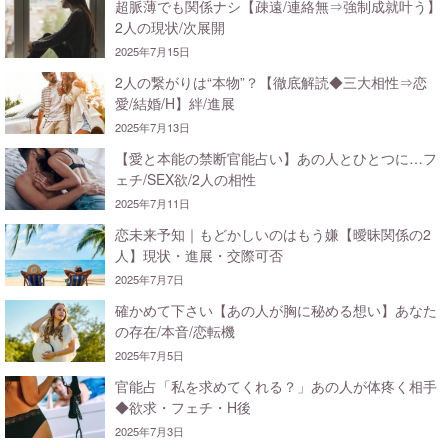
超脈薄でも関係ナシ【疎遠/連絡無⇒強制成就叶う】
2人の現状/次展開
2025年7月15日
2人の繋がりは“本物”？【徹底解読◆三大相性⇒恋
愛/結婚/H】絆/進展
2025年7月13日
【愛と本能の禁断官能占い】あの人とひとつに…フ
ェチ/SEX欲/2人の相性
2025年7月11日
恋未来予知｜もどかしいのはもう嫌【曖昧関係の2
人】現状・進展・交際可否
2025年7月7日
確かめて下さい【あの人が胸に秘める想い】あなた
の存在/本音/恋転機
2025年7月5日
官能占「私を求めてくれる？」あの人が体疼く相手
◆欲求・フェチ・H後
2025年7月3日