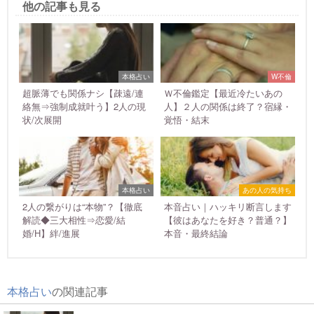
他の記事も見る
本格占い
W不倫
超脈薄でも関係ナシ【疎遠/連
Ｗ不倫鑑定【最近冷たいあの
絡無⇒強制成就叶う】2人の現
人】２人の関係は終了？宿縁・
状/次展開
覚悟・結末
本格占い
あの人の気持ち
2人の繋がりは“本物”？【徹底
本音占い｜ハッキリ断言します
解読◆三大相性⇒恋愛/結
【彼はあなたを好き？普通？】
婚/H】絆/進展
本音・最終結論
本格占い
の関連記事