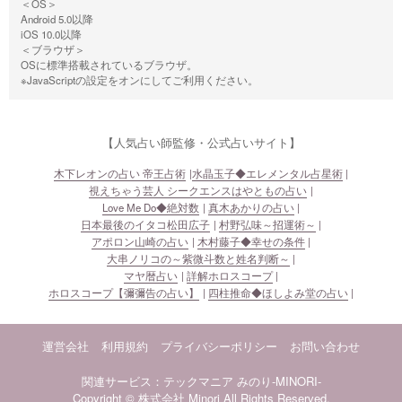
Android 5.0以降
iOS 10.0以降
＜ブラウザ＞
OSに標準搭載されているブラウザ。
※JavaScriptの設定をオンにしてご利用ください。
【人気占い師監修・公式占いサイト】
木下レオンの占い 帝王占術
水晶玉子◆エレメンタル占星術
視えちゃう芸人 シークエンスはやともの占い
Love Me Do◆絶対数
真木あかりの占い
日本最後のイタコ松田広子
村野弘味～招運術～
アポロン山崎の占い
木村藤子◆幸せの条件
大串ノリコの～紫微斗数と姓名判断～
マヤ暦占い
詳解ホロスコープ
ホロスコープ【彌彌告の占い】
四柱推命◆ほしよみ堂の占い
運営会社
利用規約
プライバシーポリシー
お問い合わせ
関連サービス：テックマニア
みのり-MINORI-
Copyright © 株式会社 Minori All Rights Reserved.