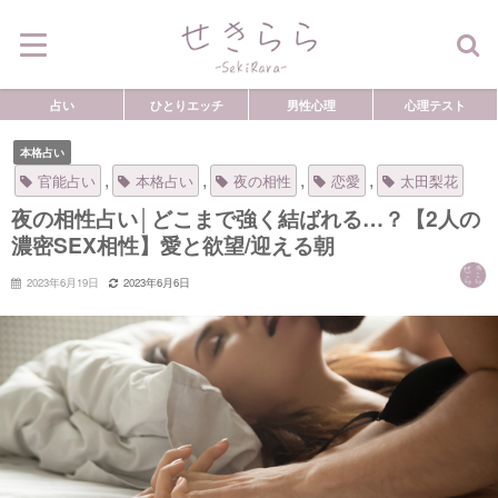
占い
ひとりエッチ
男性心理
心理テスト
本格占い
,
,
,
,
官能占い
本格占い
夜の相性
恋愛
太田梨花
夜の相性占い│どこまで強く結ばれる…？【2人の
濃密SEX相性】愛と欲望/迎える朝
2023年6月19日
2023年6月6日