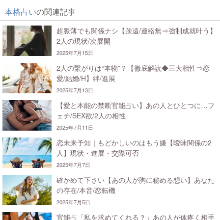
本格占い
の関連記事
超脈薄でも関係ナシ【疎遠/連絡無⇒強制成就叶う】
2人の現状/次展開
2025年7月15日
2人の繋がりは“本物”？【徹底解読◆三大相性⇒恋
愛/結婚/H】絆/進展
2025年7月13日
【愛と本能の禁断官能占い】あの人とひとつに…フ
ェチ/SEX欲/2人の相性
2025年7月11日
恋未来予知｜もどかしいのはもう嫌【曖昧関係の2
人】現状・進展・交際可否
2025年7月7日
確かめて下さい【あの人が胸に秘める想い】あなた
の存在/本音/恋転機
2025年7月5日
官能占「私を求めてくれる？」あの人が体疼く相手