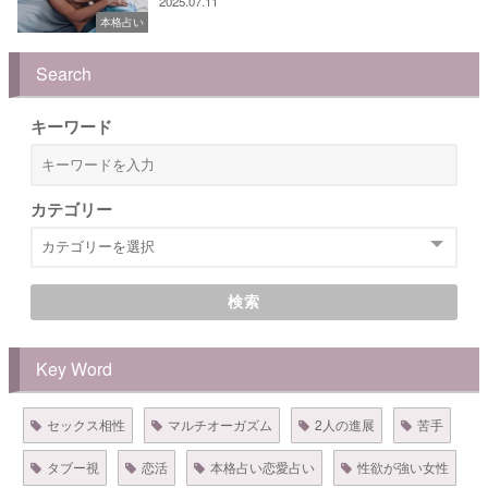
2025.07.11
本格占い
Search
キーワード
カテゴリー
検索
Key Word
セックス相性
マルチオーガズム
2人の進展
苦手
タブー視
恋活
本格占い恋愛占い
性欲が強い女性