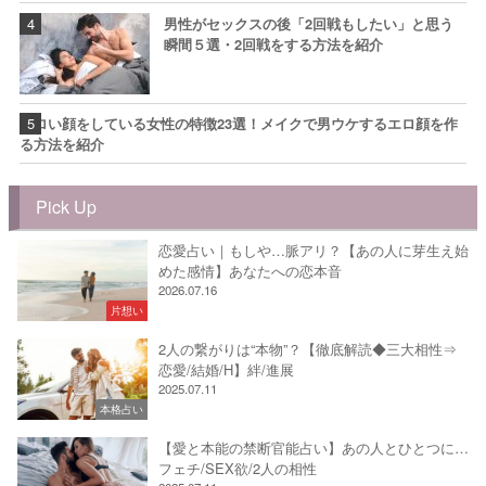
男性がセックスの後「2回戦もしたい」と思う
瞬間５選・2回戦をする方法を紹介
エロい顔をしている女性の特徴23選！メイクで男ウケするエロ顔を作
る方法を紹介
Pick Up
恋愛占い｜もしや…脈アリ？【あの人に芽生え始
めた感情】あなたへの恋本音
2026.07.16
片想い
2人の繋がりは“本物”？【徹底解読◆三大相性⇒
恋愛/結婚/H】絆/進展
2025.07.11
本格占い
【愛と本能の禁断官能占い】あの人とひとつに…
フェチ/SEX欲/2人の相性