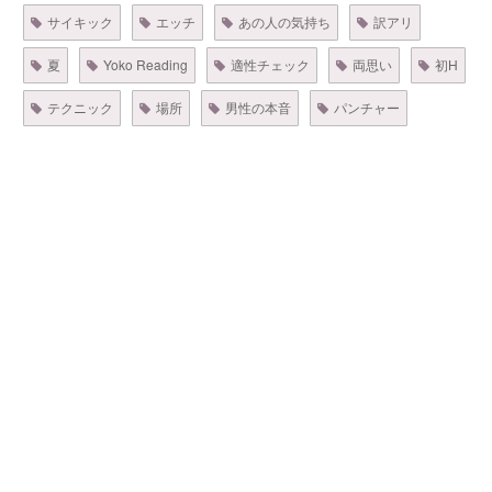
サイキック
エッチ
あの人の気持ち
訳アリ
夏
Yoko Reading
適性チェック
両思い
初H
テクニック
場所
男性の本音
パンチャー