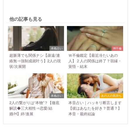
他の記事も見る
本格占い
W不倫
超脈薄でも関係ナシ【疎遠/連
Ｗ不倫鑑定【最近冷たいあの
絡無⇒強制成就叶う】2人の現
人】２人の関係は終了？宿縁・
状/次展開
覚悟・結末
本格占い
あの人の気持ち
2人の繋がりは“本物”？【徹底
本音占い｜ハッキリ断言します
解読◆三大相性⇒恋愛/結
【彼はあなたを好き？普通？】
婚/H】絆/進展
本音・最終結論