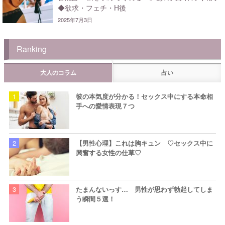
◆欲求・フェチ・H後
2025年7月3日
Ranking
大人のコラム
占い
彼の本気度が分かる！セックス中にする本命相
手への愛情表現７つ
【男性心理】これは胸キュン ♡セックス中に
興奮する女性の仕草♡
たまんないっす… 男性が思わず勃起してしま
う瞬間５選！