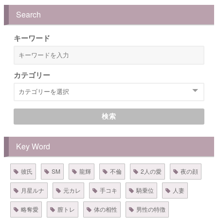
Search
キーワード
カテゴリー
検索
Key Word
彼氏
SM
龍輝
不倫
2人の愛
夜の顔
月星ルナ
元カレ
手コキ
騎乗位
人妻
略奪愛
膣トレ
体の相性
男性の特徴