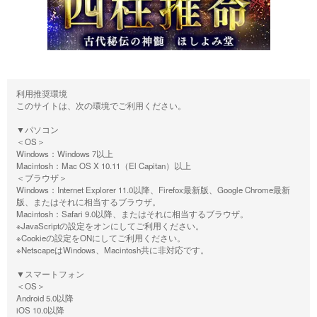
利用推奨環境
このサイトは、次の環境でご利用ください。
▼パソコン
＜OS＞
Windows：Windows 7以上
Macintosh：Mac OS X 10.11（El Capitan）以上
＜ブラウザ＞
Windows：Internet Explorer 11.0以降、Firefox最新版、Google Chrome最新
版、またはそれに相当するブラウザ。
Macintosh：Safari 9.0以降、またはそれに相当するブラウザ。
※JavaScriptの設定をオンにしてご利用ください。
※Cookieの設定をONにしてご利用ください。
※NetscapeはWindows、Macintosh共に非対応です。
▼スマートフォン
＜OS＞
Android 5.0以降
iOS 10.0以降