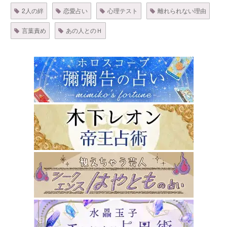
2人の絆
恋愛占い
心理テスト
離れられない理由
言葉責め
あの人とのＨ