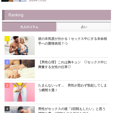
2025年7月3日
Ranking
大人のコラム
占い
彼の本気度が分かる！セックス中にする本命相
手への愛情表現７つ
【男性心理】これは胸キュン ♡セックス中に
興奮する女性の仕草♡
たまんないっす… 男性が思わず勃起してしま
う瞬間５選！
男性がセックスの後「2回戦もしたい」と思う