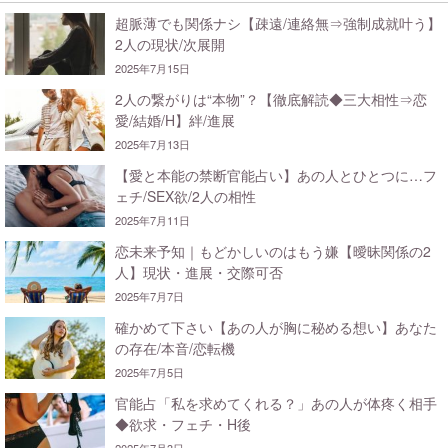
超脈薄でも関係ナシ【疎遠/連絡無⇒強制成就叶う】
2人の現状/次展開
2025年7月15日
2人の繋がりは“本物”？【徹底解読◆三大相性⇒恋
愛/結婚/H】絆/進展
2025年7月13日
【愛と本能の禁断官能占い】あの人とひとつに…フ
ェチ/SEX欲/2人の相性
2025年7月11日
恋未来予知｜もどかしいのはもう嫌【曖昧関係の2
人】現状・進展・交際可否
2025年7月7日
確かめて下さい【あの人が胸に秘める想い】あなた
の存在/本音/恋転機
2025年7月5日
官能占「私を求めてくれる？」あの人が体疼く相手
◆欲求・フェチ・H後