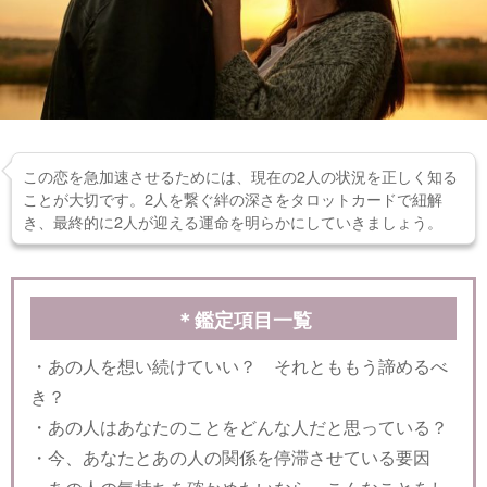
この恋を急加速させるためには、現在の2人の状況を正しく知る
ことが大切です。2人を繋ぐ絆の深さをタロットカードで紐解
き、最終的に2人が迎える運命を明らかにしていきましょう。
＊鑑定項目一覧
・あの人を想い続けていい？ それとももう諦めるべ
き？
・あの人はあなたのことをどんな人だと思っている？
・今、あなたとあの人の関係を停滞させている要因