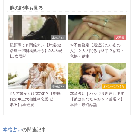
他の記事も見る
本格占い
W不倫
超脈薄でも関係ナシ【疎遠/連
Ｗ不倫鑑定【最近冷たいあの
絡無⇒強制成就叶う】2人の現
人】２人の関係は終了？宿縁・
状/次展開
覚悟・結末
本格占い
あの人の気持ち
2人の繋がりは“本物”？【徹底
本音占い｜ハッキリ断言します
解読◆三大相性⇒恋愛/結
【彼はあなたを好き？普通？】
婚/H】絆/進展
本音・最終結論
本格占い
の関連記事