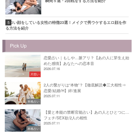
瞬間５選・2回戦をする方法を紹介
エロい顔をしている女性の特徴23選！メイクで男ウケするエロ顔を作
る方法を紹介
Pick Up
恋愛占い｜もしや…脈アリ？【あの人に芽生え始
めた感情】あなたへの恋本音
2026.07.16
片想い
2人の繋がりは“本物”？【徹底解読◆三大相性⇒
恋愛/結婚/H】絆/進展
2025.07.11
本格占い
【愛と本能の禁断官能占い】あの人とひとつに…
フェチ/SEX欲/2人の相性
2025.07.11
本格占い