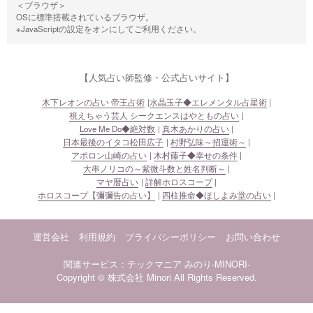
＜ブラウザ＞
OSに標準搭載されているブラウザ。
※JavaScriptの設定をオンにしてご利用ください。
【人気占い師監修・公式占いサイト】
木下レオンの占い 帝王占術
水晶玉子◆エレメンタル占星術
視えちゃう芸人 シークエンスはやともの占い
Love Me Do◆絶対数
真木あかりの占い
日本最後のイタコ松田広子
村野弘味～招運術～
アポロン山崎の占い
木村藤子◆幸せの条件
大串ノリコの～紫微斗数と姓名判断～
マヤ暦占い
詳解ホロスコープ
ホロスコープ【彌彌告の占い】
四柱推命◆ほしよみ堂の占い
運営会社
利用規約
プライバシーポリシー
お問い合わせ
関連サービス：テックマニア
みのり-MINORI-
Copyright © 株式会社 Minori All Rights Reserved.