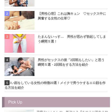
【男性心理】これは胸キュン ♡セックス中に
興奮する女性の仕草♡
たまんないっす… 男性が思わず勃起してしま
う瞬間５選！
男性がセックスの後「2回戦もしたい」と思う
瞬間５選・2回戦をする方法を紹介
エロい顔をしている女性の特徴23選！メイクで男ウケするエロ顔を作
る方法を紹介
Pick Up
恋愛占い｜もしや…脈アリ？【あの人に芽生え始