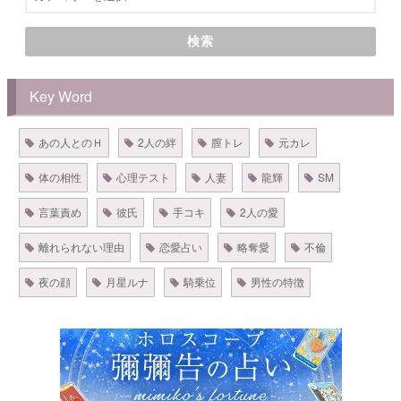
検索
Key Word
あの人とのＨ
2人の絆
膣トレ
元カレ
体の相性
心理テスト
人妻
龍輝
SM
言葉責め
彼氏
手コキ
2人の愛
離れられない理由
恋愛占い
略奪愛
不倫
夜の顔
月星ルナ
騎乗位
男性の特徴