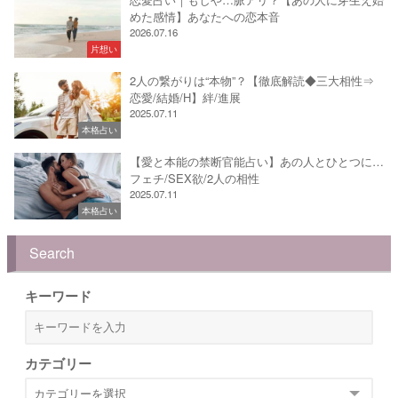
めた感情】あなたへの恋本音
2026.07.16
片想い
2人の繋がりは“本物”？【徹底解読◆三大相性⇒
恋愛/結婚/H】絆/進展
2025.07.11
本格占い
【愛と本能の禁断官能占い】あの人とひとつに…
フェチ/SEX欲/2人の相性
2025.07.11
本格占い
Search
キーワード
カテゴリー