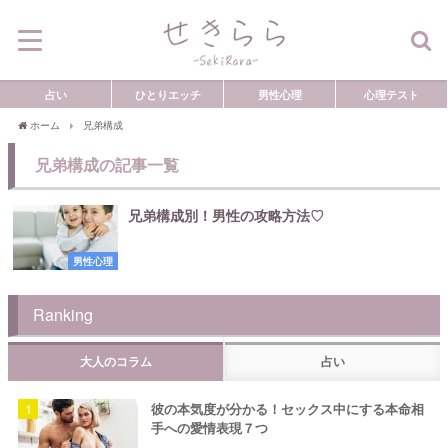
占い
ひとりエッチ
男性心理
心理テスト
ホーム
兄弟構成
兄弟構成の記事一覧
兄弟構成別！男性の攻略方法♡
男性心理
Ranking
大人のコラム
占い
彼の本気度が分かる！セックス中にする本命相
手への愛情表現７つ