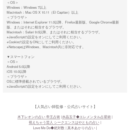
＜OS＞
Windows：Windows 7以上
Macintosh：Mac OS X 10.11（El Capitan）以上
＜ブラウザ＞
Windows：Internet Explorer 11.0以降、Firefox最新版、Google Chrome最新
版、またはそれに相当するブラウザ。
Macintosh：Safari 9.0以降、またはそれに相当するブラウザ。
※JavaScriptの設定をオンにしてご利用ください。
※Cookieの設定をONにしてご利用ください。
※NetscapeはWindows、Macintosh共に非対応です。
▼スマートフォン
＜OS＞
Android 5.0以降
iOS 10.0以降
＜ブラウザ＞
OSに標準搭載されているブラウザ。
※JavaScriptの設定をオンにしてご利用ください。
【人気占い師監修・公式占いサイト】
木下レオンの占い 帝王占術
水晶玉子◆エレメンタル占星術
視えちゃう芸人 シークエンスはやともの占い
Love Me Do◆絶対数
真木あかりの占い