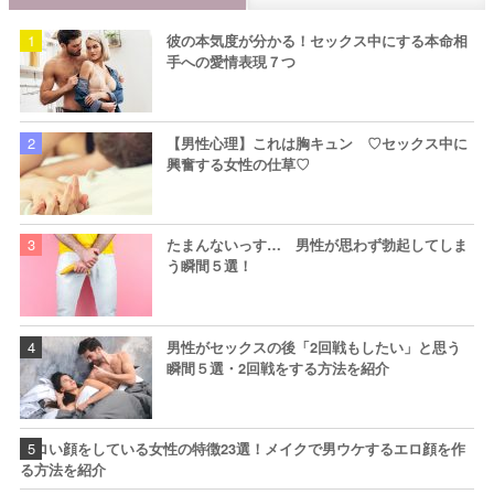
彼の本気度が分かる！セックス中にする本命相
手への愛情表現７つ
【男性心理】これは胸キュン ♡セックス中に
興奮する女性の仕草♡
たまんないっす… 男性が思わず勃起してしま
う瞬間５選！
男性がセックスの後「2回戦もしたい」と思う
瞬間５選・2回戦をする方法を紹介
エロい顔をしている女性の特徴23選！メイクで男ウケするエロ顔を作
る方法を紹介