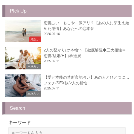
Pick Up
恋愛占い｜もしや…脈アリ？【あの人に芽生え始
めた感情】あなたへの恋本音
2026.07.16
片想い
2人の繋がりは“本物”？【徹底解読◆三大相性⇒
恋愛/結婚/H】絆/進展
2025.07.11
本格占い
【愛と本能の禁断官能占い】あの人とひとつに…
フェチ/SEX欲/2人の相性
2025.07.11
本格占い
Search
キーワード