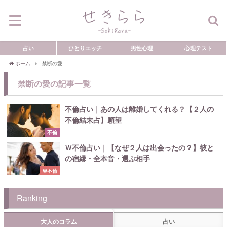
占い
ひとりエッチ
男性心理
心理テスト
ホーム
禁断の愛
禁断の愛の記事一覧
不倫占い｜あの人は離婚してくれる？【２人の
不倫結末占】願望
不倫
Ｗ不倫占い｜【なぜ２人は出会ったの？】彼と
の宿縁・全本音・選ぶ相手
W不倫
Ranking
大人のコラム
占い