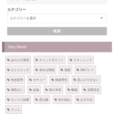
カテゴリー
検索
Key Word
あの人の覚悟
チェックポイント
スキンシップ
ひとりエッチ
求める関係
感度
SMプレイ
性的思考
オナニー
独身男性
恋人ができない
相性占い
結論
彼の本音
離婚
交際意志
セックス診断
恋の脈
性の悩み
おすすめ
クンニ