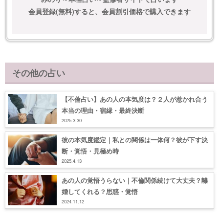
会員登録(無料)すると、会員割引価格で購入できます
その他の占い
【不倫占い】あの人の本気度は？２人が惹かれ合う
本当の理由・宿縁・最終決断
2025.3.30
彼の本気度鑑定｜私との関係は一体何？彼が下す決
断・覚悟・見極め時
2025.4.13
あの人の覚悟うらない｜不倫関係続けて大丈夫？離
婚してくれる？思惑・覚悟
2024.11.12