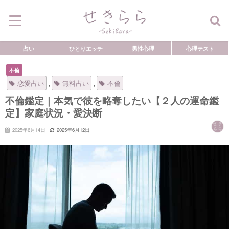
占い
ひとりエッチ
男性心理
心理テスト
不倫
,
,
恋愛占い
無料占い
不倫
不倫鑑定｜本気で彼を略奪したい【２人の運命鑑
定】家庭状況・愛決断
2025年6月14日
2025年6月12日