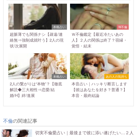
本格占い
W不倫
超脈薄でも関係ナシ【疎遠/連
Ｗ不倫鑑定【最近冷たいあの
絡無⇒強制成就叶う】2人の現
人】２人の関係は終了？宿縁・
状/次展開
覚悟・結末
本格占い
あの人の気持ち
2人の繋がりは“本物”？【徹底
本音占い｜ハッキリ断言します
解読◆三大相性⇒恋愛/結
【彼はあなたを好き？普通？】
婚/H】絆/進展
本音・最終結論
不倫
の関連記事
切実不倫愛占い｜最後まで彼に添い遂げたい…２人