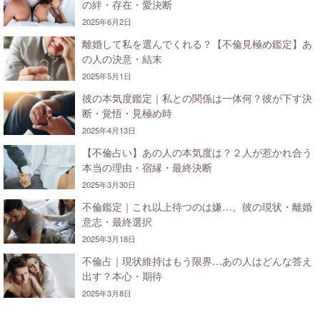
の絆・存在・愛決断
2025年6月2日
離婚して私を選んでくれる？【不倫見極め鑑定】あ
の人の決意・結末
2025年5月1日
彼の本気度鑑定｜私との関係は一体何？彼が下す決
断・覚悟・見極め時
2025年4月13日
【不倫占い】あの人の本気度は？２人が惹かれ合う
本当の理由・宿縁・最終決断
2025年3月30日
不倫鑑定｜これ以上待つのは嫌…。彼の現状・離婚
意志・最終選択
2025年3月18日
不倫占｜現状維持はもう限界…あの人はどんな答え
出す？本心・期待
2025年3月8日