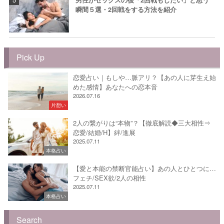
瞬間５選・2回戦をする方法を紹介
Pick Up
恋愛占い｜もしや…脈アリ？【あの人に芽生え始
めた感情】あなたへの恋本音
2026.07.16
片想い
2人の繋がりは“本物”？【徹底解読◆三大相性⇒
恋愛/結婚/H】絆/進展
2025.07.11
本格占い
【愛と本能の禁断官能占い】あの人とひとつに…
フェチ/SEX欲/2人の相性
2025.07.11
本格占い
Search