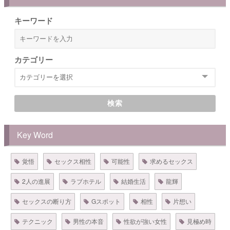
キーワード
カテゴリー
検索
Key Word
覚悟
セックス相性
可能性
求めるセックス
2人の進展
ラブホテル
結婚生活
龍輝
セックスの断り方
Gスポット
相性
片想い
テクニック
男性の本音
性欲が強い女性
見極め時