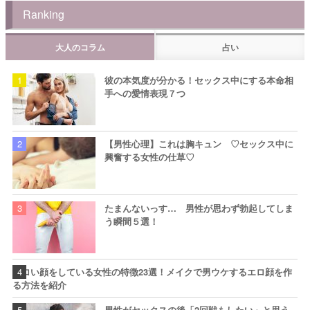
Ranking
大人のコラム
占い
彼の本気度が分かる！セックス中にする本命相
手への愛情表現７つ
【男性心理】これは胸キュン ♡セックス中に
興奮する女性の仕草♡
たまんないっす… 男性が思わず勃起してしま
う瞬間５選！
エロい顔をしている女性の特徴23選！メイクで男ウケするエロ顔を作
る方法を紹介
男性がセックスの後「2回戦もしたい」と思う