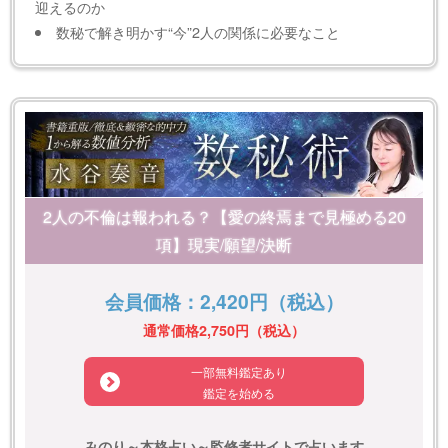
迎えるのか
数秘で解き明かす“今”2人の関係に必要なこと
2人の不倫は報われる？【愛の終焉まで見極める20
項】現実/願望/決断
会員価格：2,420円（税込）
通常価格2,750円（税込）
一部無料鑑定あり
鑑定を始める
みのり～本格占い～監修者サイトで占います