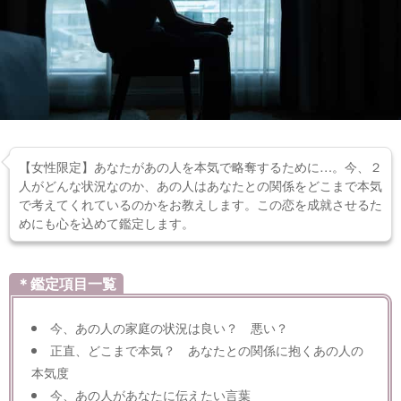
【女性限定】あなたがあの人を本気で略奪するために…。今、２
人がどんな状況なのか、あの人はあなたとの関係をどこまで本気
で考えてくれているのかをお教えします。この恋を成就させるた
めにも心を込めて鑑定します。
＊鑑定項目一覧
今、あの人の家庭の状況は良い？ 悪い？
正直、どこまで本気？ あなたとの関係に抱くあの人の
本気度
今、あの人があなたに伝えたい言葉