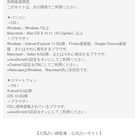
利用推奨環境
このサイトは、次の環境でご利用ください。
▼パソコン
＜OS＞
Windows：Windows 7以上
Macintosh：Mac OS X 10.11（El Capitan）以上
＜ブラウザ＞
Windows：Internet Explorer 11.0以降、Firefox最新版、Google Chrome最新
版、またはそれに相当するブラウザ。
Macintosh：Safari 9.0以降、またはそれに相当するブラウザ。
※JavaScriptの設定をオンにしてご利用ください。
※Cookieの設定をONにしてご利用ください。
※NetscapeはWindows、Macintosh共に非対応です。
▼スマートフォン
＜OS＞
Android 5.0以降
iOS 10.0以降
＜ブラウザ＞
OSに標準搭載されているブラウザ。
※JavaScriptの設定をオンにしてご利用ください。
【人気占い師監修・公式占いサイト】