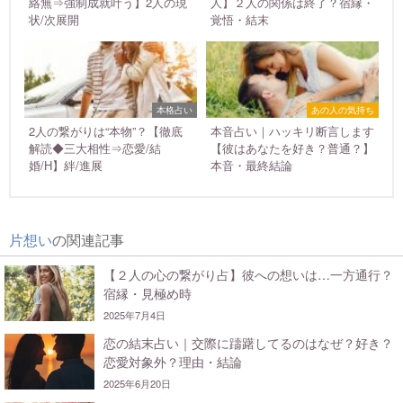
絡無⇒強制成就叶う】2人の現
人】２人の関係は終了？宿縁・
状/次展開
覚悟・結末
本格占い
あの人の気持ち
2人の繋がりは“本物”？【徹底
本音占い｜ハッキリ断言します
解読◆三大相性⇒恋愛/結
【彼はあなたを好き？普通？】
婚/H】絆/進展
本音・最終結論
片想い
の関連記事
【２人の心の繋がり占】彼への想いは…一方通行？
宿縁・見極め時
2025年7月4日
恋の結末占い｜交際に躊躇してるのはなぜ？好き？
恋愛対象外？理由・結論
2025年6月20日