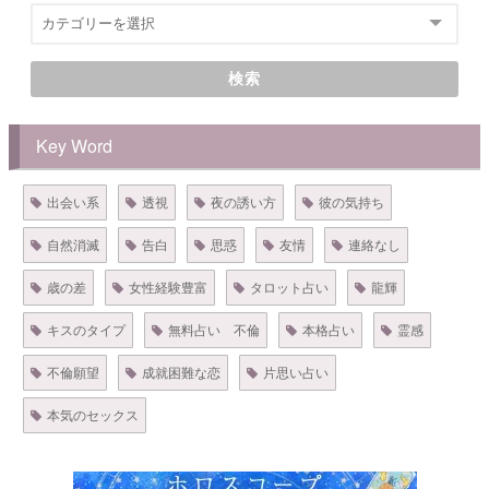
検索
Key Word
出会い系
透視
夜の誘い方
彼の気持ち
自然消滅
告白
思惑
友情
連絡なし
歳の差
女性経験豊富
タロット占い
龍輝
キスのタイプ
無料占い 不倫
本格占い
霊感
不倫願望
成就困難な恋
片思い占い
本気のセックス