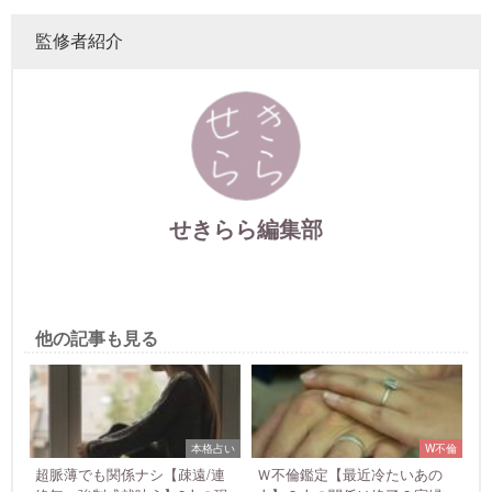
監修者紹介
せきらら編集部
他の記事も見る
本格占い
W不倫
超脈薄でも関係ナシ【疎遠/連
Ｗ不倫鑑定【最近冷たいあの