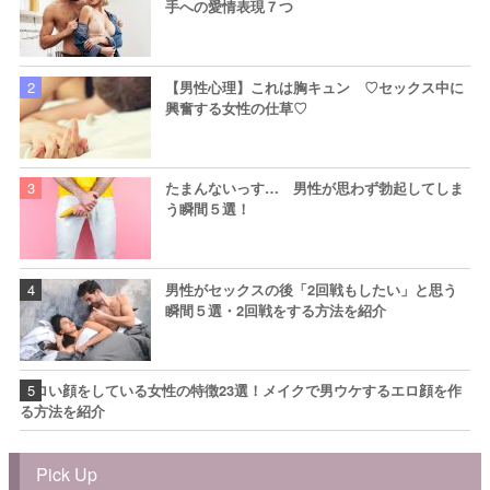
手への愛情表現７つ
【男性心理】これは胸キュン ♡セックス中に
興奮する女性の仕草♡
たまんないっす… 男性が思わず勃起してしま
う瞬間５選！
男性がセックスの後「2回戦もしたい」と思う
瞬間５選・2回戦をする方法を紹介
エロい顔をしている女性の特徴23選！メイクで男ウケするエロ顔を作
る方法を紹介
Pick Up