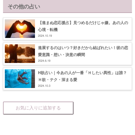
その他の占い
【進まぬ恋応援占】見つめるだけじゃ嫌。あの人の
心境・転機
2024.10.19
進展するのはいつ？好きだから結ばれたい！彼の恋
愛意識・想い・決意の瞬間
2024.6.19
H欲占い｜今あの人が一番「Ｈしたい異性」は誰？
Ｈ欲・テク・深まる愛
2024.10.3
お気に入りに追加する