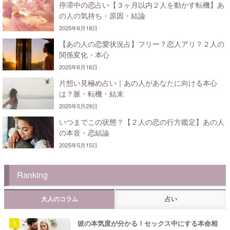
停滞中の恋占い【３ヶ月以内２人を動かす転機】あ
の人の気持ち・原因・結論
2025年6月18日
【あの人の恋愛状況占】フリー？恋人アリ？２人の
関係変化・本心
2025年6月16日
片想い見極め占い｜あの人があなたに向ける本心
は？脈・転機・結末
2025年5月29日
いつまでこの状態？【２人の恋の行方鑑定】あの人
の本音・恋結論
2025年5月15日
Ranking
大人のコラム
占い
彼の本気度が分かる！セックス中にする本命相