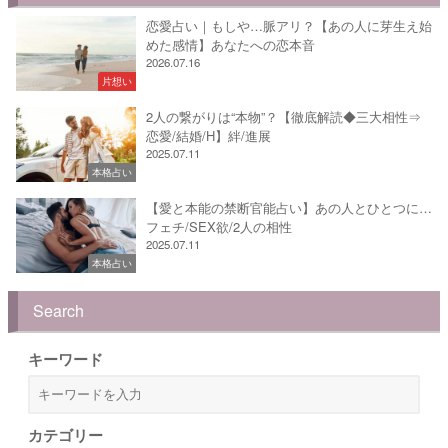
恋愛占い｜もしや…脈アリ？【あの人に芽生え始
めた感情】あなたへの恋本音
2026.07.16
片想い
2人の繋がりは“本物”？【徹底解読◆三大相性⇒
恋愛/結婚/H】絆/進展
2025.07.11
本格占い
【愛と本能の禁断官能占い】あの人とひとつに…
フェチ/SEX欲/2人の相性
2025.07.11
本格占い
Search
キーワード
カテゴリー