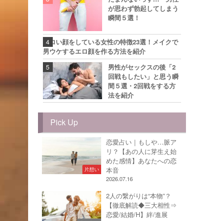
が思わず勃起してしまう
瞬間５選！
エロい顔をしている女性の特徴23選！メイクで
男ウケするエロ顔を作る方法を紹介
男性がセックスの後「2
回戦もしたい」と思う瞬
間５選・2回戦をする方
法を紹介
Pick Up
恋愛占い｜もしや…脈ア
リ？【あの人に芽生え始
めた感情】あなたへの恋
本音
片想い
2026.07.16
2人の繋がりは“本物”？
【徹底解読◆三大相性⇒
恋愛/結婚/H】絆/進展