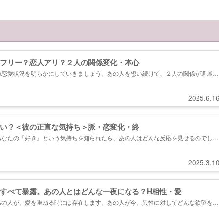
フリー？恋人アリ？２人の関係変化・本心
の恋愛状況を明らかにしていきましょう。あの人を想い続けて、２人の関係が進展し
あの人がどこまであなたとのことを考えてくれているのか……あなたのためにも詳し
2025.6.1
い？＜彼の正直な気持ち＞脈・恋変化・終
あなたの『好き』という気持ちを知られたら、あの人はどんな反応を見せるのでしょ
で、覗いていきましょう。想いを受け止めてくれるのか…ご覧ください。...
2025.3.1
すべて暴露。あの人とはどんな一夜になる？H相性・愛
あの人が、愛を重ねる時には存在します。あの人が今、異性に対してどんな欲望を抱
の相性はどうなのか…。あの人の秘密の姿を、ここで一緒に見ていきましょう。 ＊
性を抱きたいと思うのか ・あの人が隠しているあなたへの熱情 ・こ...