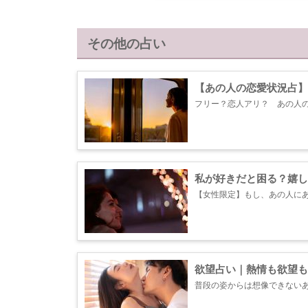
その他の占い
【あの人の恋愛状況占】
フリー？恋人アリ？ あの人
ていくのかをお伝えします。
くお話しします。...
私が好きだと困る？嬉し
【女性限定】もし、あの人に
うか？ あの人の心の中をここ
欲望占い｜熱情も欲望も
普段の姿からは想像できない
いているのか、あの人との体
定項目一覧 ・あの人はどんな異