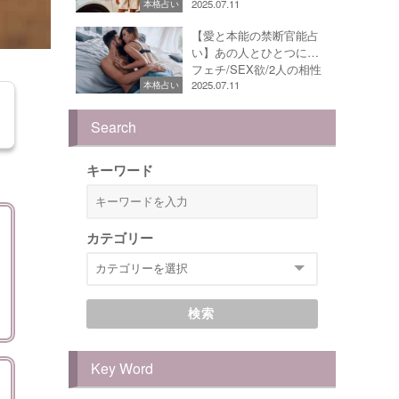
2025.07.11
本格占い
【愛と本能の禁断官能占
い】あの人とひとつに…
フェチ/SEX欲/2人の相性
2025.07.11
本格占い
Search
キーワード
カテゴリー
検索
Key Word