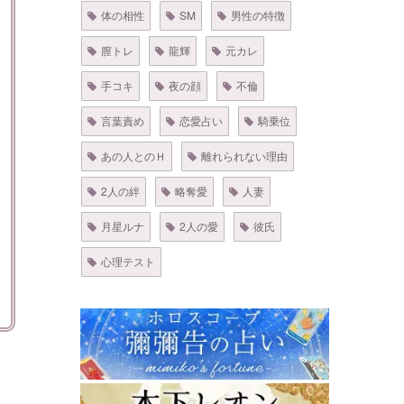
体の相性
SM
男性の特徴
膣トレ
龍輝
元カレ
手コキ
夜の顔
不倫
言葉責め
恋愛占い
騎乗位
あの人とのＨ
離れられない理由
2人の絆
略奪愛
人妻
月星ルナ
2人の愛
彼氏
心理テスト