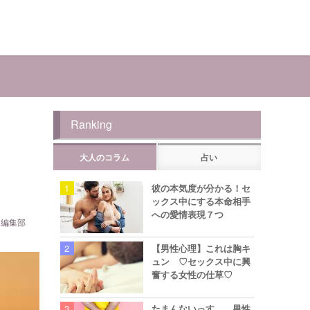
Ranking
大人のコラム
占い
彼の本気度が分かる！セ
ックス中にする本命相手
への愛情表現７つ
ら編集部
【男性心理】これは胸キ
ュン ♡セックス中に興
奮する女性の仕草♡
たまんないっす… 男性