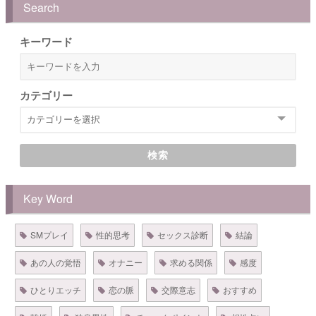
Search
キーワード
カテゴリー
検索
Key Word
SMプレイ
性的思考
セックス診断
結論
あの人の覚悟
オナニー
求める関係
感度
ひとりエッチ
恋の脈
交際意志
おすすめ