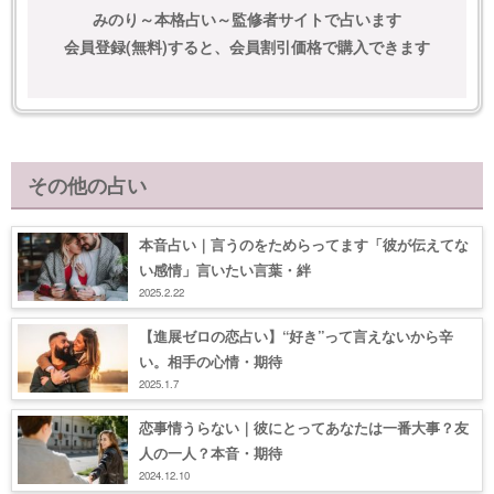
みのり～本格占い～監修者サイトで占います
会員登録(無料)すると、会員割引価格で購入できます
その他の占い
本音占い｜言うのをためらってます「彼が伝えてな
い感情」言いたい言葉・絆
2025.2.22
【進展ゼロの恋占い】“好き”って言えないから辛
い。相手の心情・期待
2025.1.7
恋事情うらない｜彼にとってあなたは一番大事？友
人の一人？本音・期待
2024.12.10