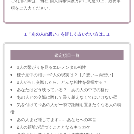
ご利用の際は、当社
個人情報保護方針
に同意の上、必要事
項をご入力ください。
↓「あの人の想い」を詳しく占いたい方は…↓
鑑定項目一覧
2人の繋がりを見るエレメンタル相性
様子見中の相手⇒2人の現実は？【片想い⇔両想い】
2人がもし交際したら、どんな相性を発揮する？
あなたはどう映っている？ あの人の中での格付
あの人との交際に際して乗り越えなくてはいけない壁
気を付けて⇒あの人が一瞬で距離を置きたくなる人の特
徴
あの人まだ隠してます……あなたへの本音
2人の距離が近づくこととなるキッカケ