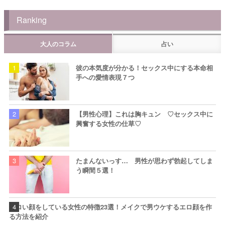
Ranking
大人のコラム
占い
彼の本気度が分かる！セックス中にする本命相
手への愛情表現７つ
【男性心理】これは胸キュン ♡セックス中に
興奮する女性の仕草♡
たまんないっす… 男性が思わず勃起してしま
う瞬間５選！
エロい顔をしている女性の特徴23選！メイクで男ウケするエロ顔を作
る方法を紹介