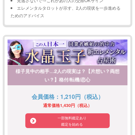
見逃さないで⇒これがあの人の交際OKサイン
エレメンタルタロットが示す、2人の現状を一歩進める
ためのアドバイス
様子見中の相手…2人の現実は？【片想い？両想
い？】格付/転機/恋心
会員価格：1,210円（税込）
通常価格1,430円（税込）
一部無料鑑定あり
鑑定を始める