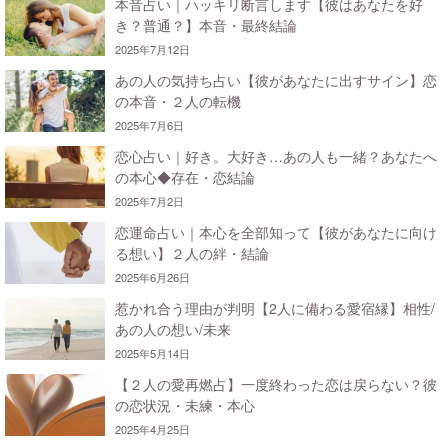
本音占い｜ハッキリ断言します【彼はあなたを好
き？普通？】本音・最終結論
2025年7月12日
あの人の気持ち占い【彼があなたに出すサイン】恋
の本音・２人の転機
2025年7月6日
恋心占い｜好き。大好き…あの人も一緒？あなたへ
の本心◆存在・恋結論
2025年7月2日
恋運命占い｜本心を全部知って【彼があなたに向け
る想い】２人の絆・結論
2025年6月26日
惹かれ合う理由が判明【2人に備わる愛宿縁】相性/
あの人の想い/未来
2025年5月14日
【２人の愛再燃占】一度終わった恋は戻らない？彼
の恋状況・未練・本心
2025年4月25日