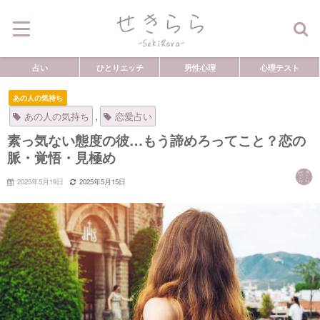
占い
ひとりエッチ
男性心理
心理テスト
あの人の気持ち
,
あの人の気持ち
恋愛占い
素っ気ない態度の彼…もう諦めろってこと？恋の
脈・覚悟・見極め
2025年5月19日
2025年5月15日