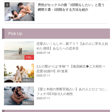
男性がセックスの後「2回戦もしたい」と思う
瞬間５選・2回戦をする方法を紹介
Pick Up
恋愛占い｜もしや…脈アリ？【あの人に芽生え始
めた感情】あなたへの恋本音
2026.07.16
片想い
2人の繋がりは“本物”？【徹底解読◆三大相性⇒
恋愛/結婚/H】絆/進展
2025.07.11
本格占い
【愛と本能の禁断官能占い】あの人とひとつに…
フェチ/SEX欲/2人の相性
2025.07.11
本格占い