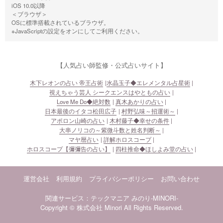
iOS 10.0以降
＜ブラウザ＞
OSに標準搭載されているブラウザ。
※JavaScriptの設定をオンにしてご利用ください。
【人気占い師監修・公式占いサイト】
木下レオンの占い 帝王占術
水晶玉子◆エレメンタル占星術
視えちゃう芸人 シークエンスはやともの占い
Love Me Do◆絶対数
真木あかりの占い
日本最後のイタコ松田広子
村野弘味～招運術～
アポロン山崎の占い
木村藤子◆幸せの条件
大串ノリコの～紫微斗数と姓名判断～
マヤ暦占い
詳解ホロスコープ
ホロスコープ【彌彌告の占い】
四柱推命◆ほしよみ堂の占い
運営会社
利用規約
プライバシーポリシー
お問い合わせ
関連サービス：テックマニア
みのり-MINORI-
Copyright © 株式会社 Minori All Rights Reserved.