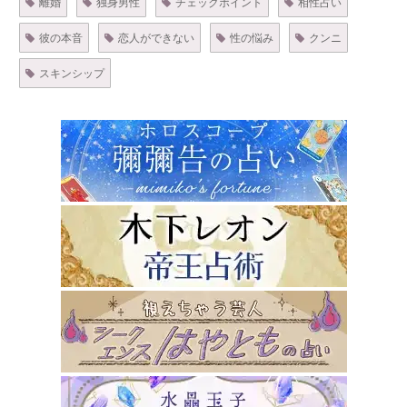
離婚
独身男性
チェックポイント
相性占い
彼の本音
恋人ができない
性の悩み
クンニ
スキンシップ