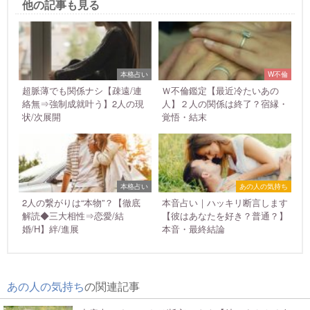
他の記事も見る
本格占い
W不倫
超脈薄でも関係ナシ【疎遠/連
Ｗ不倫鑑定【最近冷たいあの
絡無⇒強制成就叶う】2人の現
人】２人の関係は終了？宿縁・
状/次展開
覚悟・結末
本格占い
あの人の気持ち
2人の繋がりは“本物”？【徹底
本音占い｜ハッキリ断言します
解読◆三大相性⇒恋愛/結
【彼はあなたを好き？普通？】
婚/H】絆/進展
本音・最終結論
あの人の気持ち
の関連記事