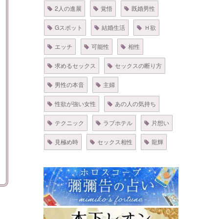
2人の進展
覚悟
既婚男性
Gスポット
結婚生活
Ｈ欲
エッチ
可能性
相性
求めるセックス
セックスの断り方
男性の本音
主婦
性欲が強い女性
あの人の気持ち
テクニック
ラブホテル
片想い
見極め時
セックス相性
龍輝