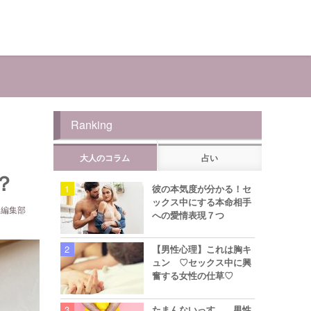
Ranking
大人のコラム
占い
？
彼の本気度が分かる！セ
ックス中にする本命相手
ら編集部
への愛情表現７つ
【男性心理】これは胸キ
ュン ♡セックス中に興
奮する女性の仕草♡
たまんないっす… 男性