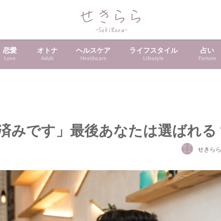
恋愛
オトナ
ヘルスケア
ライフスタイル
占い
Love
Adult
Healthcare
Lifestyle
Fortune
済みです」最後あなたは選ばれる
せきら