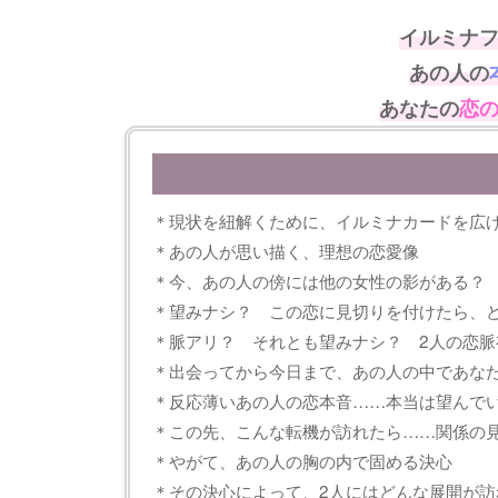
イルミナ
あの人の
あなたの
恋
＊現状を紐解くために、イルミナカードを広
＊あの人が思い描く、理想の恋愛像
＊今、あの人の傍には他の女性の影がある？
＊望みナシ？ この恋に見切りを付けたら、
＊脈アリ？ それとも望みナシ？ 2人の恋脈
＊出会ってから今日まで、あの人の中であな
＊反応薄いあの人の恋本音……本当は望んで
＊この先、こんな転機が訪れたら……関係の
＊やがて、あの人の胸の内で固める決心
＊その決心によって、2人にはどんな展開が訪