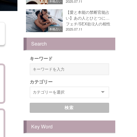
2025.07.11
本格占い
【愛と本能の禁断官能占
い】あの人とひとつに…
フェチ/SEX欲/2人の相性
2025.07.11
本格占い
Search
キーワード
カテゴリー
検索
Key Word