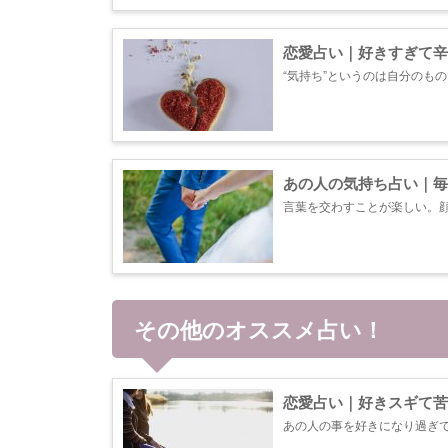
恋愛占い｜好きすぎて辛
“気持ち”というのは自分のも
や戸惑いを含んでより見えな
人の想いに触れ、2人の恋の未
あの人の気持ち占い｜毎
言葉を交わすことが楽しい。
いをあの人もまた同じように
えします。 ＊鑑定項目一覧 ・
その他のオススメ占い！
恋愛占い｜好きスギて苦
あの人の事を好きになり過ぎ
情を抱いているのかを読み解き