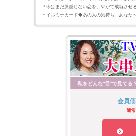
＊今はまだ脈感じない恋を、やがて成就させ
＊イルミナカード◆あの人の気持ち…あなた
私をどんな“目”で見てる
会員価
通常