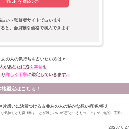
鑑定を始める
格占い～監修者サイトで占います
)すると、会員割引価格で購入できます
くあの人の気持ちを占いたい方は▼
人があなたに抱く
本音
を
より
詳しく丁寧
に鑑定していきます。
本格鑑定はこちら！
⇒片想いに決着つける占◆あの人の秘かな想い/印象/答え
な気持ちとも切り離すことが難しいのが“恋”というもの。ですが、無闇に不安にな
があの人との関係を見極め、恋の状況を窺うことで、あの人の素直な想い、2人の恋
ますよ。 ＊鑑定項目一覧 ・初めてあなたと出会った時、あの人はど...
2023.10.2