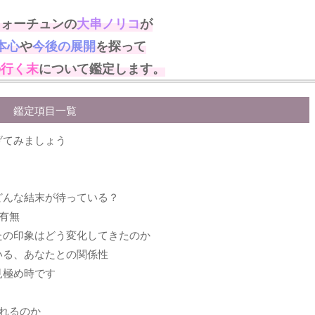
フォーチュンの
大串ノリコ
が
本心
や
今後の展開
を探って
の行く末
について鑑定します。
鑑定項目一覧
げてみましょう
どんな結末が待っている？
有無
たの印象はどう変化してきたのか
いる、あなたとの関係性
見極め時です
れるのか