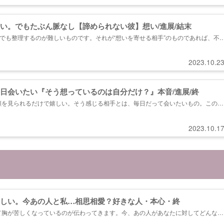
い。でもたぶん脈なし【諦められない彼】想い/進展/結末
のでも整理するのが難しいものです。それが“想いを寄せる相手”のものであれば、不
くなってしまうでしょう。でも、あの人の性質や言動の意味を知れば、あなたはあの
来を知ることができます。一緒に恋の現実を見つめていきましょう。...
2023.10.2
日会いたい『そう想っているのは自分だけ？』本音/進展/終
顔を見られるだけで嬉しい。そう感じる相手とは、毎日だって会いたいもの。この想
感じているのでしょうか。あの人のオーラから視えた本音と今後の進展についてお伝
2人のオーラから視えた関係性 ・あなたと彼が持っている恋人としての...
2023.10.1
しい。今あの人と私…相思相愛？好きな人・本心・終
て胸が苦しくなっているのが伝わってきます。今、あの人があなたに対してどんな感
、この先に求めている関係をお伝えします。 ＊鑑定項目一覧 ・好きスギて苦しい