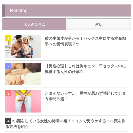
Ranking
大人のコラム
占い
彼の本気度が分かる！セックス中にする本命相
手への愛情表現７つ
【男性心理】これは胸キュン ♡セックス中に
興奮する女性の仕草♡
たまんないっす… 男性が思わず勃起してしま
う瞬間５選！
エロい顔をしている女性の特徴23選！メイクで男ウケするエロ顔を作
る方法を紹介