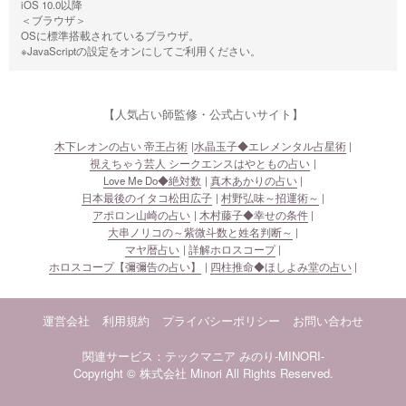
iOS 10.0以降
＜ブラウザ＞
OSに標準搭載されているブラウザ。
※JavaScriptの設定をオンにしてご利用ください。
【人気占い師監修・公式占いサイト】
木下レオンの占い 帝王占術
水晶玉子◆エレメンタル占星術
視えちゃう芸人 シークエンスはやともの占い
Love Me Do◆絶対数
真木あかりの占い
日本最後のイタコ松田広子
村野弘味～招運術～
アポロン山崎の占い
木村藤子◆幸せの条件
大串ノリコの～紫微斗数と姓名判断～
マヤ暦占い
詳解ホロスコープ
ホロスコープ【彌彌告の占い】
四柱推命◆ほしよみ堂の占い
運営会社
利用規約
プライバシーポリシー
お問い合わせ
関連サービス：テックマニア
みのり-MINORI-
Copyright © 株式会社 Minori All Rights Reserved.