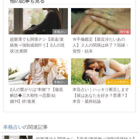
他の記事も見る
本格占い
W不倫
超脈薄でも関係ナシ【疎遠/連
Ｗ不倫鑑定【最近冷たいあの
絡無⇒強制成就叶う】2人の現
人】２人の関係は終了？宿縁・
状/次展開
覚悟・結末
本格占い
あの人の気持ち
2人の繋がりは“本物”？【徹底
本音占い｜ハッキリ断言します
解読◆三大相性⇒恋愛/結
【彼はあなたを好き？普通？】
婚/H】絆/進展
本音・最終結論
本格占い
の関連記事
超脈薄でも関係ナシ【疎遠/連絡無⇒強制成就叶う】