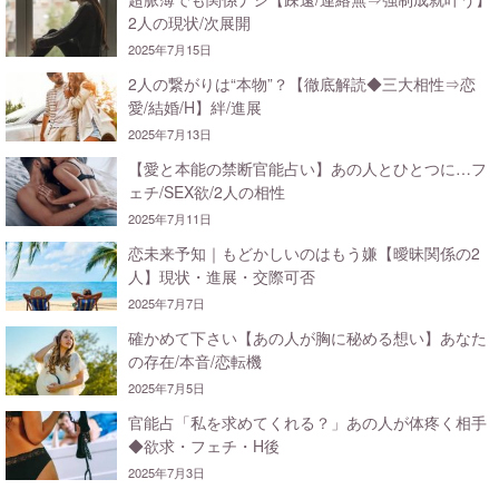
2人の現状/次展開
2025年7月15日
2人の繋がりは“本物”？【徹底解読◆三大相性⇒恋
愛/結婚/H】絆/進展
2025年7月13日
【愛と本能の禁断官能占い】あの人とひとつに…フ
ェチ/SEX欲/2人の相性
2025年7月11日
恋未来予知｜もどかしいのはもう嫌【曖昧関係の2
人】現状・進展・交際可否
2025年7月7日
確かめて下さい【あの人が胸に秘める想い】あなた
の存在/本音/恋転機
2025年7月5日
官能占「私を求めてくれる？」あの人が体疼く相手
◆欲求・フェチ・H後
2025年7月3日