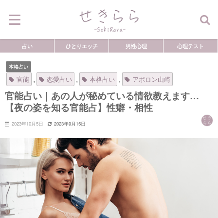
占い
ひとりエッチ
男性心理
心理テスト
本格占い
,
,
,
官能
恋愛占い
本格占い
アポロン山崎
官能占い｜あの人が秘めている情欲教えます…
【夜の姿を知る官能占】性癖・相性
2023年10月5日
2023年9月15日