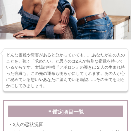
どんな困難や障害があると分かっていても……あなたがあの人の
ことを、強く「求めたい」と思うのは2人が特別な宿縁を持って
いるからです。太陽の神様『アポロン』の導きは２人の生まれ持
った宿縁も、この先の運命も明らかにしてくれます。あの人が心
に秘めている想いやあなたに望んでいる願望……その全てを明ら
かにしてみましょう。
＊鑑定項目一覧
・2人の恋状況図