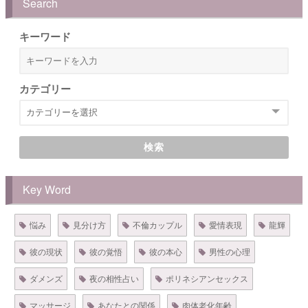
Search
キーワード
カテゴリー
検索
Key Word
悩み
見分け方
不倫カップル
愛情表現
龍輝
彼の現状
彼の覚悟
彼の本心
男性の心理
ダメンズ
夜の相性占い
ポリネシアンセックス
マッサージ
あなたとの関係
肉体老化年齢