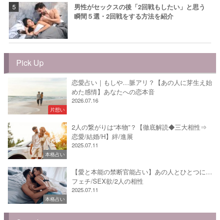
男性がセックスの後「2回戦もしたい」と思う
瞬間５選・2回戦をする方法を紹介
Pick Up
恋愛占い｜もしや…脈アリ？【あの人に芽生え始
めた感情】あなたへの恋本音
2026.07.16
片想い
2人の繋がりは“本物”？【徹底解読◆三大相性⇒
恋愛/結婚/H】絆/進展
2025.07.11
本格占い
【愛と本能の禁断官能占い】あの人とひとつに…
フェチ/SEX欲/2人の相性
2025.07.11
本格占い