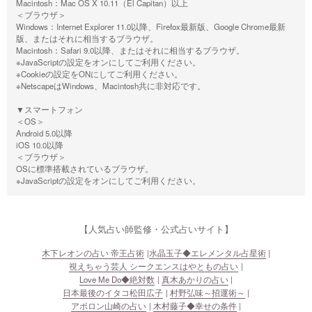
Macintosh：Mac OS X 10.11（El Capitan）以上
＜ブラウザ＞
Windows：Internet Explorer 11.0以降、Firefox最新版、Google Chrome最新
版、またはそれに相当するブラウザ。
Macintosh：Safari 9.0以降、またはそれに相当するブラウザ。
※JavaScriptの設定をオンにしてご利用ください。
※Cookieの設定をONにしてご利用ください。
※NetscapeはWindows、Macintosh共に非対応です。
▼スマートフォン
＜OS＞
Android 5.0以降
iOS 10.0以降
＜ブラウザ＞
OSに標準搭載されているブラウザ。
※JavaScriptの設定をオンにしてご利用ください。
【人気占い師監修・公式占いサイト】
木下レオンの占い 帝王占術
水晶玉子◆エレメンタル占星術
視えちゃう芸人 シークエンスはやともの占い
Love Me Do◆絶対数
真木あかりの占い
日本最後のイタコ松田広子
村野弘味～招運術～
アポロン山崎の占い
木村藤子◆幸せの条件