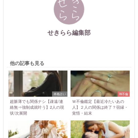
せきらら編集部
他の記事も見る
本格占い
W不倫
超脈薄でも関係ナシ【疎遠/連
Ｗ不倫鑑定【最近冷たいあの
絡無⇒強制成就叶う】2人の現
人】２人の関係は終了？宿縁・
状/次展開
覚悟・結末