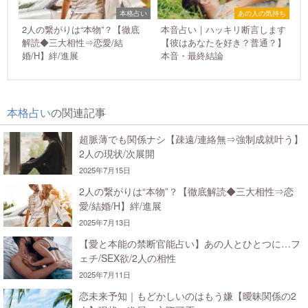
本格占い
あの人の気持ち
2人の繋がりは“本物”？【徹底
本音占い｜ハッキリ断言します
解読◆三大相性⇒恋愛/結
【彼はあなたを好き？普通？】
婚/H】絆/進展
本音・最終結論
本格占い
の関連記事
超脈薄でも関係ナシ【疎遠/連絡無⇒強制成就叶う】
2人の現状/次展開
2025年7月15日
2人の繋がりは“本物”？【徹底解読◆三大相性⇒恋
愛/結婚/H】絆/進展
2025年7月13日
【愛と本能の禁断官能占い】あの人とひとつに…フ
ェチ/SEX欲/2人の相性
2025年7月11日
恋未来予知｜もどかしいのはもう嫌【曖昧関係の2