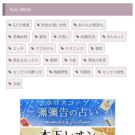
Key Word
2人の進展
性欲が強い女性
あの人の気持ち
見極め時
覚悟
片想い
結婚生活
Gスポット
エッチ
ラブホテル
テクニック
相性
求めるセックス
龍輝
Ｈ欲
男性の本音
セックスの断り方
既婚男性
可能性
セックス相性
主婦