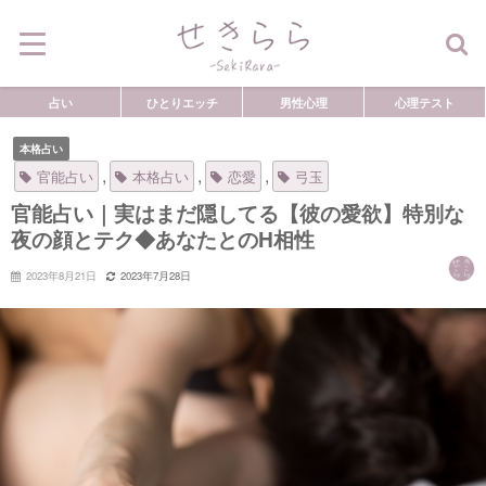
占い
ひとりエッチ
男性心理
心理テスト
本格占い
,
,
,
官能占い
本格占い
恋愛
弓玉
官能占い｜実はまだ隠してる【彼の愛欲】特別な
夜の顔とテク◆あなたとのH相性
2023年8月21日
2023年7月28日