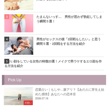
たまんないっす… 男性が思わず勃起してしま
う瞬間５選！
男性がセックスの後「2回戦もしたい」と思う
瞬間５選・2回戦をする方法を紹介
エロい顔をしている女性の特徴23選！メイクで男ウケするエロ顔を作
る方法を紹介
Pick Up
恋愛占い｜もしや…脈アリ？【あの人に芽生え始
めた感情】あなたへの恋本音
2026.07.16
片想い