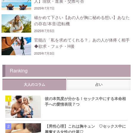
人】現状・進展・交際可否
2025年7月7日
確かめて下さい【あの人が胸に秘める想い】あなた
の存在/本音/恋転機
2025年7月5日
官能占「私を求めてくれる？」あの人が体疼く相手
◆欲求・フェチ・H後
2025年7月3日
Ranking
大人のコラム
占い
彼の本気度が分かる！セックス中にする本命相
手への愛情表現７つ
【男性心理】これは胸キュン ♡セックス中に
興奮する女性の仕草♡