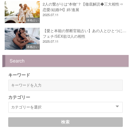
2人の繋がりは“本物”？【徹底解読◆三大相性⇒
恋愛/結婚/H】絆/進展
2025.07.11
本格占い
【愛と本能の禁断官能占い】あの人とひとつに…
フェチ/SEX欲/2人の相性
2025.07.11
本格占い
Search
キーワード
カテゴリー
検索