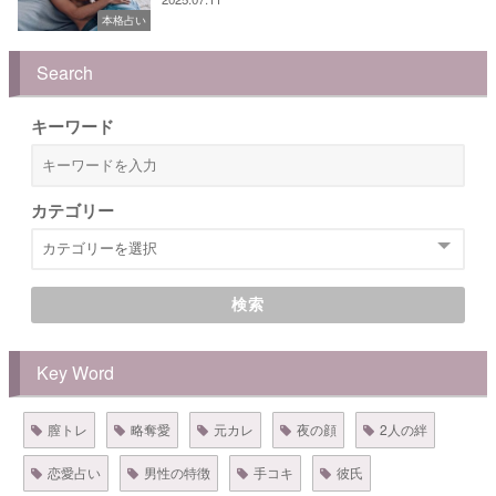
本格占い
Search
キーワード
カテゴリー
検索
Key Word
膣トレ
略奪愛
元カレ
夜の顔
2人の絆
恋愛占い
男性の特徴
手コキ
彼氏