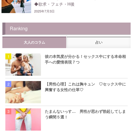
◆欲求・フェチ・H後
2025年7月3日
Ranking
大人のコラム
占い
彼の本気度が分かる！セックス中にする本命相
手への愛情表現７つ
【男性心理】これは胸キュン ♡セックス中に
興奮する女性の仕草♡
たまんないっす… 男性が思わず勃起してしま
う瞬間５選！