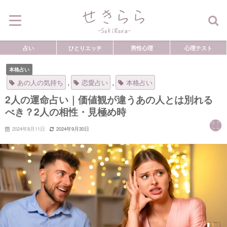
占い
ひとりエッチ
男性心理
心理テスト
本格占い
,
,
あの人の気持ち
恋愛占い
本格占い
2人の運命占い｜価値観が違うあの人とは別れる
べき？2人の相性・見極め時
2024年8月11日
2024年9月30日