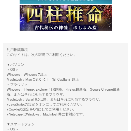
利用推奨環境
このサイトは、次の環境でご利用ください。
▼パソコン
＜OS＞
Windows：Windows 7以上
Macintosh：Mac OS X 10.11（El Capitan）以上
＜ブラウザ＞
Windows：Internet Explorer 11.0以降、Firefox最新版、Google Chrome最新
版、またはそれに相当するブラウザ。
Macintosh：Safari 9.0以降、またはそれに相当するブラウザ。
※JavaScriptの設定をオンにしてご利用ください。
※Cookieの設定をONにしてご利用ください。
※NetscapeはWindows、Macintosh共に非対応です。
▼スマートフォン
＜OS＞