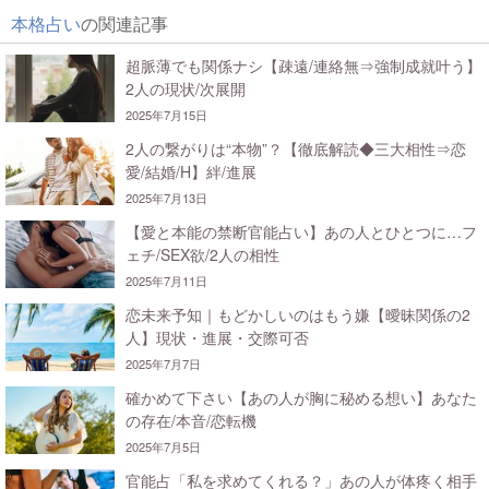
本格占い
の関連記事
超脈薄でも関係ナシ【疎遠/連絡無⇒強制成就叶う】
2人の現状/次展開
2025年7月15日
2人の繋がりは“本物”？【徹底解読◆三大相性⇒恋
愛/結婚/H】絆/進展
2025年7月13日
【愛と本能の禁断官能占い】あの人とひとつに…フ
ェチ/SEX欲/2人の相性
2025年7月11日
恋未来予知｜もどかしいのはもう嫌【曖昧関係の2
人】現状・進展・交際可否
2025年7月7日
確かめて下さい【あの人が胸に秘める想い】あなた
の存在/本音/恋転機
2025年7月5日
官能占「私を求めてくれる？」あの人が体疼く相手