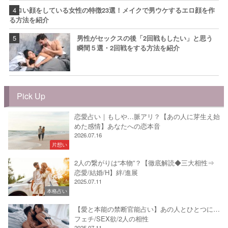
エロい顔をしている女性の特徴23選！メイクで男ウケするエロ顔を作
る方法を紹介
男性がセックスの後「2回戦もしたい」と思う
瞬間５選・2回戦をする方法を紹介
Pick Up
恋愛占い｜もしや…脈アリ？【あの人に芽生え始
めた感情】あなたへの恋本音
2026.07.16
片想い
2人の繋がりは“本物”？【徹底解読◆三大相性⇒
恋愛/結婚/H】絆/進展
2025.07.11
本格占い
【愛と本能の禁断官能占い】あの人とひとつに…
フェチ/SEX欲/2人の相性
2025.07.11