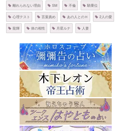
離れられない理由
SM
不倫
騎乗位
心理テスト
言葉責め
あの人とのＨ
2人の愛
龍輝
体の相性
月星ルナ
人妻