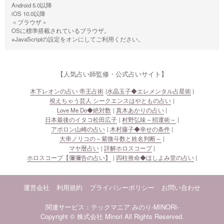
Android 5.0以降
iOS 10.0以降
＜ブラウザ＞
OSに標準搭載されているブラウザ。
※JavaScriptの設定をオンにしてご利用ください。
【人気占い師監修・公式占いサイト】
木下レオンの占い 帝王占術
水晶玉子◆エレメンタル占星術
視えちゃう芸人 シークエンスはやともの占い
Love Me Do◆絶対数
真木あかりの占い
日本最後のイタコ松田広子
村野弘味～招運術～
アポロン山崎の占い
木村藤子◆幸せの条件
大串ノリコの～紫微斗数と姓名判断～
マヤ暦占い
詳解ホロスコープ
ホロスコープ【彌彌告の占い】
四柱推命◆ほしよみ堂の占い
運営会社
利用規約
プライバシーポリシー
お問い合わせ
関連サービス：テックマニア
みのり-MINORI-
Copyright © 株式会社 Minori All Rights Reserved.