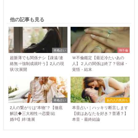
他の記事も見る
本格占い
W不倫
超脈薄でも関係ナシ【疎遠/連
Ｗ不倫鑑定【最近冷たいあの
絡無⇒強制成就叶う】2人の現
人】２人の関係は終了？宿縁・
状/次展開
覚悟・結末
本格占い
あの人の気持ち
2人の繋がりは“本物”？【徹底
本音占い｜ハッキリ断言します
解読◆三大相性⇒恋愛/結
【彼はあなたを好き？普通？】
婚/H】絆/進展
本音・最終結論