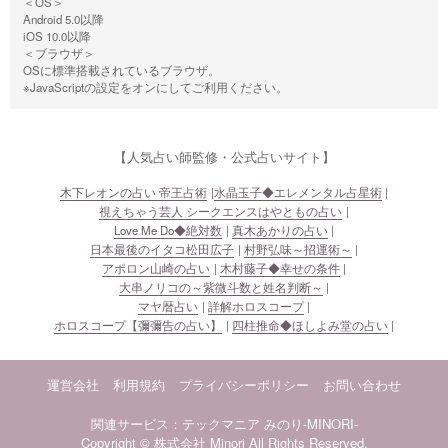
＜OS＞
Android 5.0以降
iOS 10.0以降
＜ブラウザ＞
OSに標準搭載されているブラウザ。
※JavaScriptの設定をオンにしてご利用ください。
【人気占い師監修・公式占いサイト】
木下レオンの占い 帝王占術
水晶玉子◆エレメンタル占星術
視えちゃう芸人 シークエンスはやともの占い
Love Me Do◆絶対数
真木あかりの占い
日本最後のイタコ松田広子
村野弘味～招運術～
アポロン山崎の占い
木村藤子◆幸せの条件
大串ノリコの～紫微斗数と姓名判断～
マヤ暦占い
詳解ホロスコープ
ホロスコープ【彌彌告の占い】
四柱推命◆ほしよみ堂の占い
運営会社
利用規約
プライバシーポリシー
お問い合わせ
関連サービス：テックマニア
みのり-MINORI-
Copyright © 株式会社 Minori All Rights Reserved.