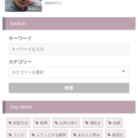
2025.07.11
本格占い
Search
キーワード
カテゴリー
検索
Key Word
対処方法
龍輝
お持ち帰り
潮吹き
結婚
フェチ
ムラッとする瞬間
あの人の望み
後背位