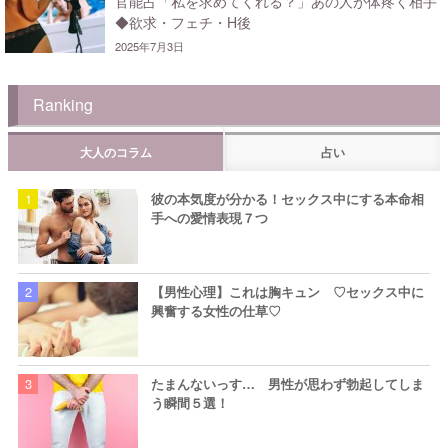
官能占「私を求めてくれる？」あの人が体疼く相手
◆欲求・フェチ・H後
2025年7月3日
Ranking
大人のコラム
占い
彼の本気度が分かる！セックス中にする本命相
手への愛情表現７つ
【男性心理】これは胸キュン ♡セックス中に
興奮する女性の仕草♡
たまんないっす… 男性が思わず勃起してしま
う瞬間５選！