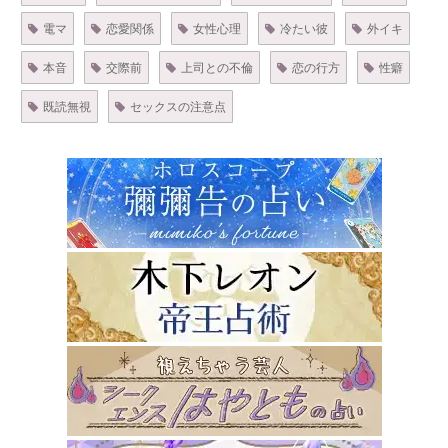
電マ
恋愛関係
女性心理
冷たい彼
外イキ
本音
交際前
上司との不倫
恋の行方
性癖
既読無視
セックスの注意点