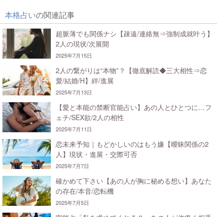
本格占い
の関連記事
超脈薄でも関係ナシ【疎遠/連絡無⇒強制成就叶う】
2人の現状/次展開
2025年7月15日
2人の繋がりは“本物”？【徹底解読◆三大相性⇒恋
愛/結婚/H】絆/進展
2025年7月13日
【愛と本能の禁断官能占い】あの人とひとつに…フ
ェチ/SEX欲/2人の相性
2025年7月11日
恋未来予知｜もどかしいのはもう嫌【曖昧関係の2
人】現状・進展・交際可否
2025年7月7日
確かめて下さい【あの人が胸に秘める想い】あなた
の存在/本音/恋転機
2025年7月5日