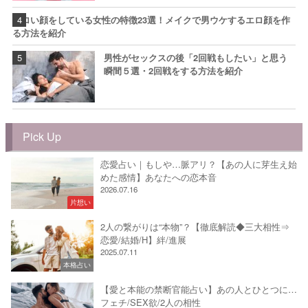
エロい顔をしている女性の特徴23選！メイクで男ウケするエロ顔を作
る方法を紹介
男性がセックスの後「2回戦もしたい」と思う
瞬間５選・2回戦をする方法を紹介
Pick Up
恋愛占い｜もしや…脈アリ？【あの人に芽生え始
めた感情】あなたへの恋本音
2026.07.16
片想い
2人の繋がりは“本物”？【徹底解読◆三大相性⇒
恋愛/結婚/H】絆/進展
2025.07.11
本格占い
【愛と本能の禁断官能占い】あの人とひとつに…
フェチ/SEX欲/2人の相性