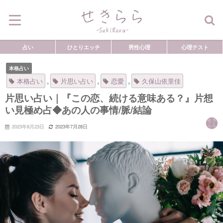
占い
ひとりエッチ
男性心理
心理テスト
本格占い
,
,
,
本格占い
片思い占い
恋愛
久保山依里佳
片思い占い｜『この恋、続ける意味ある？』片想
い見極め占◆あの人の事情/脈/結論
2023年8月23日
2023年7月28日