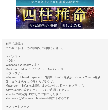
利用推奨環境
このサイトは、次の環境でご利用ください。
▼パソコン
＜OS＞
Windows：Windows 7以上
Macintosh：Mac OS X 10.11（El Capitan）以上
＜ブラウザ＞
Windows：Internet Explorer 11.0以降、Firefox最新版、Google Chrome最新
版、またはそれに相当するブラウザ。
Macintosh：Safari 9.0以降、またはそれに相当するブラウザ。
※JavaScriptの設定をオンにしてご利用ください。
※Cookieの設定をONにしてご利用ください。
※NetscapeはWindows、Macintosh共に非対応です。
▼スマートフォン