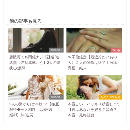
他の記事も見る
本格占い
W不倫
超脈薄でも関係ナシ【疎遠/連
Ｗ不倫鑑定【最近冷たいあの
絡無⇒強制成就叶う】2人の現
人】２人の関係は終了？宿縁・
状/次展開
覚悟・結末
本格占い
あの人の気持ち
2人の繋がりは“本物”？【徹底
本音占い｜ハッキリ断言します
解読◆三大相性⇒恋愛/結
【彼はあなたを好き？普通？】
婚/H】絆/進展
本音・最終結論