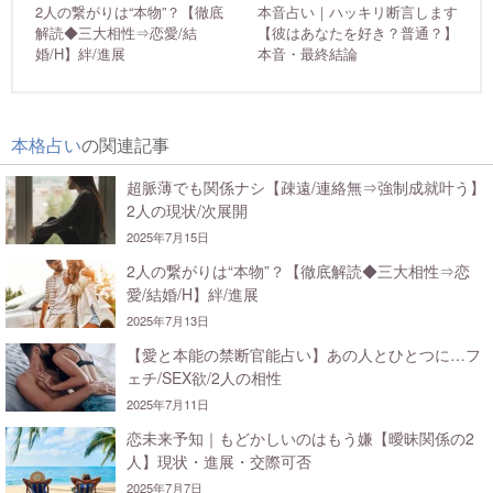
2人の繋がりは“本物”？【徹底
本音占い｜ハッキリ断言します
解読◆三大相性⇒恋愛/結
【彼はあなたを好き？普通？】
婚/H】絆/進展
本音・最終結論
本格占い
の関連記事
超脈薄でも関係ナシ【疎遠/連絡無⇒強制成就叶う】
2人の現状/次展開
2025年7月15日
2人の繋がりは“本物”？【徹底解読◆三大相性⇒恋
愛/結婚/H】絆/進展
2025年7月13日
【愛と本能の禁断官能占い】あの人とひとつに…フ
ェチ/SEX欲/2人の相性
2025年7月11日
恋未来予知｜もどかしいのはもう嫌【曖昧関係の2
人】現状・進展・交際可否
2025年7月7日