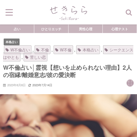
占い
ひとりエッチ
男性心理
心理テスト
本格占い
,
,
,
,
W不倫占い
不倫
W不倫
本格占い
シークエンス
,
はやとも
苦しい恋
W不倫占い│霊視【想いを止められない理由】2人
の宿縁/離婚意志/彼の愛決断
2023年8月8日
2023年7月14日