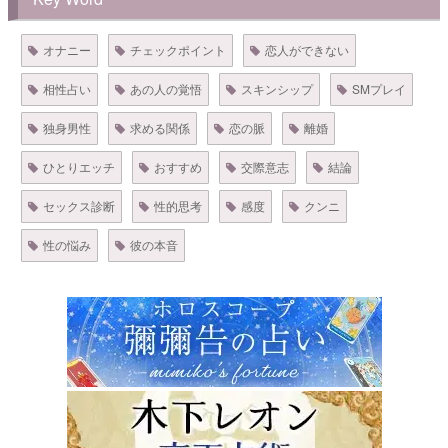
オナニー
チェックポイント
恋人ができない
相性占い
あの人の覚悟
スキンシップ
SMプレイ
独身男性
求める関係
恋の脈
離婚
ひとりエッチ
おすすめ
交際意志
結論
セックス診断
性的思考
感度
クンニ
性の悩み
彼の本音