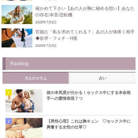
確かめて下さい【あの人が胸に秘める想い】あなた
の存在/本音/恋転機
2025年7月5日
官能占「私を求めてくれる？」あの人が体疼く相手
◆欲求・フェチ・H後
2025年7月3日
Ranking
大人のコラム
占い
彼の本気度が分かる！セックス中にする本命相
手への愛情表現７つ
【男性心理】これは胸キュン ♡セックス中に
興奮する女性の仕草♡