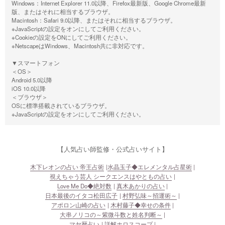
Windows：Internet Explorer 11.0以降、Firefox最新版、Google Chrome最新
版、またはそれに相当するブラウザ。
Macintosh：Safari 9.0以降、またはそれに相当するブラウザ。
※JavaScriptの設定をオンにしてご利用ください。
※Cookieの設定をONにしてご利用ください。
※NetscapeはWindows、Macintosh共に非対応です。
▼スマートフォン
＜OS＞
Android 5.0以降
iOS 10.0以降
＜ブラウザ＞
OSに標準搭載されているブラウザ。
※JavaScriptの設定をオンにしてご利用ください。
【人気占い師監修・公式占いサイト】
木下レオンの占い 帝王占術
水晶玉子◆エレメンタル占星術
視えちゃう芸人 シークエンスはやともの占い
Love Me Do◆絶対数
真木あかりの占い
日本最後のイタコ松田広子
村野弘味～招運術～
アポロン山崎の占い
木村藤子◆幸せの条件
大串ノリコの～紫微斗数と姓名判断～
マヤ暦占い
詳解ホロスコープ