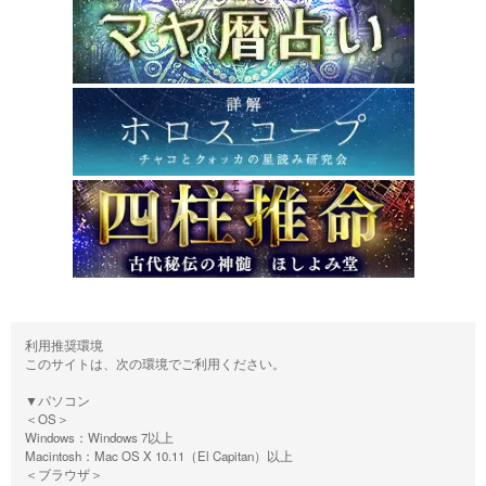
利用推奨環境
このサイトは、次の環境でご利用ください。
▼パソコン
＜OS＞
Windows：Windows 7以上
Macintosh：Mac OS X 10.11（El Capitan）以上
＜ブラウザ＞