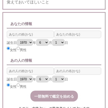
覚えておいてほしいこと
あなたの情報
誕生日
年
月
日
女性
男性
あの人の情報
誕生日
年
月
日
女性
男性