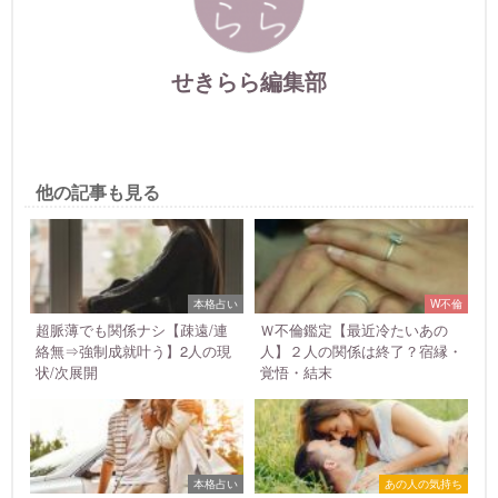
せきらら編集部
他の記事も見る
本格占い
W不倫
超脈薄でも関係ナシ【疎遠/連
Ｗ不倫鑑定【最近冷たいあの
絡無⇒強制成就叶う】2人の現
人】２人の関係は終了？宿縁・
状/次展開
覚悟・結末
本格占い
あの人の気持ち