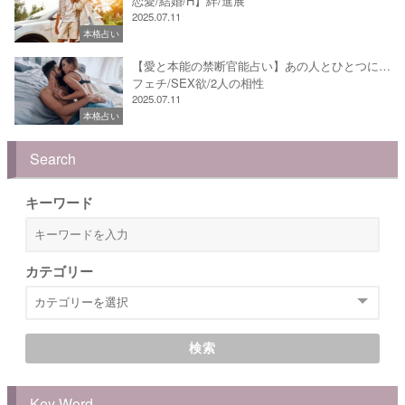
恋愛/結婚/H】絆/進展
2025.07.11
本格占い
【愛と本能の禁断官能占い】あの人とひとつに…
フェチ/SEX欲/2人の相性
2025.07.11
本格占い
Search
キーワード
カテゴリー
検索
Key Word