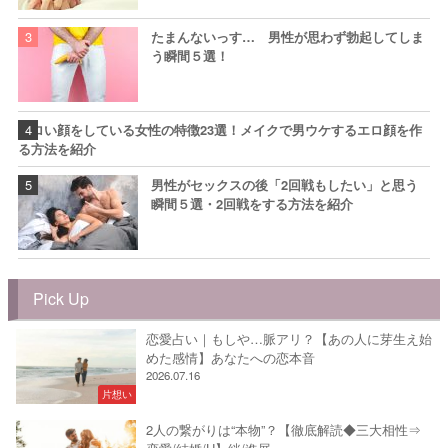
たまんないっす… 男性が思わず勃起してしま
う瞬間５選！
エロい顔をしている女性の特徴23選！メイクで男ウケするエロ顔を作
る方法を紹介
男性がセックスの後「2回戦もしたい」と思う
瞬間５選・2回戦をする方法を紹介
Pick Up
恋愛占い｜もしや…脈アリ？【あの人に芽生え始
めた感情】あなたへの恋本音
2026.07.16
片想い
2人の繋がりは“本物”？【徹底解読◆三大相性⇒