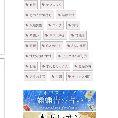
Ｈ欲
テクニック
あの人の気持ち
結婚生活
既婚男性
エッチ
覚悟
片想い
ラブホテル
可能性
龍輝
Gスポット
2人の進展
性欲が強い女性
セックスの断り方
相性
求めるセックス
見極め時
男性の本音
主婦
セックス相性