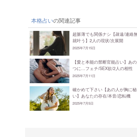
本格占い
の関連記事
超脈薄でも関係ナシ【疎遠/連絡
就叶う】2人の現状/次展開
2025年7月15日
【愛と本能の禁断官能占い】あの
つに…フェチ/SEX欲/2人の相性
2025年7月11日
確かめて下さい【あの人が胸に秘
い】あなたの存在/本音/恋転機
2025年7月5日