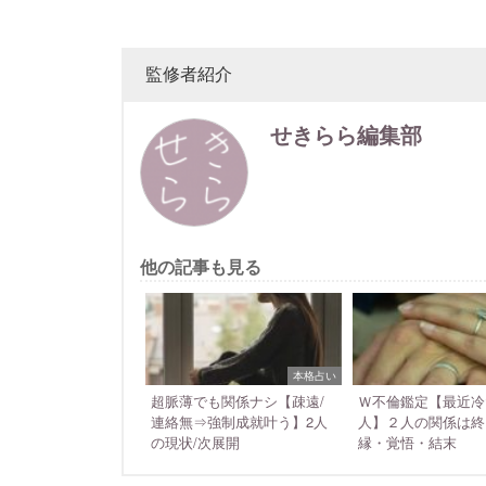
監修者紹介
せきらら編集部
他の記事も見る
本格占い
超脈薄でも関係ナシ【疎遠/
Ｗ不倫鑑定【最近冷
連絡無⇒強制成就叶う】2人
人】２人の関係は終
の現状/次展開
縁・覚悟・結末