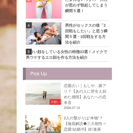
が思わず勃起してしまう
瞬間５選！
男性がセックスの後「2
回戦もしたい」と思う瞬
間５選・2回戦をする方
法を紹介
エロい顔をしている女性の特徴23選！メイクで
男ウケするエロ顔を作る方法を紹介
Pick Up
恋愛占い｜もしや…脈ア
リ？【あの人に芽生え始
めた感情】あなたへの恋
本音
片想い
2026.07.16
2人の繋がりは“本物”？
【徹底解読◆三大相性⇒
恋愛/結婚/H】絆/進展