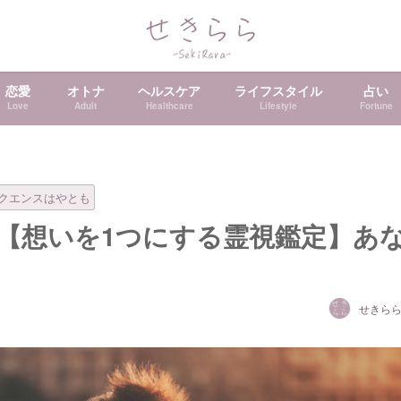
恋愛
オトナ
ヘルスケア
ライフスタイル
占い
Love
Adult
Healthcare
Lifestyle
Fortune
クエンスはやとも
【想いを1つにする霊視鑑定】あ
せきら