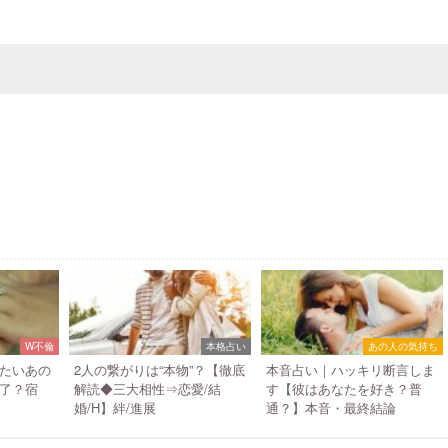
W不倫
本格占い
あの人の気持ち
たいあの
2人の繋がりは“本物”？【徹底
本音占い｜ハッキリ断言しま
了？宿
解読◆三大相性⇒恋愛/結
す【彼はあなたを好き？普
婚/H】絆/進展
通？】本音・最終結論