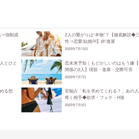
無⇒強制成
2人の繋がりは“本物”？【徹底解読◆
性⇒恋愛/結婚/H】絆/進展
2025年7月13日
人とひと
恋未来予知｜もどかしいのはもう嫌【
関係の2人】現状・進展・交際可否
2025年7月7日
める想
官能占「私を求めてくれる？」あの人
疼く相手◆欲求・フェチ・H後
2025年7月3日