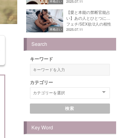
2025.07.11
本格占い
【愛と本能の禁断官能占
い】あの人とひとつに…
フェチ/SEX欲/2人の相性
2025.07.11
本格占い
Search
キーワード
カテゴリー
検索
Key Word