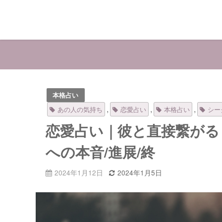
本格占い
,
,
,
あの人の気持ち
恋愛占い
本格占い
シー
恋愛占い｜彼と直接繋がる
への本音/進展/終
2024年1月12日
2024年1月5日