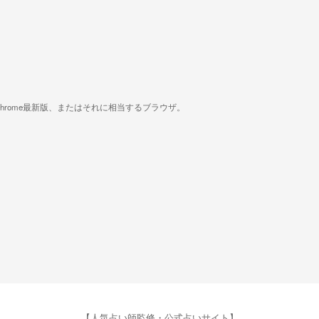
版、Google Chrome最新版、またはそれに相当するブラウザ。
【人気占い師監修・公式占いサイト】