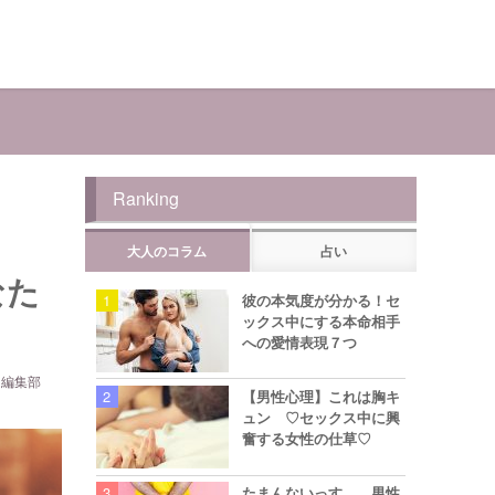
Ranking
大人のコラム
占い
なた
彼の本気度が分かる！セ
ックス中にする本命相手
への愛情表現７つ
ら編集部
【男性心理】これは胸キ
ュン ♡セックス中に興
奮する女性の仕草♡
たまんないっす… 男性