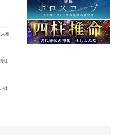
三大相
曖昧
が体