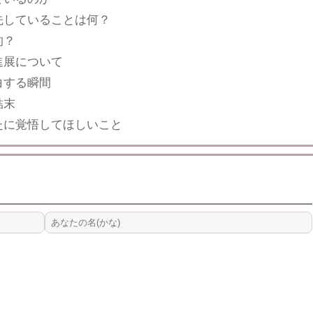
先していることは何？
的？
進展について
白する瞬間
結末
たに覚悟してほしいこと