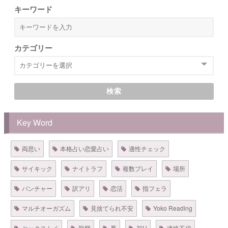
キーワード
カテゴリー
検索
Key Word
両思い
本格占い恋愛占い
適性チェック
サイキック
ナイトラフ
複数プレイ
場所
パンチャー
訳アリ
恋活
指フェラ
マルチオーガズム
見捨てられ不安
Yoko Reading
セックストイ
龍輝
夏
初H
連絡不信