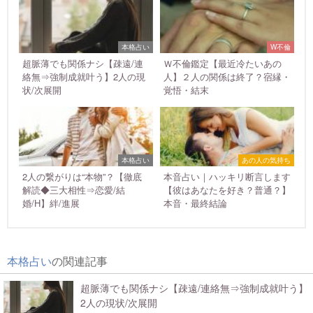
本格占い
W不倫
超脈薄でも関係ナシ【疎遠/連
Ｗ不倫鑑定【最近冷たいあの
絡無⇒強制成就叶う】2人の現
人】２人の関係は終了？宿縁・
状/次展開
覚悟・結末
本格占い
あの人の気持ち
2人の繋がりは“本物”？【徹底
本音占い｜ハッキリ断言します
解読◆三大相性⇒恋愛/結
【彼はあなたを好き？普通？】
婚/H】絆/進展
本音・最終結論
本格占い
の関連記事
超脈薄でも関係ナシ【疎遠/連絡無⇒強制成就叶う】
2人の現状/次展開