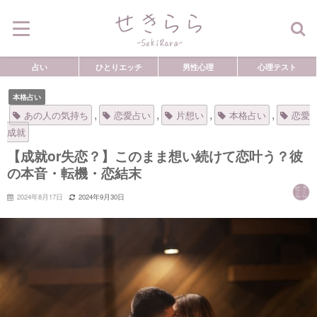
占い
ひとりエッチ
男性心理
心理テスト
本格占い
,
,
,
,
あの人の気持ち
恋愛占い
片想い
本格占い
恋愛
成就
【成就or失恋？】このまま想い続けて恋叶う？彼
の本音・転機・恋結末
2024年8月17日
2024年9月30日