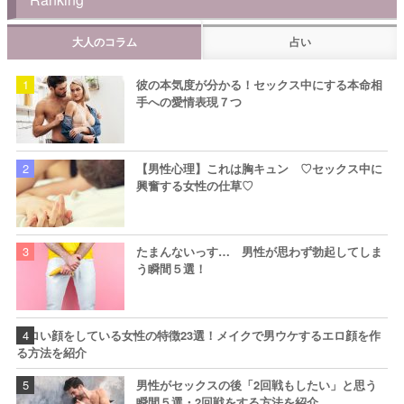
大人のコラム
占い
彼の本気度が分かる！セックス中にする本命相
手への愛情表現７つ
【男性心理】これは胸キュン ♡セックス中に
興奮する女性の仕草♡
たまんないっす… 男性が思わず勃起してしま
う瞬間５選！
エロい顔をしている女性の特徴23選！メイクで男ウケするエロ顔を作
る方法を紹介
男性がセックスの後「2回戦もしたい」と思う
瞬間５選・2回戦をする方法を紹介