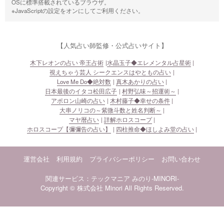
OSに標準搭載されているブラウザ。
※JavaScriptの設定をオンにしてご利用ください。
【人気占い師監修・公式占いサイト】
木下レオンの占い 帝王占術
水晶玉子◆エレメンタル占星術
視えちゃう芸人 シークエンスはやともの占い
Love Me Do◆絶対数
真木あかりの占い
日本最後のイタコ松田広子
村野弘味～招運術～
アポロン山崎の占い
木村藤子◆幸せの条件
大串ノリコの～紫微斗数と姓名判断～
マヤ暦占い
詳解ホロスコープ
ホロスコープ【彌彌告の占い】
四柱推命◆ほしよみ堂の占い
運営会社
利用規約
プライバシーポリシー
お問い合わせ
関連サービス：テックマニア
みのり-MINORI-
Copyright © 株式会社 Minori All Rights Reserved.