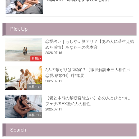
Pick Up
恋愛占い｜もしや…脈アリ？【あの人に芽生え始
めた感情】あなたへの恋本音
2026.07.16
片想い
2人の繋がりは“本物”？【徹底解読◆三大相性⇒
恋愛/結婚/H】絆/進展
2025.07.11
本格占い
【愛と本能の禁断官能占い】あの人とひとつに…
フェチ/SEX欲/2人の相性
2025.07.11
本格占い
Search