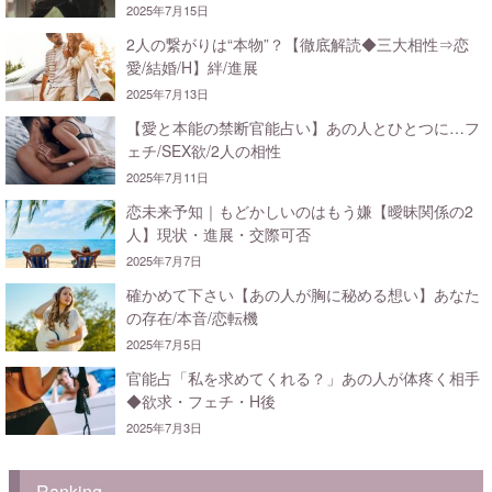
2025年7月15日
2人の繋がりは“本物”？【徹底解読◆三大相性⇒恋
愛/結婚/H】絆/進展
2025年7月13日
【愛と本能の禁断官能占い】あの人とひとつに…フ
ェチ/SEX欲/2人の相性
2025年7月11日
恋未来予知｜もどかしいのはもう嫌【曖昧関係の2
人】現状・進展・交際可否
2025年7月7日
確かめて下さい【あの人が胸に秘める想い】あなた
の存在/本音/恋転機
2025年7月5日
官能占「私を求めてくれる？」あの人が体疼く相手
◆欲求・フェチ・H後
2025年7月3日
Ranking