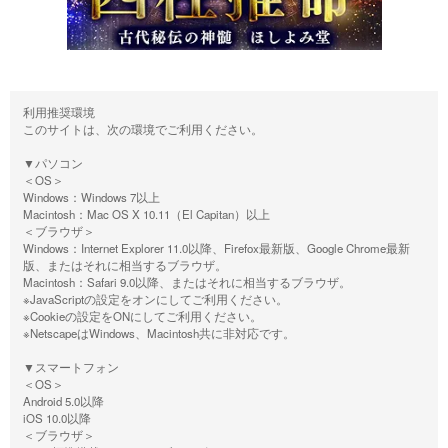
利用推奨環境
このサイトは、次の環境でご利用ください。
▼パソコン
＜OS＞
Windows：Windows 7以上
Macintosh：Mac OS X 10.11（El Capitan）以上
＜ブラウザ＞
Windows：Internet Explorer 11.0以降、Firefox最新版、Google Chrome最新
版、またはそれに相当するブラウザ。
Macintosh：Safari 9.0以降、またはそれに相当するブラウザ。
※JavaScriptの設定をオンにしてご利用ください。
※Cookieの設定をONにしてご利用ください。
※NetscapeはWindows、Macintosh共に非対応です。
▼スマートフォン
＜OS＞
Android 5.0以降
iOS 10.0以降
＜ブラウザ＞