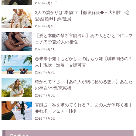
2025年7月15日
2人の繋がりは“本物”？【徹底解読◆三大相性⇒恋
愛/結婚/H】絆/進展
2025年7月13日
【愛と本能の禁断官能占い】あの人とひとつに…フ
ェチ/SEX欲/2人の相性
2025年7月11日
恋未来予知｜もどかしいのはもう嫌【曖昧関係の2
人】現状・進展・交際可否
2025年7月7日
確かめて下さい【あの人が胸に秘める想い】あなた
の存在/本音/恋転機
2025年7月5日
官能占「私を求めてくれる？」あの人が体疼く相手
◆欲求・フェチ・H後
2025年7月3日
Ranking