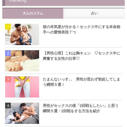
大人のコラム
占い
彼の本気度が分かる！セックス中にする本命相
手への愛情表現７つ
【男性心理】これは胸キュン ♡セックス中に
興奮する女性の仕草♡
たまんないっす… 男性が思わず勃起してしま
う瞬間５選！
男性がセックスの後「2回戦もしたい」と思う
瞬間５選・2回戦をする方法を紹介