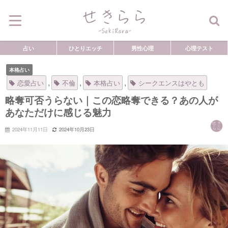
占い
ひとりエッチ
男性心理
心理テスト
本格占い
,
,
,
恋愛占い
不倫
本格占い
シークエンスはやとも
略奪可否うらない｜この恋略奪できる？あの人が
あなただけに感じる魅力
2024年11月11日
2024年10月23日