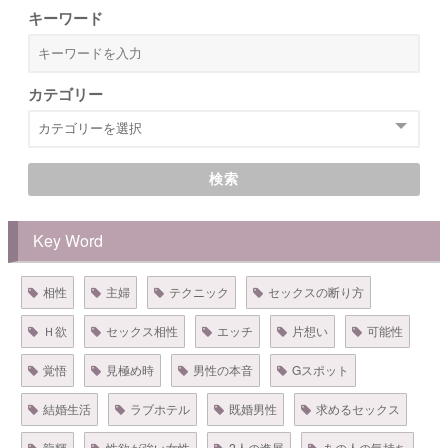
キーワード
カテゴリー
検索
Key Word
相性
主婦
テクニック
セックスの断り方
Ｈ欲
セックス相性
エッチ
片想い
可能性
覚悟
見極め時
男性の本音
Gスポット
結婚生活
ラブホテル
既婚男性
求めるセックス
龍輝
性欲が強い女性
2人の進展
あの人の気持ち