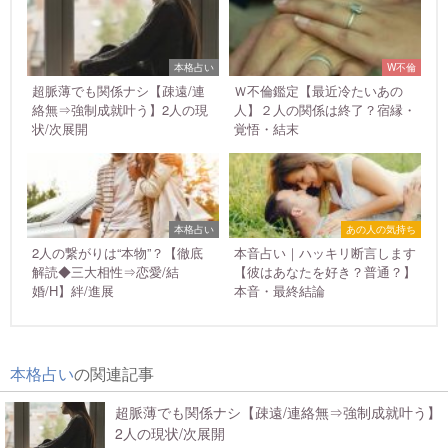
本格占い
W不倫
超脈薄でも関係ナシ【疎遠/連
Ｗ不倫鑑定【最近冷たいあの
絡無⇒強制成就叶う】2人の現
人】２人の関係は終了？宿縁・
状/次展開
覚悟・結末
本格占い
あの人の気持ち
2人の繋がりは“本物”？【徹底
本音占い｜ハッキリ断言します
解読◆三大相性⇒恋愛/結
【彼はあなたを好き？普通？】
婚/H】絆/進展
本音・最終結論
本格占い
の関連記事
超脈薄でも関係ナシ【疎遠/連絡無⇒強制成就叶う】
2人の現状/次展開