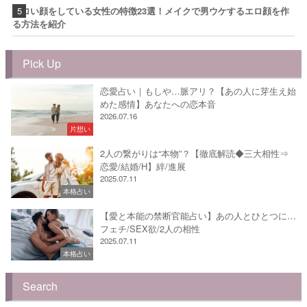
エロい顔をしている女性の特徴23選！メイクで男ウケするエロ顔を作
る方法を紹介
Pick Up
恋愛占い｜もしや…脈アリ？【あの人に芽生え始
めた感情】あなたへの恋本音
2026.07.16
片想い
2人の繋がりは“本物”？【徹底解読◆三大相性⇒
恋愛/結婚/H】絆/進展
2025.07.11
本格占い
【愛と本能の禁断官能占い】あの人とひとつに…
フェチ/SEX欲/2人の相性
2025.07.11
本格占い
Search