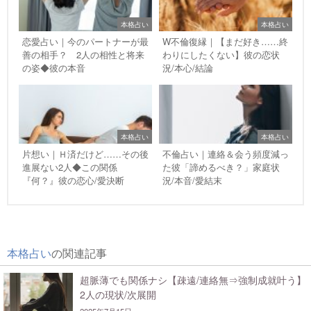
本格占い
本格占い
恋愛占い｜今のパートナーが最
W不倫復縁｜【まだ好き……終
善の相手？ 2人の相性と将来
わりにしたくない】彼の恋状
の姿◆彼の本音
況/本心/結論
本格占い
本格占い
片想い｜Ｈ済だけど……その後
不倫占い｜連絡＆会う頻度減っ
進展ない2人◆この関係
た彼「諦めるべき？」家庭状
『何？』彼の恋心/愛決断
況/本音/愛結末
本格占い
の関連記事
超脈薄でも関係ナシ【疎遠/連絡無⇒強制成就叶う】
2人の現状/次展開
2025年7月15日