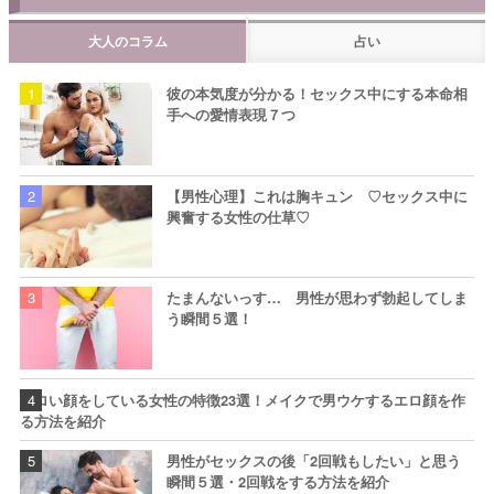
大人のコラム
占い
彼の本気度が分かる！セックス中にする本命相
手への愛情表現７つ
【男性心理】これは胸キュン ♡セックス中に
興奮する女性の仕草♡
たまんないっす… 男性が思わず勃起してしま
う瞬間５選！
エロい顔をしている女性の特徴23選！メイクで男ウケするエロ顔を作
る方法を紹介
男性がセックスの後「2回戦もしたい」と思う
瞬間５選・2回戦をする方法を紹介