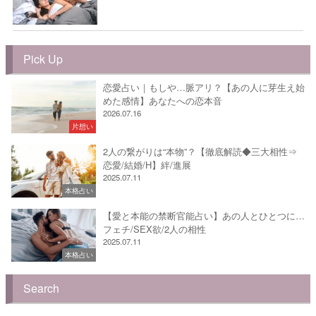
Pick Up
恋愛占い｜もしや…脈アリ？【あの人に芽生え始
めた感情】あなたへの恋本音
2026.07.16
片想い
2人の繋がりは“本物”？【徹底解読◆三大相性⇒
恋愛/結婚/H】絆/進展
2025.07.11
本格占い
【愛と本能の禁断官能占い】あの人とひとつに…
フェチ/SEX欲/2人の相性
2025.07.11
本格占い
Search