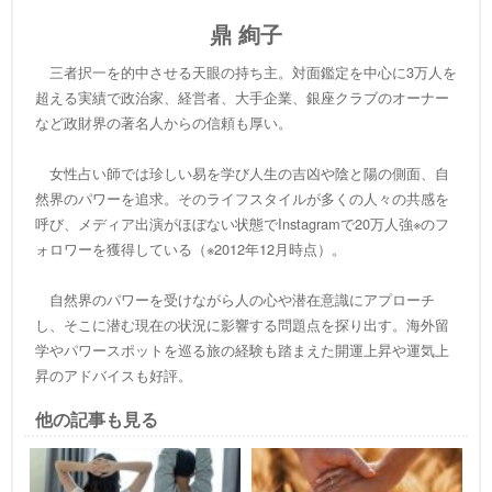
鼎 絢子
三者択一を的中させる天眼の持ち主。対面鑑定を中心に3万人を
超える実績で政治家、経営者、大手企業、銀座クラブのオーナー
など政財界の著名人からの信頼も厚い。
女性占い師では珍しい易を学び人生の吉凶や陰と陽の側面、自
然界のパワーを追求。そのライフスタイルが多くの人々の共感を
呼び、メディア出演がほぼない状態でInstagramで20万人強※のフ
ォロワーを獲得している（※2012年12月時点）。
自然界のパワーを受けながら人の心や潜在意識にアプローチ
し、そこに潜む現在の状況に影響する問題点を探り出す。海外留
学やパワースポットを巡る旅の経験も踏まえた開運上昇や運気上
昇のアドバイスも好評。
他の記事も見る