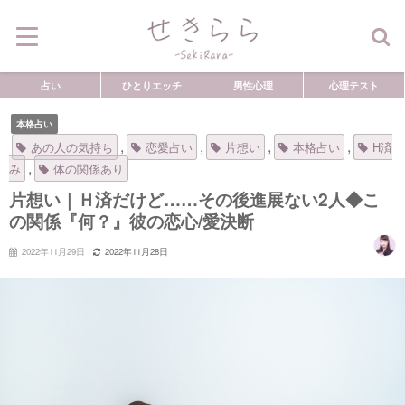
占い
ひとりエッチ
男性心理
心理テスト
本格占い
,
,
,
,
あの人の気持ち
恋愛占い
片想い
本格占い
H済
,
み
体の関係あり
片想い｜Ｈ済だけど……その後進展ない2人◆こ
の関係『何？』彼の恋心/愛決断
2022年11月29日
2022年11月28日