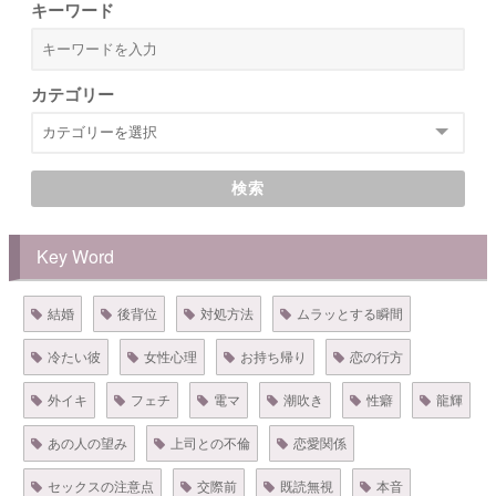
キーワード
カテゴリー
検索
Key Word
結婚
後背位
対処方法
ムラッとする瞬間
冷たい彼
女性心理
お持ち帰り
恋の行方
外イキ
フェチ
電マ
潮吹き
性癖
龍輝
あの人の望み
上司との不倫
恋愛関係
セックスの注意点
交際前
既読無視
本音