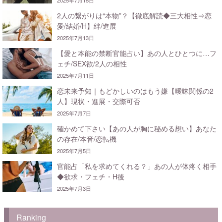
2人の繋がりは“本物”？【徹底解読◆三大相性⇒恋
愛/結婚/H】絆/進展
2025年7月13日
【愛と本能の禁断官能占い】あの人とひとつに…フ
ェチ/SEX欲/2人の相性
2025年7月11日
恋未来予知｜もどかしいのはもう嫌【曖昧関係の2
人】現状・進展・交際可否
2025年7月7日
確かめて下さい【あの人が胸に秘める想い】あなた
の存在/本音/恋転機
2025年7月5日
官能占「私を求めてくれる？」あの人が体疼く相手
◆欲求・フェチ・H後
2025年7月3日
Ranking