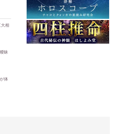
三大相
曖昧
が体