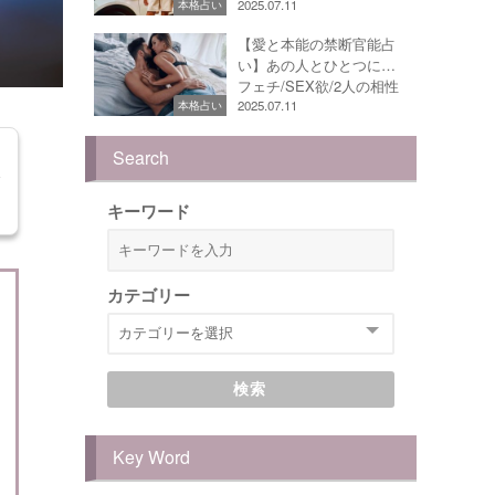
2025.07.11
本格占い
【愛と本能の禁断官能占
い】あの人とひとつに…
フェチ/SEX欲/2人の相性
2025.07.11
本格占い
Search
キーワード
カテゴリー
検索
Key Word