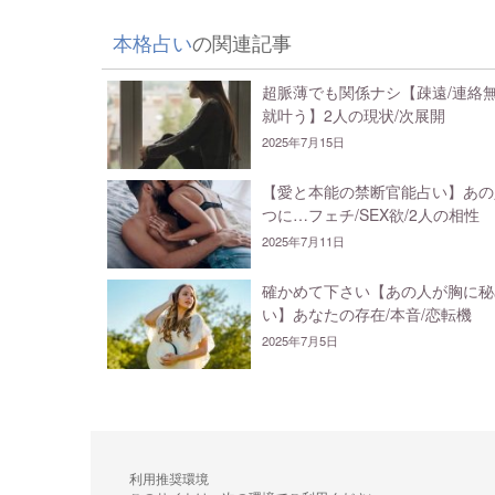
本格占い
の関連記事
超脈薄でも関係ナシ【疎遠/連絡
就叶う】2人の現状/次展開
2025年7月15日
【愛と本能の禁断官能占い】あの
つに…フェチ/SEX欲/2人の相性
2025年7月11日
確かめて下さい【あの人が胸に秘
い】あなたの存在/本音/恋転機
2025年7月5日
利用推奨環境