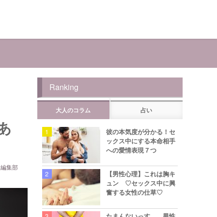
Ranking
大人のコラム
占い
あ
彼の本気度が分かる！セ
ックス中にする本命相手
への愛情表現７つ
ら編集部
【男性心理】これは胸キ
ュン ♡セックス中に興
奮する女性の仕草♡
たまんないっす… 男性