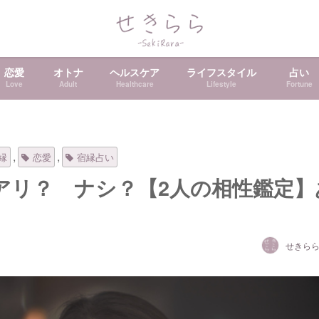
恋愛
オトナ
ヘルスケア
ライフスタイル
占い
Love
Adult
Healthcare
Lifestyle
Fortune
,
,
縁
恋愛
宿縁占い
アリ？ ナシ？【2人の相性鑑定】
せきら