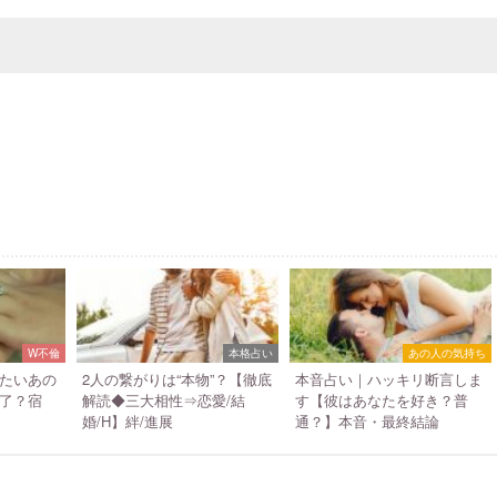
W不倫
本格占い
あの人の気持ち
たいあの
2人の繋がりは“本物”？【徹底
本音占い｜ハッキリ断言しま
了？宿
解読◆三大相性⇒恋愛/結
す【彼はあなたを好き？普
婚/H】絆/進展
通？】本音・最終結論