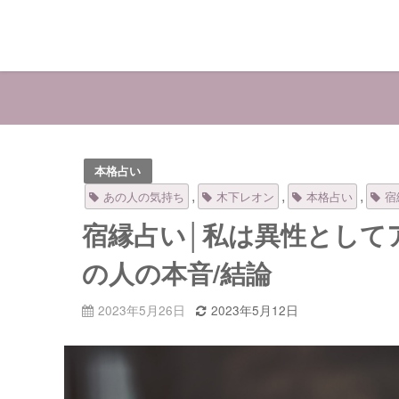
本格占い
,
,
,
あの人の気持ち
木下レオン
本格占い
宿
宿縁占い│私は異性として
の人の本音/結論
2023年5月26日
2023年5月12日