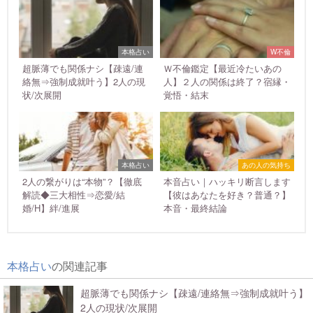
本格占い
W不倫
超脈薄でも関係ナシ【疎遠/連
Ｗ不倫鑑定【最近冷たいあの
絡無⇒強制成就叶う】2人の現
人】２人の関係は終了？宿縁・
状/次展開
覚悟・結末
本格占い
あの人の気持ち
2人の繋がりは“本物”？【徹底
本音占い｜ハッキリ断言します
解読◆三大相性⇒恋愛/結
【彼はあなたを好き？普通？】
婚/H】絆/進展
本音・最終結論
本格占い
の関連記事
超脈薄でも関係ナシ【疎遠/連絡無⇒強制成就叶う】
2人の現状/次展開