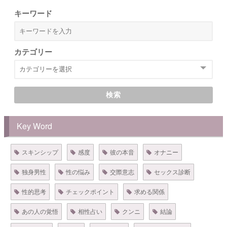
キーワード
カテゴリー
検索
Key Word
スキンシップ
感度
彼の本音
オナニー
独身男性
性の悩み
交際意志
セックス診断
性的思考
チェックポイント
求める関係
あの人の覚悟
相性占い
クンニ
結論