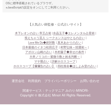
OSに標準搭載されているブラウザ。
※JavaScriptの設定をオンにしてご利用ください。
【人気占い師監修・公式占いサイト】
木下レオンの占い 帝王占術
水晶玉子◆エレメンタル占星術
視えちゃう芸人 シークエンスはやともの占い
Love Me Do◆絶対数
真木あかりの占い
日本最後のイタコ松田広子
村野弘味～招運術～
アポロン山崎の占い
木村藤子◆幸せの条件
大串ノリコの～紫微斗数と姓名判断～
マヤ暦占い
詳解ホロスコープ
ホロスコープ【彌彌告の占い】
四柱推命◆ほしよみ堂の占い
運営会社
利用規約
プライバシーポリシー
お問い合わせ
関連サービス：テックマニア
みのり-MINORI-
Copyright © 株式会社 Minori All Rights Reserved.