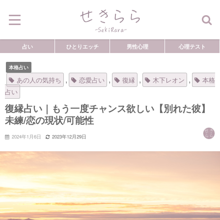
占い
ひとりエッチ
男性心理
心理テスト
本格占い
,
,
,
,
あの人の気持ち
恋愛占い
復縁
木下レオン
本格
占い
復縁占い｜もう一度チャンス欲しい【別れた彼】
未練/恋の現状/可能性
2024年1月6日
2023年12月29日