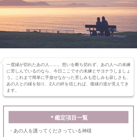
一度縁が切れたあの人……。想いを断ち切れず、あの人への未練
に苦しんでいるのなら、今日ここでその未練とサヨナラしましょ
う。これまで簡単に手放せなかった苦しみも悲しみも寂しさも、
あの人との縁を知り、2人の絆を信じれば、復縁の道が見えてき
ます。
＊鑑定項目一覧
・あの人を護ってくださっている神様