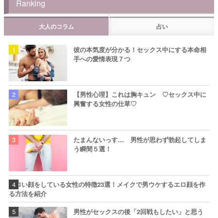
Ranking
大人のコラム
占い
彼の本気度が分かる！セックス中にする本命相
手への愛情表現７つ
【男性心理】これは胸キュン ♡セックス中に
興奮する女性の仕草♡
たまんないっす… 男性が思わず勃起してしま
う瞬間５選！
エロい顔をしている女性の特徴23選！メイクで男ウケするエロ顔を作
る方法を紹介
男性がセックスの後「2回戦もしたい」と思う