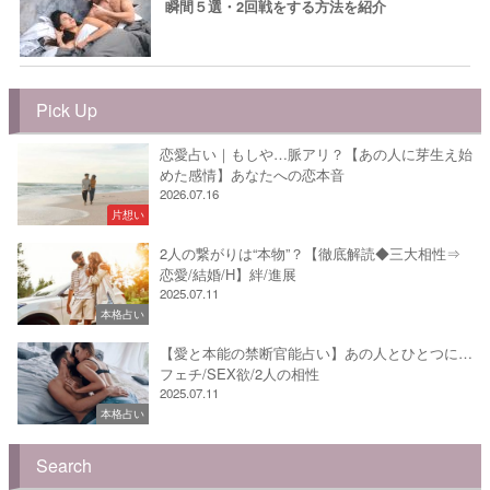
瞬間５選・2回戦をする方法を紹介
Pick Up
恋愛占い｜もしや…脈アリ？【あの人に芽生え始
めた感情】あなたへの恋本音
2026.07.16
片想い
2人の繋がりは“本物”？【徹底解読◆三大相性⇒
恋愛/結婚/H】絆/進展
2025.07.11
本格占い
【愛と本能の禁断官能占い】あの人とひとつに…
フェチ/SEX欲/2人の相性
2025.07.11
本格占い
Search