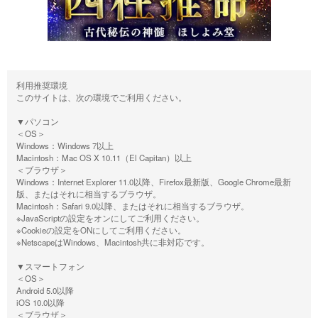
利用推奨環境
このサイトは、次の環境でご利用ください。
▼パソコン
＜OS＞
Windows：Windows 7以上
Macintosh：Mac OS X 10.11（El Capitan）以上
＜ブラウザ＞
Windows：Internet Explorer 11.0以降、Firefox最新版、Google Chrome最新
版、またはそれに相当するブラウザ。
Macintosh：Safari 9.0以降、またはそれに相当するブラウザ。
※JavaScriptの設定をオンにしてご利用ください。
※Cookieの設定をONにしてご利用ください。
※NetscapeはWindows、Macintosh共に非対応です。
▼スマートフォン
＜OS＞
Android 5.0以降
iOS 10.0以降
＜ブラウザ＞