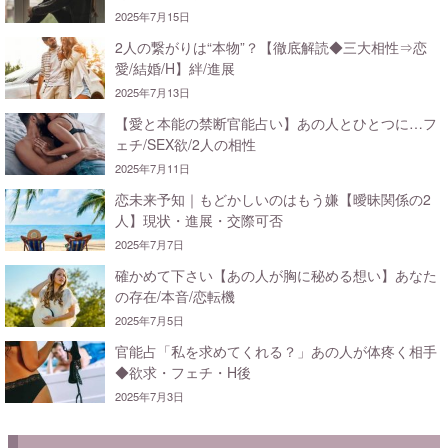
2025年7月15日
2人の繋がりは“本物”？【徹底解読◆三大相性⇒恋
愛/結婚/H】絆/進展
2025年7月13日
【愛と本能の禁断官能占い】あの人とひとつに…フ
ェチ/SEX欲/2人の相性
2025年7月11日
恋未来予知｜もどかしいのはもう嫌【曖昧関係の2
人】現状・進展・交際可否
2025年7月7日
確かめて下さい【あの人が胸に秘める想い】あなた
の存在/本音/恋転機
2025年7月5日
官能占「私を求めてくれる？」あの人が体疼く相手
◆欲求・フェチ・H後
2025年7月3日