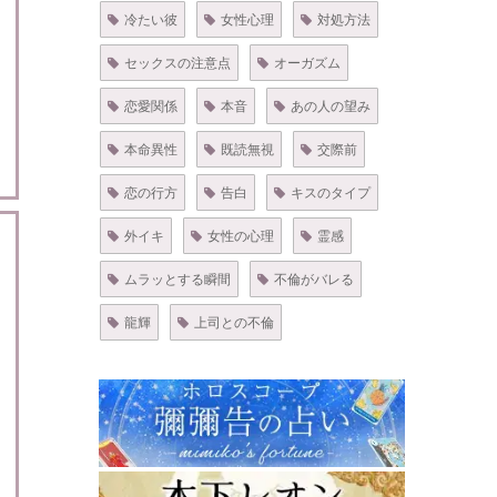
冷たい彼
女性心理
対処方法
セックスの注意点
オーガズム
恋愛関係
本音
あの人の望み
本命異性
既読無視
交際前
恋の行方
告白
キスのタイプ
外イキ
女性の心理
霊感
ムラッとする瞬間
不倫がバレる
龍輝
上司との不倫