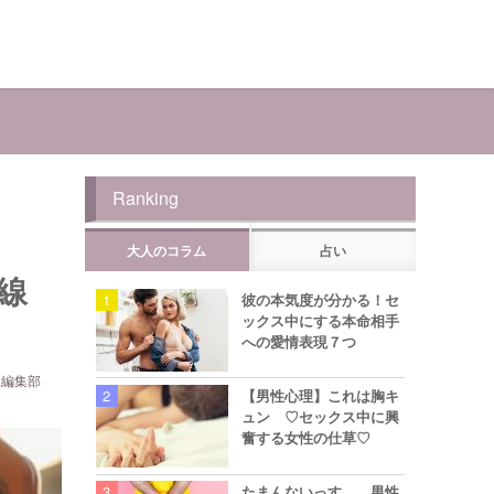
Ranking
大人のコラム
占い
線
彼の本気度が分かる！セ
ックス中にする本命相手
への愛情表現７つ
ら編集部
【男性心理】これは胸キ
ュン ♡セックス中に興
奮する女性の仕草♡
たまんないっす… 男性