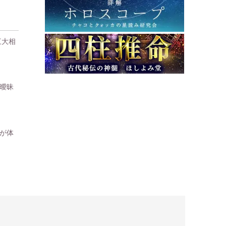
三大相
曖昧
が体