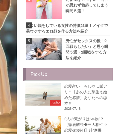
が思わず勃起してしまう
瞬間５選！
エロい顔をしている女性の特徴23選！メイクで
男ウケするエロ顔を作る方法を紹介
男性がセックスの後「2
回戦もしたい」と思う瞬
間５選・2回戦をする方
法を紹介
Pick Up
恋愛占い｜もしや…脈ア
リ？【あの人に芽生え始
めた感情】あなたへの恋
本音
片想い
2026.07.16
2人の繋がりは“本物”？
【徹底解読◆三大相性⇒
恋愛/結婚/H】絆/進展