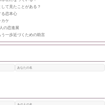
として見たことがある？
する恋本心
ッカケ
人の恋進展
もう一歩近づくための助言