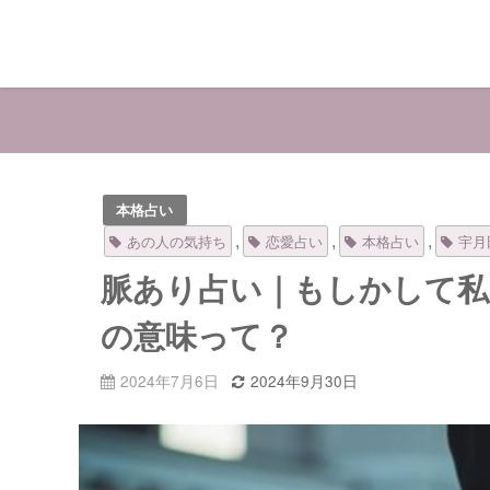
本格占い
,
,
,
あの人の気持ち
恋愛占い
本格占い
宇月
脈あり占い｜もしかして私
の意味って？
2024年7月6日
2024年9月30日