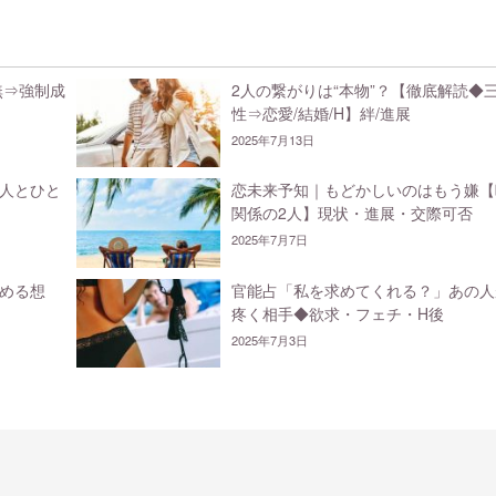
無⇒強制成
2人の繋がりは“本物”？【徹底解読◆
性⇒恋愛/結婚/H】絆/進展
2025年7月13日
人とひと
恋未来予知｜もどかしいのはもう嫌【
関係の2人】現状・進展・交際可否
2025年7月7日
める想
官能占「私を求めてくれる？」あの人
疼く相手◆欲求・フェチ・H後
2025年7月3日