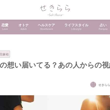
恋愛
オトナ
ヘルスケア
ライフスタイル
占い
Love
Adult
Healthcare
Lifestyle
Fortune
田麻裕
の想い届いてる？あの人からの視
せきら