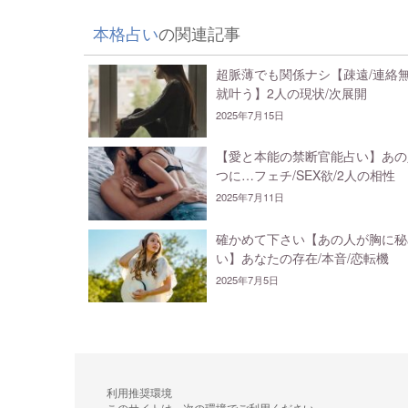
本格占い
の関連記事
超脈薄でも関係ナシ【疎遠/連絡
就叶う】2人の現状/次展開
2025年7月15日
【愛と本能の禁断官能占い】あの
つに…フェチ/SEX欲/2人の相性
2025年7月11日
確かめて下さい【あの人が胸に秘
い】あなたの存在/本音/恋転機
2025年7月5日
利用推奨環境