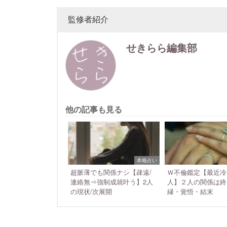
監修者紹介
せきらら編集部
他の記事も見る
本格占い
超脈薄でも関係ナシ【疎遠/
Ｗ不倫鑑定【最近冷
連絡無⇒強制成就叶う】2人
人】２人の関係は終
の現状/次展開
縁・覚悟・結末