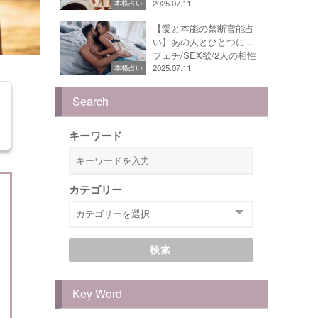
2025.07.11
本格占い
【愛と本能の禁断官能占
い】あの人とひとつに…
フェチ/SEX欲/2人の相性
2025.07.11
本格占い
Search
キーワード
カテゴリー
検索
Key Word