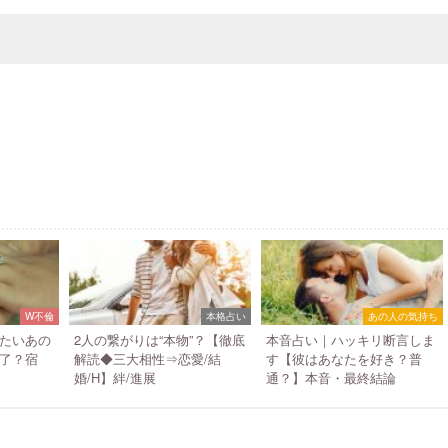
W不倫
本格占い
あの人の気持ち
たいあの
2人の繋がりは“本物”？【徹底
本音占い｜ハッキリ断言しま
了？宿
解読◆三大相性⇒恋愛/結
す【彼はあなたを好き？普
婚/H】絆/進展
通？】本音・最終結論