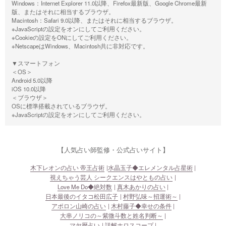
Windows：Internet Explorer 11.0以降、Firefox最新版、Google Chrome最新
版、またはそれに相当するブラウザ。
Macintosh：Safari 9.0以降、またはそれに相当するブラウザ。
※JavaScriptの設定をオンにしてご利用ください。
※Cookieの設定をONにしてご利用ください。
※NetscapeはWindows、Macintosh共に非対応です。
▼スマートフォン
＜OS＞
Android 5.0以降
iOS 10.0以降
＜ブラウザ＞
OSに標準搭載されているブラウザ。
※JavaScriptの設定をオンにしてご利用ください。
【人気占い師監修・公式占いサイト】
木下レオンの占い 帝王占術
水晶玉子◆エレメンタル占星術
視えちゃう芸人 シークエンスはやともの占い
Love Me Do◆絶対数
真木あかりの占い
日本最後のイタコ松田広子
村野弘味～招運術～
アポロン山崎の占い
木村藤子◆幸せの条件
大串ノリコの～紫微斗数と姓名判断～
マヤ暦占い
詳解ホロスコープ