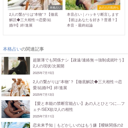
本格占い
あの人の気持ち
2人の繋がりは“本物”？【徹底
本音占い｜ハッキリ断言します
解読◆三大相性⇒恋愛/結
【彼はあなたを好き？普通？】
婚/H】絆/進展
本音・最終結論
本格占い
の関連記事
超脈薄でも関係ナシ【疎遠/連絡無⇒強制成就叶う】
2人の現状/次展開
2025年7月15日
2人の繋がりは“本物”？【徹底解読◆三大相性⇒恋
愛/結婚/H】絆/進展
2025年7月13日
【愛と本能の禁断官能占い】あの人とひとつに…フ
ェチ/SEX欲/2人の相性
2025年7月11日
恋未来予知｜もどかしいのはもう嫌【曖昧関係の2