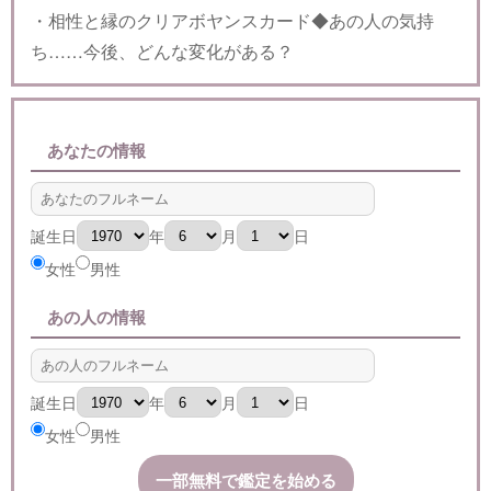
・相性と縁のクリアボヤンスカード◆あの人の気持
ち……今後、どんな変化がある？
あなたの情報
誕生日
年
月
日
女性
男性
あの人の情報
誕生日
年
月
日
女性
男性