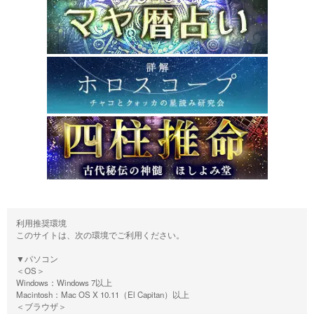
利用推奨環境
このサイトは、次の環境でご利用ください。
▼パソコン
＜OS＞
Windows：Windows 7以上
Macintosh：Mac OS X 10.11（El Capitan）以上
＜ブラウザ＞