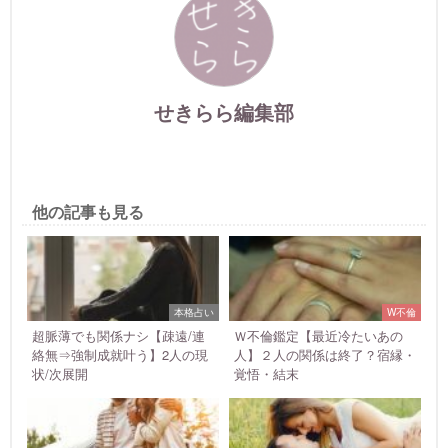
せきらら編集部
他の記事も見る
本格占い
W不倫
超脈薄でも関係ナシ【疎遠/連
Ｗ不倫鑑定【最近冷たいあの
絡無⇒強制成就叶う】2人の現
人】２人の関係は終了？宿縁・
状/次展開
覚悟・結末