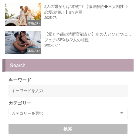
2人の繋がりは“本物”？【徹底解読◆三大相性⇒
恋愛/結婚/H】絆/進展
2025.07.11
本格占い
【愛と本能の禁断官能占い】あの人とひとつに…
フェチ/SEX欲/2人の相性
2025.07.11
本格占い
Search
キーワード
カテゴリー
検索