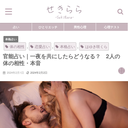
占い
ひとりエッチ
男性心理
心理テスト
本格占い
,
,
,
体の相性
恋愛占い
本格占い
はゆき咲くら
官能占い｜一夜を共にしたらどうなる？ 2人の
体の相性・本音
2024年2月1日
2024年2月2日