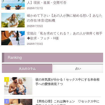
人】現状・進展・交際可否
2025年7月7日
確かめて下さい【あの人が胸に秘める想い】あなた
の存在/本音/恋転機
2025年7月5日
官能占「私を求めてくれる？」あの人が体疼く相手
◆欲求・フェチ・H後
2025年7月3日
Ranking
大人のコラム
占い
彼の本気度が分かる！セックス中にする本命相
手への愛情表現７つ
【男性心理】これは胸キュン ♡セックス中に