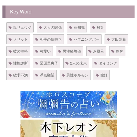
Key Word
鏡リュウジ
大人の関係
豆知識
対策
メリット
相手の気持ち
ハプニングバー
太田梨花
彼の性格
可愛い
男性経験値
お風呂
略奪
性格診断
栗原里央子
2人の未来
タイミング
欲求不満
浮気願望
男性ホルモン
龍輝