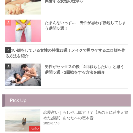
興奮する女性の仕草♡
たまんないっす… 男性が思わず勃起してしま
う瞬間５選！
エロい顔をしている女性の特徴23選！メイクで男ウケするエロ顔を作
る方法を紹介
男性がセックスの後「2回戦もしたい」と思う
瞬間５選・2回戦をする方法を紹介
Pick Up
恋愛占い｜もしや…脈アリ？【あの人に芽生え始
めた感情】あなたへの恋本音
2026.07.16
片想い