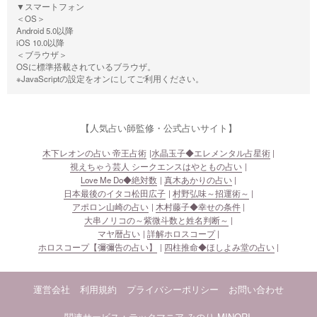
▼スマートフォン
＜OS＞
Android 5.0以降
iOS 10.0以降
＜ブラウザ＞
OSに標準搭載されているブラウザ。
※JavaScriptの設定をオンにしてご利用ください。
【人気占い師監修・公式占いサイト】
木下レオンの占い 帝王占術
水晶玉子◆エレメンタル占星術
視えちゃう芸人 シークエンスはやともの占い
Love Me Do◆絶対数
真木あかりの占い
日本最後のイタコ松田広子
村野弘味～招運術～
アポロン山崎の占い
木村藤子◆幸せの条件
大串ノリコの～紫微斗数と姓名判断～
マヤ暦占い
詳解ホロスコープ
ホロスコープ【彌彌告の占い】
四柱推命◆ほしよみ堂の占い
運営会社
利用規約
プライバシーポリシー
お問い合わせ
関連サービス：テックマニア
みのり-MINORI-