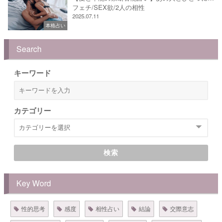
フェチ/SEX欲/2人の相性
2025.07.11
本格占い
Search
キーワード
カテゴリー
検索
Key Word
性的思考
感度
相性占い
結論
交際意志