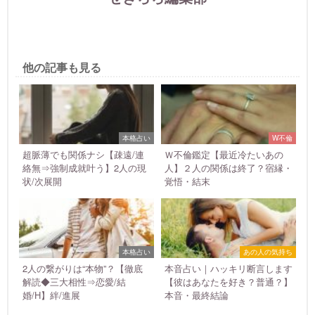
他の記事も見る
本格占い
W不倫
超脈薄でも関係ナシ【疎遠/連
Ｗ不倫鑑定【最近冷たいあの
絡無⇒強制成就叶う】2人の現
人】２人の関係は終了？宿縁・
状/次展開
覚悟・結末
本格占い
あの人の気持ち
2人の繋がりは“本物”？【徹底
本音占い｜ハッキリ断言します
解読◆三大相性⇒恋愛/結
【彼はあなたを好き？普通？】
婚/H】絆/進展
本音・最終結論