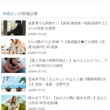
本格占い
の関連記事
超脈薄でも関係ナシ【疎遠/連絡無⇒強制成就叶う】
2人の現状/次展開
2025年7月15日
2人の繋がりは“本物”？【徹底解読◆三大相性⇒恋
愛/結婚/H】絆/進展
2025年7月13日
【愛と本能の禁断官能占い】あの人とひとつに…フ
ェチ/SEX欲/2人の相性
2025年7月11日
恋未来予知｜もどかしいのはもう嫌【曖昧関係の2
人】現状・進展・交際可否
2025年7月7日
確かめて下さい【あの人が胸に秘める想い】あなた
の存在/本音/恋転機
2025年7月5日