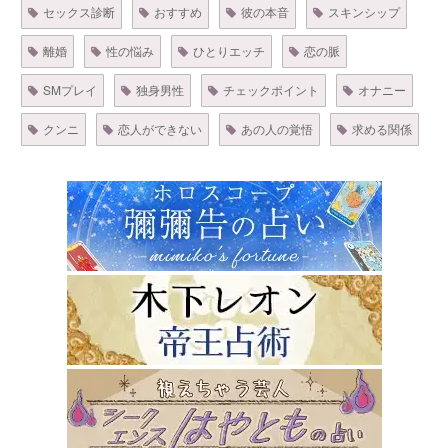
セックス診断
おすすめ
彼の本音
スキンシップ
離婚
性の悩み
ひとりエッチ
恋の脈
SMプレイ
独身男性
チェックポイント
オナニー
クンニ
恋人ができない
あの人の覚悟
求める関係