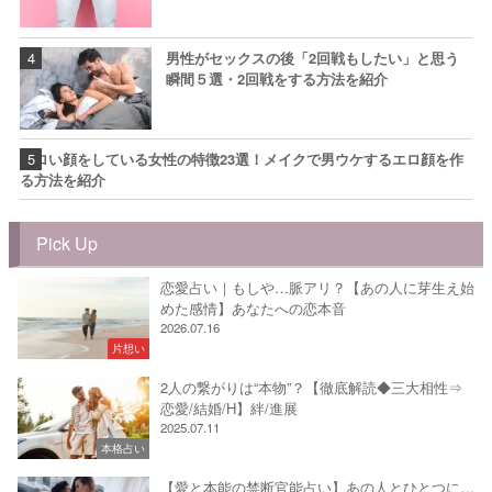
男性がセックスの後「2回戦もしたい」と思う
瞬間５選・2回戦をする方法を紹介
エロい顔をしている女性の特徴23選！メイクで男ウケするエロ顔を作
る方法を紹介
Pick Up
恋愛占い｜もしや…脈アリ？【あの人に芽生え始
めた感情】あなたへの恋本音
2026.07.16
片想い
2人の繋がりは“本物”？【徹底解読◆三大相性⇒
恋愛/結婚/H】絆/進展
2025.07.11
本格占い
【愛と本能の禁断官能占い】あの人とひとつに…