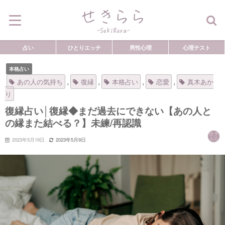
占い
ひとりエッチ
男性心理
心理テスト
本格占い
,
,
,
,
あの人の気持ち
復縁
本格占い
恋愛
真木あか
り
復縁占い│復縁◆まだ過去にできない【あの人と
の縁また結べる？】未練/再認識
2023年5月19日
2023年5月9日