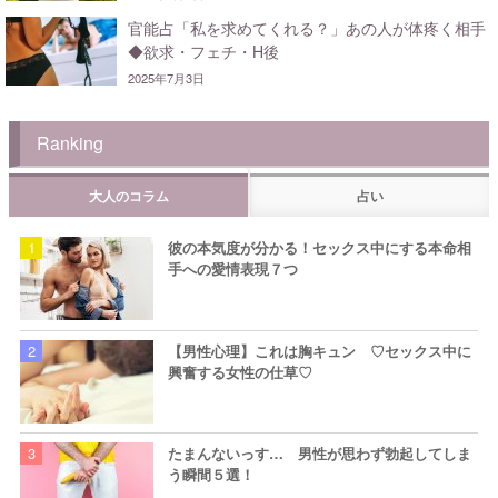
官能占「私を求めてくれる？」あの人が体疼く相手
◆欲求・フェチ・H後
2025年7月3日
Ranking
大人のコラム
占い
彼の本気度が分かる！セックス中にする本命相
手への愛情表現７つ
【男性心理】これは胸キュン ♡セックス中に
興奮する女性の仕草♡
たまんないっす… 男性が思わず勃起してしま
う瞬間５選！