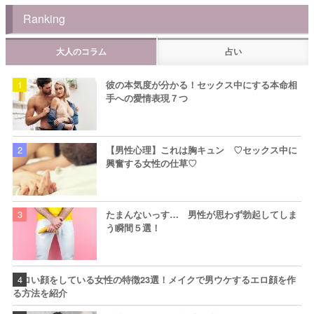
Ranking
大人のコラム
占い
彼の本気度が分かる！セックス中にする本命相
手への愛情表現７つ
【男性心理】これは胸キュン ♡セックス中に
興奮する女性の仕草♡
たまんないっす… 男性が思わず勃起してしま
う瞬間５選！
エロい顔をしている女性の特徴23選！メイクで男ウケするエロ顔を作
る方法を紹介