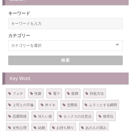
キーワード
カテゴリー
検索
Key Word
フェチ
性癖
電マ
龍輝
対処方法
上司との不倫
外イキ
交際前
ムラッとする瞬間
恋愛関係
冷たい彼
セックスの注意点
後背位
女性心理
結婚
お持ち帰り
あの人の望み