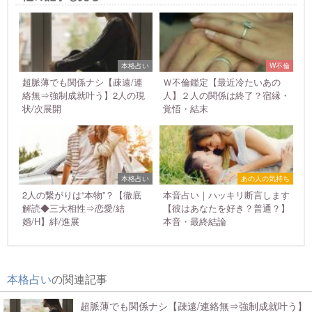
本格占い
W不倫
超脈薄でも関係ナシ【疎遠/連
Ｗ不倫鑑定【最近冷たいあの
絡無⇒強制成就叶う】2人の現
人】２人の関係は終了？宿縁・
状/次展開
覚悟・結末
本格占い
あの人の気持ち
2人の繋がりは“本物”？【徹底
本音占い｜ハッキリ断言します
解読◆三大相性⇒恋愛/結
【彼はあなたを好き？普通？】
婚/H】絆/進展
本音・最終結論
本格占い
の関連記事
超脈薄でも関係ナシ【疎遠/連絡無⇒強制成就叶う】