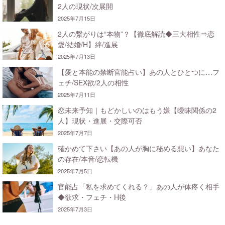
2人の現状/次展開
2025年7月15日
2人の繋がりは“本物”？【徹底解読◆三大相性⇒恋
愛/結婚/H】絆/進展
2025年7月13日
【愛と本能の禁断官能占い】あの人とひとつに…フ
ェチ/SEX欲/2人の相性
2025年7月11日
恋未来予知｜もどかしいのはもう嫌【曖昧関係の2
人】現状・進展・交際可否
2025年7月7日
確かめて下さい【あの人が胸に秘める想い】あなた
の存在/本音/恋転機
2025年7月5日
官能占「私を求めてくれる？」あの人が体疼く相手
◆欲求・フェチ・H後
2025年7月3日