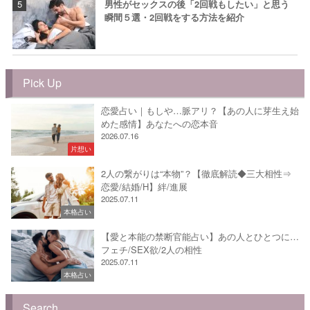
男性がセックスの後「2回戦もしたい」と思う
瞬間５選・2回戦をする方法を紹介
Pick Up
恋愛占い｜もしや…脈アリ？【あの人に芽生え始
めた感情】あなたへの恋本音
2026.07.16
片想い
2人の繋がりは“本物”？【徹底解読◆三大相性⇒
恋愛/結婚/H】絆/進展
2025.07.11
本格占い
【愛と本能の禁断官能占い】あの人とひとつに…
フェチ/SEX欲/2人の相性
2025.07.11
本格占い
Search