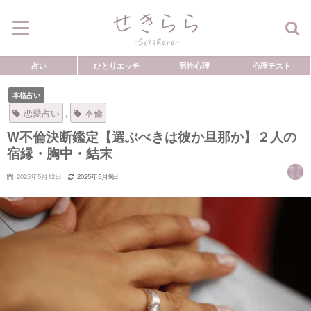
占い
ひとりエッチ
男性心理
心理テスト
本格占い
,
恋愛占い
不倫
W不倫決断鑑定【選ぶべきは彼か旦那か】２人の
宿縁・胸中・結末
2025年5月12日
2025年5月9日