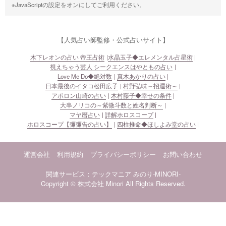
※JavaScriptの設定をオンにしてご利用ください。
【人気占い師監修・公式占いサイト】
木下レオンの占い 帝王占術
水晶玉子◆エレメンタル占星術
視えちゃう芸人 シークエンスはやともの占い
Love Me Do◆絶対数
真木あかりの占い
日本最後のイタコ松田広子
村野弘味～招運術～
アポロン山崎の占い
木村藤子◆幸せの条件
大串ノリコの～紫微斗数と姓名判断～
マヤ暦占い
詳解ホロスコープ
ホロスコープ【彌彌告の占い】
四柱推命◆ほしよみ堂の占い
運営会社
利用規約
プライバシーポリシー
お問い合わせ
関連サービス：テックマニア
みのり-MINORI-
Copyright © 株式会社 Minori All Rights Reserved.