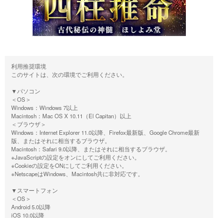
利用推奨環境
このサイトは、次の環境でご利用ください。
▼パソコン
＜OS＞
Windows：Windows 7以上
Macintosh：Mac OS X 10.11（El Capitan）以上
＜ブラウザ＞
Windows：Internet Explorer 11.0以降、Firefox最新版、Google Chrome最新
版、またはそれに相当するブラウザ。
Macintosh：Safari 9.0以降、またはそれに相当するブラウザ。
※JavaScriptの設定をオンにしてご利用ください。
※Cookieの設定をONにしてご利用ください。
※NetscapeはWindows、Macintosh共に非対応です。
▼スマートフォン
＜OS＞
Android 5.0以降
iOS 10.0以降