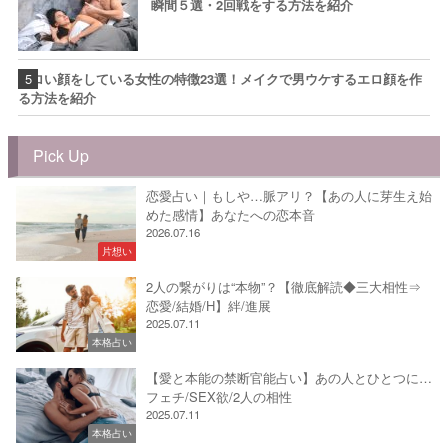
瞬間５選・2回戦をする方法を紹介
エロい顔をしている女性の特徴23選！メイクで男ウケするエロ顔を作
る方法を紹介
Pick Up
恋愛占い｜もしや…脈アリ？【あの人に芽生え始
めた感情】あなたへの恋本音
2026.07.16
片想い
2人の繋がりは“本物”？【徹底解読◆三大相性⇒
恋愛/結婚/H】絆/進展
2025.07.11
本格占い
【愛と本能の禁断官能占い】あの人とひとつに…
フェチ/SEX欲/2人の相性
2025.07.11
本格占い