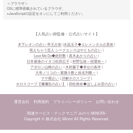
＜ブラウザ＞
OSに標準搭載されているブラウザ。
※JavaScriptの設定をオンにしてご利用ください。
【人気占い師監修・公式占いサイト】
木下レオンの占い 帝王占術
水晶玉子◆エレメンタル占星術
視えちゃう芸人 シークエンスはやともの占い
Love Me Do◆絶対数
真木あかりの占い
日本最後のイタコ松田広子
村野弘味～招運術～
アポロン山崎の占い
木村藤子◆幸せの条件
大串ノリコの～紫微斗数と姓名判断～
マヤ暦占い
詳解ホロスコープ
ホロスコープ【彌彌告の占い】
四柱推命◆ほしよみ堂の占い
運営会社
利用規約
プライバシーポリシー
お問い合わせ
関連サービス：テックマニア
みのり-MINORI-
Copyright © 株式会社 Minori All Rights Reserved.