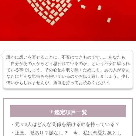
誰かに想いを寄せることに、不安はつきものです…。あなたも
「自分があの人からどう思われているのか」という不安に駆られ
ている事でしょう。その心配を取り除くためにも、あの人が今あ
なたにどんな気持ちを抱いているのかお伝え致しましょう。少し
怖いかもしれませんが、勇気を持ってお読みください。
＊鑑定項目一覧
・元々2人はどんな関係を築ける絆を持っている？
・正直、脈あり？脈なし？ 今、私は恋愛対象とし