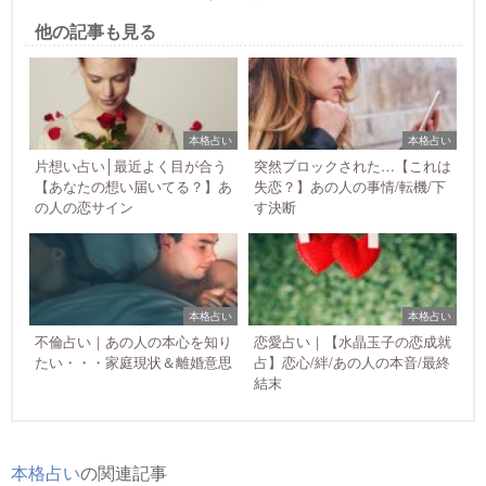
他の記事も見る
本格占い
本格占い
片想い占い│最近よく目が合う
突然ブロックされた…【これは
【あなたの想い届いてる？】あ
失恋？】あの人の事情/転機/下
の人の恋サイン
す決断
本格占い
本格占い
不倫占い｜あの人の本心を知り
恋愛占い｜【水晶玉子の恋成就
たい・・・家庭現状＆離婚意思
占】恋心/絆/あの人の本音/最終
結末
本格占い
の関連記事