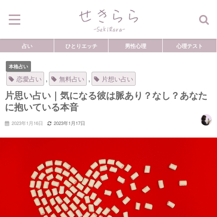
占い
ひとりエッチ
男性心理
心理テスト
本格占い
,
,
恋愛占い
無料占い
片想い占い
片思い占い｜気になる彼は脈あり？なし？あなた
に抱いている本音
2023年1月16日
2023年1月17日