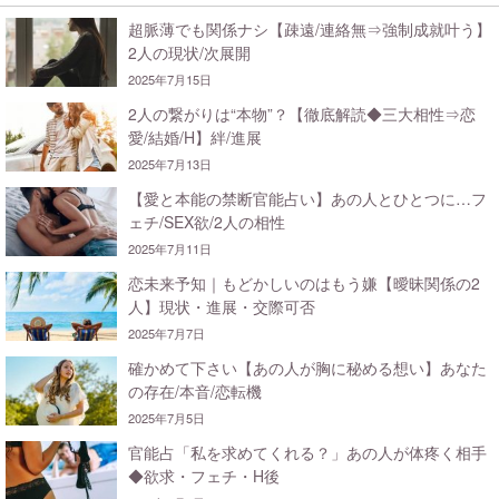
超脈薄でも関係ナシ【疎遠/連絡無⇒強制成就叶う】
2人の現状/次展開
2025年7月15日
2人の繋がりは“本物”？【徹底解読◆三大相性⇒恋
愛/結婚/H】絆/進展
2025年7月13日
【愛と本能の禁断官能占い】あの人とひとつに…フ
ェチ/SEX欲/2人の相性
2025年7月11日
恋未来予知｜もどかしいのはもう嫌【曖昧関係の2
人】現状・進展・交際可否
2025年7月7日
確かめて下さい【あの人が胸に秘める想い】あなた
の存在/本音/恋転機
2025年7月5日
官能占「私を求めてくれる？」あの人が体疼く相手
◆欲求・フェチ・H後