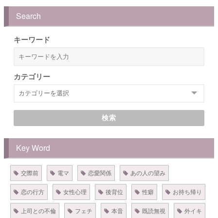
Search
キーワード
カテゴリー
検索
Key Word
交際前
電マ
恋愛関係
あの人の望み
恋の行方
女性心理
後背位
性癖
お持ち帰り
上司との不倫
フェチ
本音
既読無視
外イキ