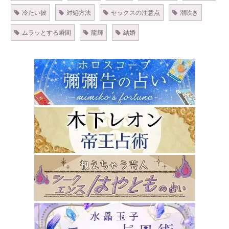
冷たい彼
対処方法
セックスの注意点
潮吹き
ムラッとする瞬間
龍輝
結婚