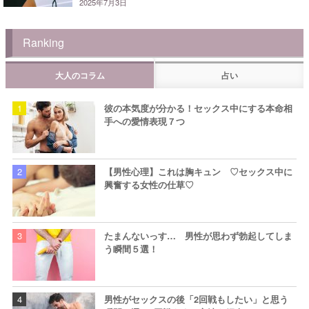
2025年7月3日
Ranking
大人のコラム
占い
彼の本気度が分かる！セックス中にする本命相
手への愛情表現７つ
【男性心理】これは胸キュン ♡セックス中に
興奮する女性の仕草♡
たまんないっす… 男性が思わず勃起してしま
う瞬間５選！
男性がセックスの後「2回戦もしたい」と思う