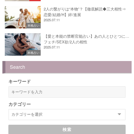
2人の繋がりは“本物”？【徹底解読◆三大相性⇒
恋愛/結婚/H】絆/進展
2025.07.11
本格占い
【愛と本能の禁断官能占い】あの人とひとつに…
フェチ/SEX欲/2人の相性
2025.07.11
本格占い
Search
キーワード
カテゴリー
検索