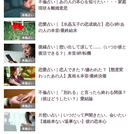
不倫占い｜あの人の本心を知りたい・・・家庭
現状＆離婚意思
本格占い
恋愛占い｜【水晶玉子の恋成就占】恋心/絆/あ
の人の本音/最終結末
本格占い
復縁占い｜想い出して涙して……（いつか彼と
復活できる？）本音/絆/転機
本格占い
恋愛占い｜恋人できた？/嫌われた？【態度変
わったあの人】真相＆本音/最終決着
本格占い
不倫占い｜「別れる」と言ったら終わる関係？
（彼はどうしたい？）愛結論
本格占い
片想い占い｜いつだって声聞きたい、会いたい
【連絡来ない/返事ない】彼の恋本心
本格占い