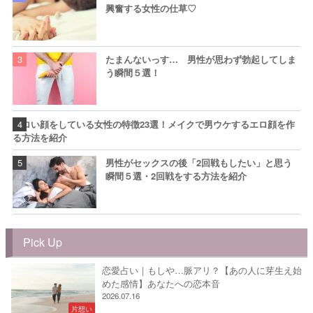
興奮する女性の仕草♡
たまんないっす… 男性が思わず勃起してしま
う瞬間５選！
エロい顔をしている女性の特徴23選！メイクで男ウケするエロ顔を作
る方法を紹介
男性がセックスの後「2回戦もしたい」と思う
瞬間５選・2回戦をする方法を紹介
Pick Up
恋愛占い｜もしや…脈アリ？【あの人に芽生え始
めた感情】あなたへの恋本音
2026.07.16
片想い