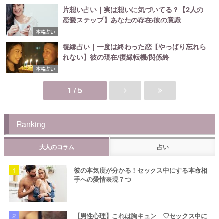
片想い占い｜実は想いに気づいてる？【2人の
恋愛ステップ】あなたの存在/彼の意識
本格占い
復縁占い｜一度は終わった恋【やっぱり忘れら
れない】彼の現在/復縁転機/関係終
本格占い
1 / 5
Ranking
大人のコラム
占い
彼の本気度が分かる！セックス中にする本命相
手への愛情表現７つ
【男性心理】これは胸キュン ♡セックス中に