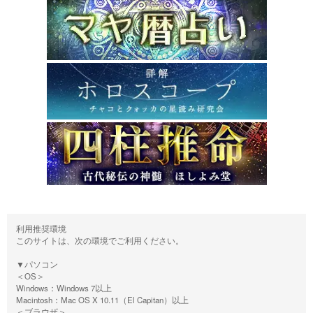
利用推奨環境
このサイトは、次の環境でご利用ください。
▼パソコン
＜OS＞
Windows：Windows 7以上
Macintosh：Mac OS X 10.11（El Capitan）以上
＜ブラウザ＞