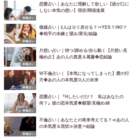
恋愛占い｜あなたに理解して欲しい【彼が口に
しない本気の想い】現状/関係進展
本格占い
復縁占い｜2人はヨリ戻せる？⇒YES？/NO？
◆相手の未練と望み/変化/結論
本格占い
片想い占い｜待つ/諦める/自ら動く【片想い見
極め占】あの人の真意＆葛藤◆恋結論
本格占い
W不倫占い｜【本気になってしまった】愛の行
方◆あの人の本気度/2人の未来
本格占い
恋愛占い｜『Hしたいだけ？ 私はあなたの
何？』彼の恋本気度◆願望/見極め/終
本格占い
不倫占い｜あなたとの将来考えてる？≪あの人
の本気度＆現状≫決意⇒結論
本格占い