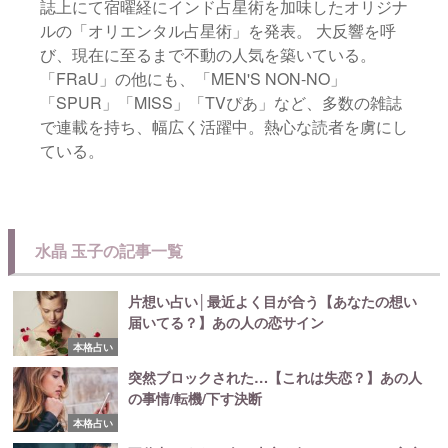
誌上にて宿曜経にインド占星術を加味したオリジナ
ルの「オリエンタル占星術」を発表。 大反響を呼
び、現在に至るまで不動の人気を築いている。
「FRaU」の他にも、「MEN'S NON-NO」
「SPUR」「MISS」「TVぴあ」など、多数の雑誌
で連載を持ち、幅広く活躍中。熱心な読者を虜にし
ている。
水晶 玉子の記事一覧
片想い占い│最近よく目が合う【あなたの想い
届いてる？】あの人の恋サイン
本格占い
突然ブロックされた…【これは失恋？】あの人
の事情/転機/下す決断
本格占い