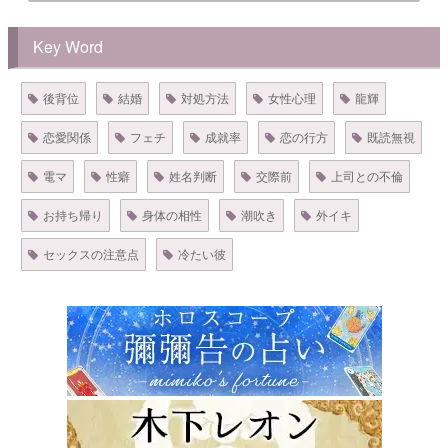
Key Word
後背位
結婚
対処方法
女性心理
龍輝
恋愛関係
フェチ
成就率
恋の行方
既読無視
電マ
性癖
姓名判断
交際前
上司との不倫
お持ち帰り
身体の相性
潮吹き
外イキ
セックスの注意点
冷たい彼