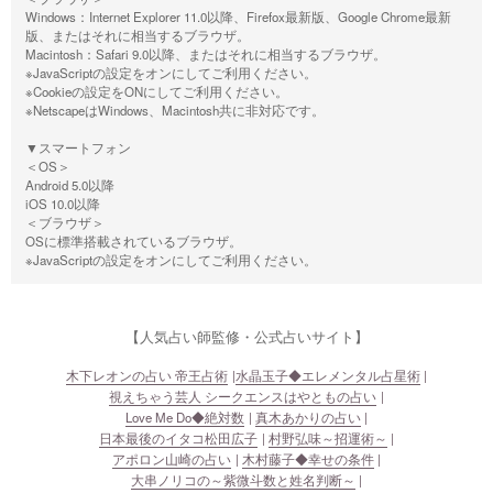
Windows：Internet Explorer 11.0以降、Firefox最新版、Google Chrome最新
版、またはそれに相当するブラウザ。
Macintosh：Safari 9.0以降、またはそれに相当するブラウザ。
※JavaScriptの設定をオンにしてご利用ください。
※Cookieの設定をONにしてご利用ください。
※NetscapeはWindows、Macintosh共に非対応です。
▼スマートフォン
＜OS＞
Android 5.0以降
iOS 10.0以降
＜ブラウザ＞
OSに標準搭載されているブラウザ。
※JavaScriptの設定をオンにしてご利用ください。
【人気占い師監修・公式占いサイト】
木下レオンの占い 帝王占術
水晶玉子◆エレメンタル占星術
視えちゃう芸人 シークエンスはやともの占い
Love Me Do◆絶対数
真木あかりの占い
日本最後のイタコ松田広子
村野弘味～招運術～
アポロン山崎の占い
木村藤子◆幸せの条件
大串ノリコの～紫微斗数と姓名判断～