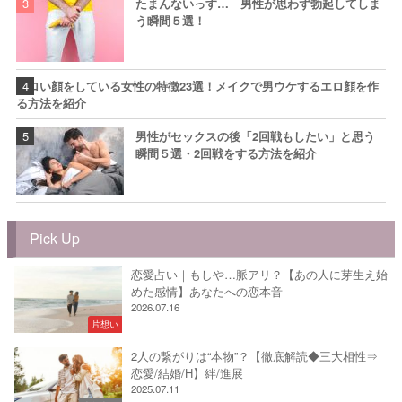
たまんないっす… 男性が思わず勃起してしま
う瞬間５選！
エロい顔をしている女性の特徴23選！メイクで男ウケするエロ顔を作
る方法を紹介
男性がセックスの後「2回戦もしたい」と思う
瞬間５選・2回戦をする方法を紹介
Pick Up
恋愛占い｜もしや…脈アリ？【あの人に芽生え始
めた感情】あなたへの恋本音
2026.07.16
片想い
2人の繋がりは“本物”？【徹底解読◆三大相性⇒
恋愛/結婚/H】絆/進展
2025.07.11