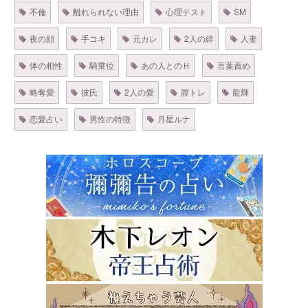
不倫
離れられない理由
心理テスト
SM
夜の顔
手コキ
元カレ
2人の絆
人妻
体の相性
騎乗位
あの人とのＨ
言葉責め
略奪愛
彼氏
2人の愛
膣トレ
龍輝
恋愛占い
男性の特徴
月星ルナ