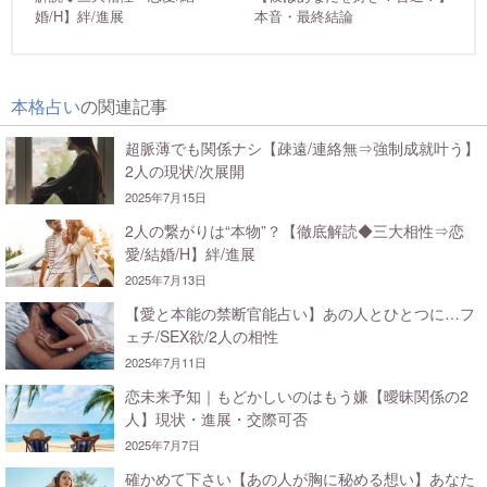
婚/H】絆/進展
本音・最終結論
本格占い
の関連記事
超脈薄でも関係ナシ【疎遠/連絡無⇒強制成就叶う】
2人の現状/次展開
2025年7月15日
2人の繋がりは“本物”？【徹底解読◆三大相性⇒恋
愛/結婚/H】絆/進展
2025年7月13日
【愛と本能の禁断官能占い】あの人とひとつに…フ
ェチ/SEX欲/2人の相性
2025年7月11日
恋未来予知｜もどかしいのはもう嫌【曖昧関係の2
人】現状・進展・交際可否
2025年7月7日
確かめて下さい【あの人が胸に秘める想い】あなた