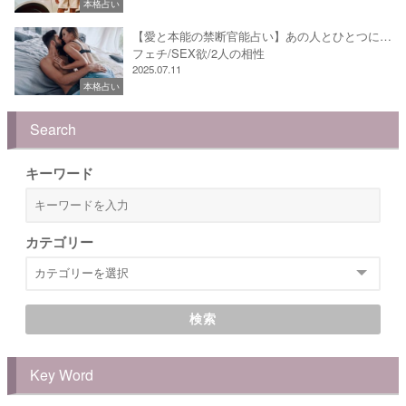
本格占い
【愛と本能の禁断官能占い】あの人とひとつに…
フェチ/SEX欲/2人の相性
2025.07.11
本格占い
Search
キーワード
カテゴリー
検索
Key Word