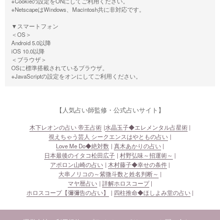
※Cookieの設定をONにしてご利用ください。
※NetscapeはWindows、Macintosh共に非対応です。
▼スマートフォン
＜OS＞
Android 5.0以降
iOS 10.0以降
＜ブラウザ＞
OSに標準搭載されているブラウザ。
※JavaScriptの設定をオンにしてご利用ください。
【人気占い師監修・公式占いサイト】
木下レオンの占い 帝王占術
水晶玉子◆エレメンタル占星術
視えちゃう芸人 シークエンスはやともの占い
Love Me Do◆絶対数
真木あかりの占い
日本最後のイタコ松田広子
村野弘味～招運術～
アポロン山崎の占い
木村藤子◆幸せの条件
大串ノリコの～紫微斗数と姓名判断～
マヤ暦占い
詳解ホロスコープ
ホロスコープ【彌彌告の占い】
四柱推命◆ほしよみ堂の占い