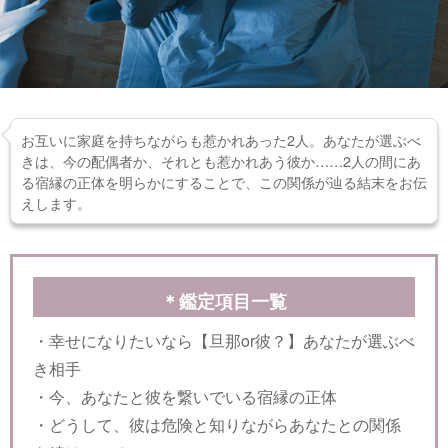
お互いに家庭を持ちながらも惹かれあった2人。あなたが選ぶべ
きは、今の配偶者か、それとも惹かれあう彼か……2人の間にあ
る宿縁の正体を明らかにすることで、この関係が辿る結末をお伝
えします。
＊鑑定項目一覧
・幸せになりたいなら【旦那or彼？】あなたが選ぶべ
き相手
・今、あなたと彼を繋いでいる宿縁の正体
・どうして、彼は危険と知りながらあなたとの関係