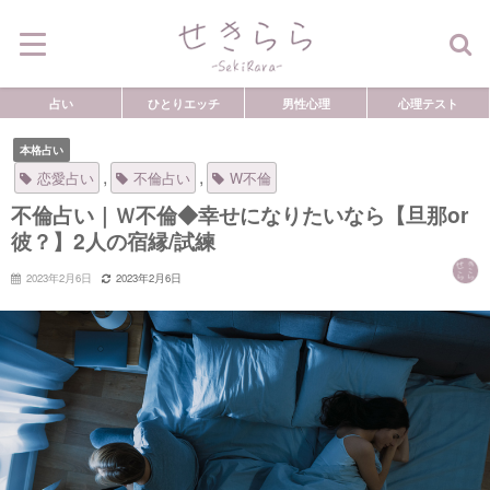
占い
ひとりエッチ
男性心理
心理テスト
本格占い
,
,
恋愛占い
不倫占い
W不倫
不倫占い｜Ｗ不倫◆幸せになりたいなら【旦那or
彼？】2人の宿縁/試練
2023年2月6日
2023年2月6日