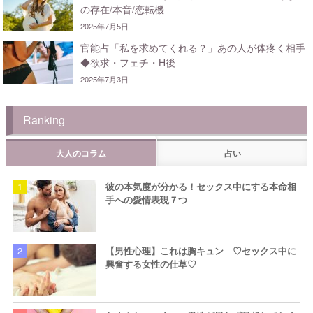
の存在/本音/恋転機
2025年7月5日
官能占「私を求めてくれる？」あの人が体疼く相手
◆欲求・フェチ・H後
2025年7月3日
Ranking
大人のコラム
占い
彼の本気度が分かる！セックス中にする本命相
手への愛情表現７つ
【男性心理】これは胸キュン ♡セックス中に
興奮する女性の仕草♡