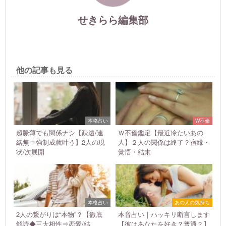
せきらら編集部
他の記事も見る
本格占い
W不倫
超脈薄でも関係ナシ【疎遠/連
Ｗ不倫鑑定【最近冷たいあの
絡無⇒強制成就叶う】2人の現
人】２人の関係は終了？宿縁・
状/次展開
覚悟・結末
本格占い
あの人の気持ち
2人の繋がりは“本物”？【徹底
本音占い｜ハッキリ断言します
解読◆三大相性⇒恋愛/結
【彼はあなたを好き？普通？】