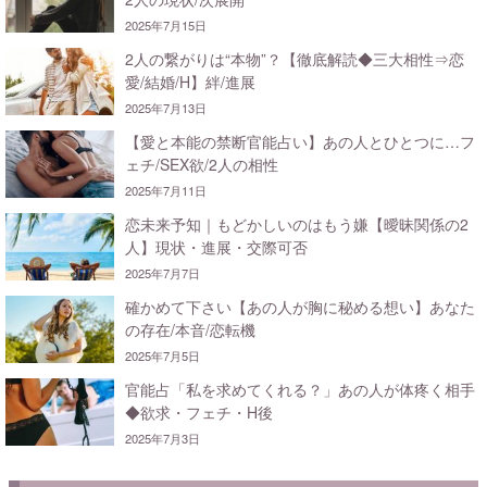
2025年7月15日
2人の繋がりは“本物”？【徹底解読◆三大相性⇒恋
愛/結婚/H】絆/進展
2025年7月13日
【愛と本能の禁断官能占い】あの人とひとつに…フ
ェチ/SEX欲/2人の相性
2025年7月11日
恋未来予知｜もどかしいのはもう嫌【曖昧関係の2
人】現状・進展・交際可否
2025年7月7日
確かめて下さい【あの人が胸に秘める想い】あなた
の存在/本音/恋転機
2025年7月5日
官能占「私を求めてくれる？」あの人が体疼く相手
◆欲求・フェチ・H後
2025年7月3日