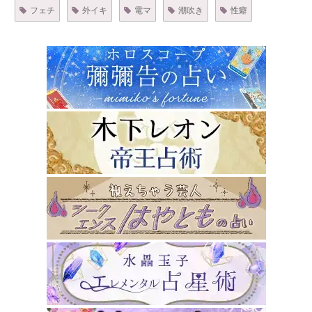
フェチ
外イキ
電マ
潮吹き
性癖