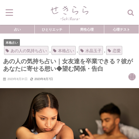
占い
ひとりエッチ
男性心理
心理テスト
本格占い
,
,
,
あの人の気持ち占い
本格占い
水晶玉子
恋愛
あの人の気持ち占い｜女友達を卒業できる？彼が
あなたに寄せる想い◆望む関係・告白
2023年8月31日
2023年8月7日