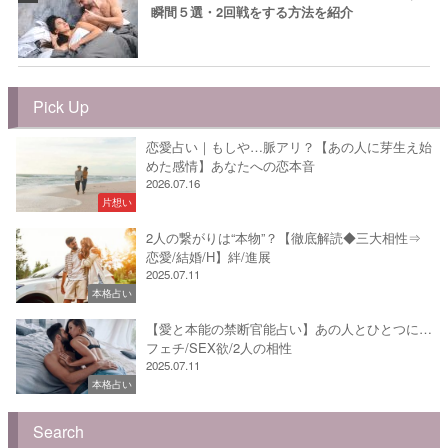
瞬間５選・2回戦をする方法を紹介
Pick Up
恋愛占い｜もしや…脈アリ？【あの人に芽生え始
めた感情】あなたへの恋本音
2026.07.16
片想い
2人の繋がりは“本物”？【徹底解読◆三大相性⇒
恋愛/結婚/H】絆/進展
2025.07.11
本格占い
【愛と本能の禁断官能占い】あの人とひとつに…
フェチ/SEX欲/2人の相性
2025.07.11
本格占い
Search