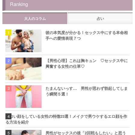
Ranking
大人のコラム
占い
彼の本気度が分かる！セックス中にする本命相
手への愛情表現７つ
【男性心理】これは胸キュン ♡セックス中に
興奮する女性の仕草♡
たまんないっす… 男性が思わず勃起してしま
う瞬間５選！
エロい顔をしている女性の特徴23選！メイクで男ウケするエロ顔を作
る方法を紹介
男性がセックスの後「2回戦もしたい」と思う