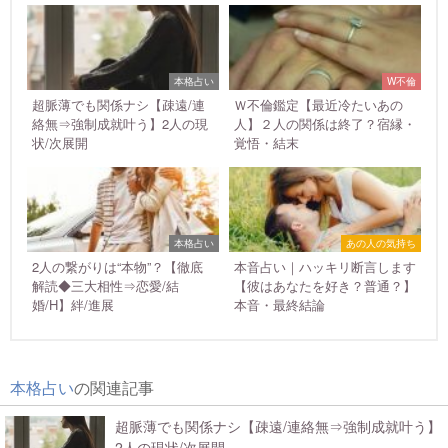
本格占い
W不倫
超脈薄でも関係ナシ【疎遠/連
Ｗ不倫鑑定【最近冷たいあの
絡無⇒強制成就叶う】2人の現
人】２人の関係は終了？宿縁・
状/次展開
覚悟・結末
本格占い
あの人の気持ち
2人の繋がりは“本物”？【徹底
本音占い｜ハッキリ断言します
解読◆三大相性⇒恋愛/結
【彼はあなたを好き？普通？】
婚/H】絆/進展
本音・最終結論
本格占い
の関連記事
超脈薄でも関係ナシ【疎遠/連絡無⇒強制成就叶う】
2人の現状/次展開