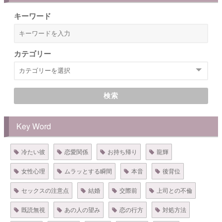
キーワード
カテゴリー
検索
Key Word
冷たい彼
恋愛関係
お持ち帰り
龍輝
女性心理
ムラッとする瞬間
本音
後背位
セックスの注意点
結婚
交際前
上司との不倫
既読無視
あの人の望み
恋の行方
対処方法