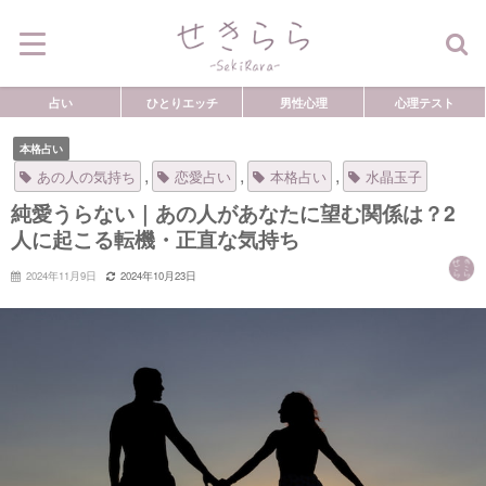
占い
ひとりエッチ
男性心理
心理テスト
本格占い
,
,
,
あの人の気持ち
恋愛占い
本格占い
水晶玉子
純愛うらない｜あの人があなたに望む関係は？2
人に起こる転機・正直な気持ち
2024年11月9日
2024年10月23日