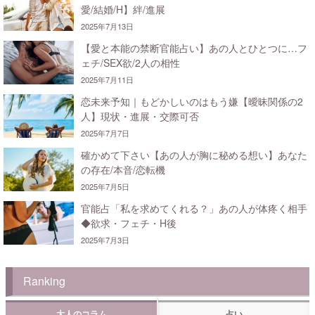
愛/結婚/H】絆/進展
2025年7月13日
【愛と本能の禁断官能占い】あの人とひとつに…フ
ェチ/SEX欲/2人の相性
2025年7月11日
恋未来予知｜もどかしいのはもう嫌【曖昧関係の2
人】現状・進展・交際可否
2025年7月7日
確かめて下さい【あの人が胸に秘める想い】あなた
の存在/本音/恋転機
2025年7月5日
官能占「私を求めてくれる？」あの人が体疼く相手
◆欲求・フェチ・H後
2025年7月3日
Ranking
大人のコラム
占い