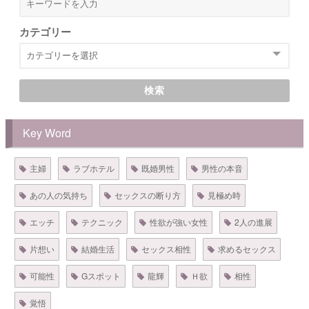
カテゴリー
検索
Key Word
主婦
ラブホテル
既婚男性
男性の本音
あの人の気持ち
セックスの断り方
見極め時
エッチ
テクニック
性欲が強い女性
2人の進展
片想い
結婚生活
セックス相性
求めるセックス
可能性
Gスポット
龍輝
Ｈ欲
相性
覚悟