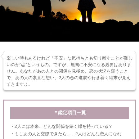
楽しい時もあるけれど「不安」な気持ちとも切り離すことが難し
いのが“恋”というもの。ですが、無闇に不安になる必要はありま
せん。あなたがあの人との関係を見極め、恋の状況を窺うこと
で、あの人の素直な想い、2人の恋の進展や行き着く結末が見え
てきますよ。
＊鑑定項目一覧
・2人には本来、どんな関係を築く縁を持っている？
・もしあの人と交際できたら……2人はどんな恋人になれ