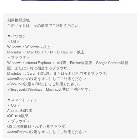
利用推奨環境
このサイトは、次の環境でご利用ください。
▼パソコン
＜OS＞
Windows：Windows 7以上
Macintosh：Mac OS X 10.11（El Capitan）以上
＜ブラウザ＞
Windows：Internet Explorer 11.0以降、Firefox最新版、Google Chrome最新
版、またはそれに相当するブラウザ。
Macintosh：Safari 9.0以降、またはそれに相当するブラウザ。
※JavaScriptの設定をオンにしてご利用ください。
※Cookieの設定をONにしてご利用ください。
※NetscapeはWindows、Macintosh共に非対応です。
▼スマートフォン
＜OS＞
Android 5.0以降
iOS 10.0以降
＜ブラウザ＞
OSに標準搭載されているブラウザ。
※JavaScriptの設定をオンにしてご利用ください。