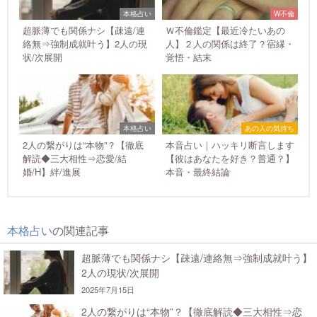
本格占い
W不倫
超脈薄でも関係ナシ【疎遠/連
Ｗ不倫鑑定【最近冷たいあの
絡無⇒強制成就叶う】2人の現
人】２人の関係は終了？宿縁・
状/次展開
覚悟・結末
本格占い
あの人の気持ち
2人の繋がりは“本物”？【徹底
本音占い｜ハッキリ断言します
解読◆三大相性⇒恋愛/結
【彼はあなたを好き？普通？】
婚/H】絆/進展
本音・最終結論
本格占い
の関連記事
超脈薄でも関係ナシ【疎遠/連絡無⇒強制成就叶う】
2人の現状/次展開
2025年7月15日
2人の繋がりは“本物”？【徹底解読◆三大相性⇒恋