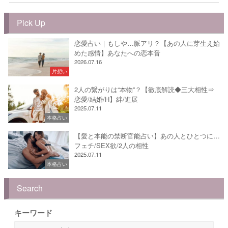
Pick Up
恋愛占い｜もしや…脈アリ？【あの人に芽生え始
めた感情】あなたへの恋本音
2026.07.16
片想い
2人の繋がりは“本物”？【徹底解読◆三大相性⇒
恋愛/結婚/H】絆/進展
2025.07.11
本格占い
【愛と本能の禁断官能占い】あの人とひとつに…
フェチ/SEX欲/2人の相性
2025.07.11
本格占い
Search
キーワード