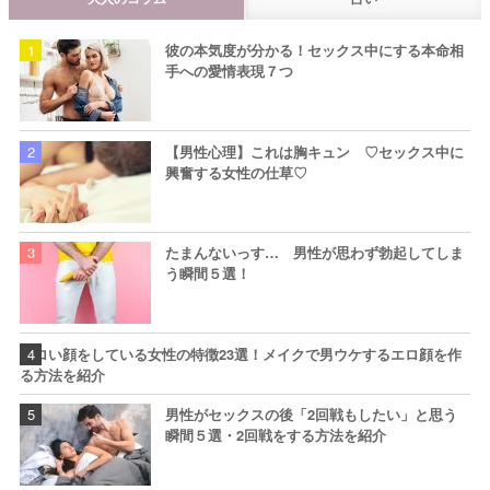
彼の本気度が分かる！セックス中にする本命相
手への愛情表現７つ
【男性心理】これは胸キュン ♡セックス中に
興奮する女性の仕草♡
たまんないっす… 男性が思わず勃起してしま
う瞬間５選！
エロい顔をしている女性の特徴23選！メイクで男ウケするエロ顔を作
る方法を紹介
男性がセックスの後「2回戦もしたい」と思う
瞬間５選・2回戦をする方法を紹介