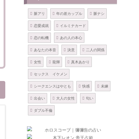
脈アリ
年の差カップル
脈ナシ
恋愛成就
イルミナカード
恋の転機
あの人の本心
あなたの本音
決意
二人の関係
女性
龍輝
真木あかり
セックス イケメン
シークエンスはやとも
快感
未練
出会い
大人の女性
匂い
ダブル不倫
3