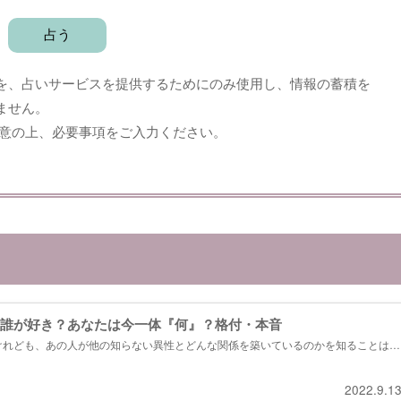
を、占いサービスを提供するためにのみ使用し、情報の蓄積を
ません。
意の上、必要事項をご入力ください。
誰が好き？あなたは今一体『何』？格付・本音
けれども、あの人が他の知らない異性とどんな関係を築いているのかを知ることは、
こそ、気になってしまい、モヤモヤすることもあると思います。あなたが他の異性と
けにあるのか、あの人の心の中にを読み取って参りましょう。...
2022.9.1