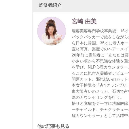
監修者紹介
宮崎 由美
理容美容専門学校卒業後、16
バックパッカーで旅をしながら
ら日本に帰国。35才に老人ホ
宣材写真、楽屋でのヘアーメイ
20年前に霊能者に「あなたは
小さい頃から不思議な体験を重
を学び、NLP心理カウンセラ
ることに気付き霊能者デビュー
開運カット、邪気払いのカット
本女子博覧会「占1グランプリ
東大阪占いのメッカ、石切で占
為のカウンセリングを行う。
悟りと覚醒をテーマに洗脳解除
ーチャイルド、チャクラチュー
醒カウンセラー」として活躍中
他の記事も見る