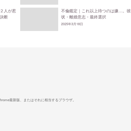
２人が惹
不倫鑑定｜これ以上待つのは嫌…。彼
決断
状・離婚意志・最終選択
2025年3月18日
版、Google Chrome最新版、またはそれに相当するブラウザ。