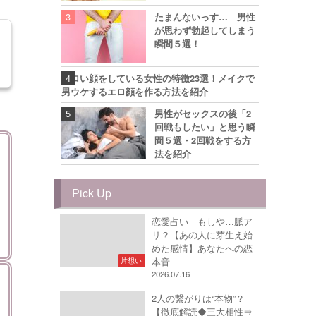
たまんないっす… 男性
が思わず勃起してしまう
瞬間５選！
エロい顔をしている女性の特徴23選！メイクで
男ウケするエロ顔を作る方法を紹介
男性がセックスの後「2
回戦もしたい」と思う瞬
間５選・2回戦をする方
法を紹介
Pick Up
恋愛占い｜もしや…脈ア
リ？【あの人に芽生え始
めた感情】あなたへの恋
本音
片想い
2026.07.16
2人の繋がりは“本物”？
【徹底解読◆三大相性⇒