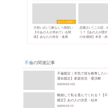
あの人の気持ち
片想い占い│脈なし⇒両想い
恋愛占い│この恋…
【今あの人が求めている関
う？【あの人が隠す
係】あなたの存在・進展
の全感情】本音・終
不倫
の関連記事
不倫鑑定｜本気で彼を略奪したい
運命鑑定】家庭状況・愛決断
2025年6月14日
離婚して私を選んでくれる？【不
鑑定】あの人の決意・結末
2025年5月1日