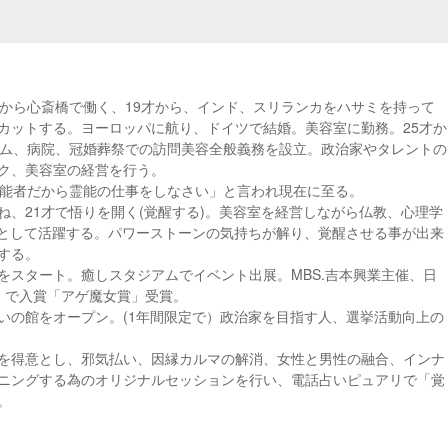
才から心斎橋で働く、19才から、インド、スリランカをハサミを持って
カットする。ヨーロッパに航り、ドイツで結婚。美容室に勤務。25才か
ーム、病院、冠婚葬祭での訪問美容全般義務を設立。政治家やタレントの
ク、美容室の経営を行う。
霊能者だから霊能の仕事をしなさい」と言われ現在に至る。
ね、21才で悟りを開く(覚醒する)。美容室を経営しながら仏教、心理学
ーとして活躍する。パワーストーンの気持ちが解り、覚醒させる事が出来
する。
をスタート。癒しスタジアムでイベント出展。MBS.吉本興業主催、日
」で入賞「アゲ魔女賞」受賞。
いの館をオープン。(1年間限定で）政治家を目指す人、選挙活動向上の
を得意とし、邪気払い、因縁カルマの解消、女性と男性の融合、インナ
ニングする為のオリジナルセッションを行い、電話占いピュアリで「覚
。