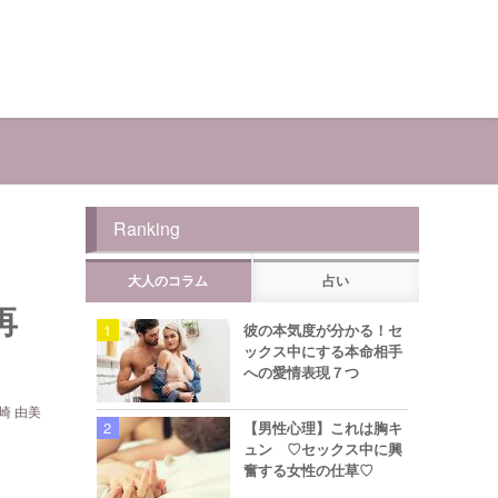
Ranking
大人のコラム
占い
再
彼の本気度が分かる！セ
ックス中にする本命相手
への愛情表現７つ
崎 由美
【男性心理】これは胸キ
ュン ♡セックス中に興
奮する女性の仕草♡