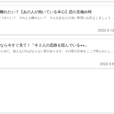
離れたい？【あの人が抱いている本心】恋の見極め時
近づきたい？ それとも離れたい？ そんなあなたの淡い希望にお応えしましょう。
願望、そしてあの人との関係の見極め時まで…この先でお確かめください。...
2022.9.1
なら今すぐ見て！「今２人の恋路を阻んでいる●●」
るために、超えなければならない壁があります。その壁の正体をここで明らかにし、
な運命があなたを待っているのかお教えします。心の準備ができた方はご覧くださ
2022.9.