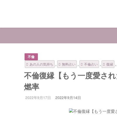
不倫
,
,
,
,
あの人の気持ち
無料占い
不倫占い
復縁
不倫復縁【もう一度愛され
燃率
2022年9月17日
2022年9月14日