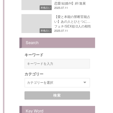
恋愛/結婚/H】絆/進展
2025.07.11
本格占い
【愛と本能の禁断官能占
い】あの人とひとつに…
フェチ/SEX欲/2人の相性
2025.07.11
本格占い
Search
キーワード
カテゴリー
検索
Key Word