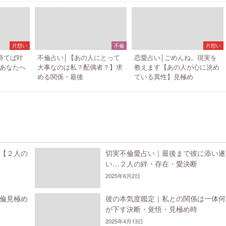
片想い
不倫
片想い
待てば叶
不倫占い│【あの人にとって
恋愛占い│ごめんね。現実を
あなたへ
大事なのは私？配偶者？】求
教えます【あの人が心に決め
める関係・最後
ている異性】見極め
【２人の
切実不倫愛占い｜最後まで彼に添い遂
い…２人の絆・存在・愛決断
2025年6月2日
倫見極め
彼の本気度鑑定｜私との関係は一体何
が下す決断・覚悟・見極め時
2025年4月13日