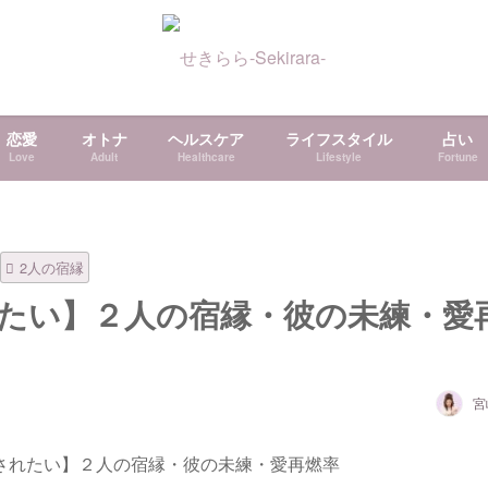
恋愛
オトナ
ヘルスケア
ライフスタイル
占い
Love
Adult
Healthcare
Lifestyle
Fortune
2人の宿縁
たい】２人の宿縁・彼の未練・愛
宮