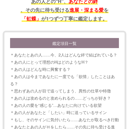
あの人との“H”、
あなたとの絆
、その先に待ち受ける
進展・深まる愛
を
「虹蝶」
が1つずつ丁寧に鑑定します。
鑑定項目一覧
＊あなたとあの人……今、2人はどんな絆で結ばれている？
＊あの人にとって理想のHはどのようなH？
＊あの人はどんな時に興奮する？
＊あの人は今まであなたに一度でも「欲情」したことはあ
る？
＊思わずあの人が目で追ってしまう、異性の仕草や特徴
＊あの人は攻めるのと攻められるの……どっちが好き？
＊あの人の愛を“感じる”…あなたに向けている欲望
＊あの人があなたと「したい」時に送っているサイン
＊もし、そのサインに気付いたら……あなたが取るべき行動
＊あなたとあの人がＨをしたら……その先に待ち受ける進