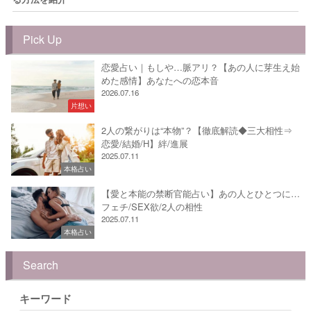
Pick Up
恋愛占い｜もしや…脈アリ？【あの人に芽生え始
めた感情】あなたへの恋本音
2026.07.16
片想い
2人の繋がりは“本物”？【徹底解読◆三大相性⇒
恋愛/結婚/H】絆/進展
2025.07.11
本格占い
【愛と本能の禁断官能占い】あの人とひとつに…
フェチ/SEX欲/2人の相性
2025.07.11
本格占い
Search
キーワード