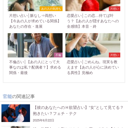
あの人の気持ち
片想い
片想い占い│脈なし⇒両想い
恋愛占い│この恋…待てば叶
【今あの人が求めている関係】
う？【あの人が隠すあなたへの
あなたの存在・進展
全感情】本音・終
不倫
片想い
不倫占い│【あの人にとって大
恋愛占い│ごめんね。現実を教
事なのは私？配偶者？】求める
えます【あの人が心に決めてい
関係・最後
る異性】見極め
官能
の関連記事
【彼のあなたへのＨ欲望占い】“女”として見てる？
抱きたい？フェチ・テク
2025年6月22日