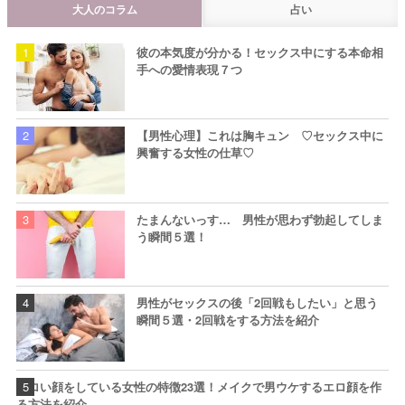
大人のコラム
占い
彼の本気度が分かる！セックス中にする本命相
手への愛情表現７つ
【男性心理】これは胸キュン ♡セックス中に
興奮する女性の仕草♡
たまんないっす… 男性が思わず勃起してしま
う瞬間５選！
男性がセックスの後「2回戦もしたい」と思う
瞬間５選・2回戦をする方法を紹介
エロい顔をしている女性の特徴23選！メイクで男ウケするエロ顔を作
る方法を紹介