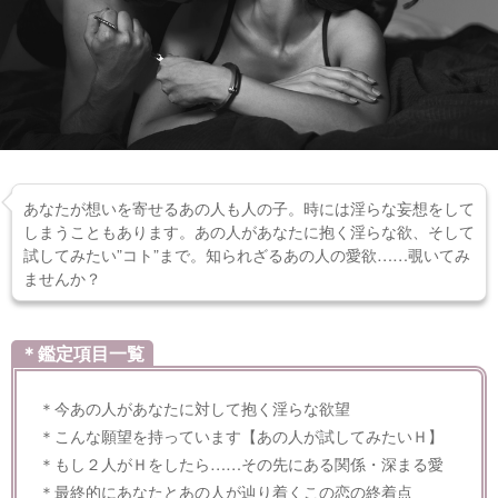
あなたが想いを寄せるあの人も人の子。時には淫らな妄想をして
しまうこともあります。あの人があなたに抱く淫らな欲、そして
試してみたい”コト”まで。知られざるあの人の愛欲……覗いてみ
ませんか？
＊鑑定項目一覧
＊今あの人があなたに対して抱く淫らな欲望
＊こんな願望を持っています【あの人が試してみたいＨ】
＊もし２人がＨをしたら……その先にある関係・深まる愛
＊最終的にあなたとあの人が辿り着くこの恋の終着点