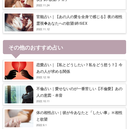
2022.11.24
官能占い｜【あの人の愛を全身で感じる】夜の相性
霊視◆あなたへの欲望/絆/SEX
2022.11.12
その他のおすすめ占い
恋愛占い｜【私とどうしたい？私をどう想う？】今
あの人が求める関係
2022.12.18
不倫占い｜愛せないのが一番苦しい【不倫愛】あの
人の意図・本音
2022.10.11
体の相性占い｜彼が今あなたと「したい事」Ｈ相性
と欲望
2022.9.1