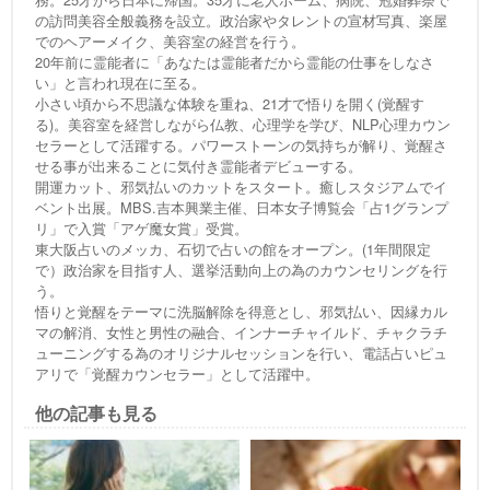
の訪問美容全般義務を設立。政治家やタレントの宣材写真、楽屋
でのヘアーメイク、美容室の経営を行う。
20年前に霊能者に「あなたは霊能者だから霊能の仕事をしなさ
い」と言われ現在に至る。
小さい頃から不思議な体験を重ね、21才で悟りを開く(覚醒す
る)。美容室を経営しながら仏教、心理学を学び、NLP心理カウン
セラーとして活躍する。パワーストーンの気持ちが解り、覚醒さ
せる事が出来ることに気付き霊能者デビューする。
開運カット、邪気払いのカットをスタート。癒しスタジアムでイ
ベント出展。MBS.吉本興業主催、日本女子博覧会「占1グランプ
リ」で入賞「アゲ魔女賞」受賞。
東大阪占いのメッカ、石切で占いの館をオープン。(1年間限定
で）政治家を目指す人、選挙活動向上の為のカウンセリングを行
う。
悟りと覚醒をテーマに洗脳解除を得意とし、邪気払い、因縁カル
マの解消、女性と男性の融合、インナーチャイルド、チャクラチ
ューニングする為のオリジナルセッションを行い、電話占いピュ
アリで「覚醒カウンセラー」として活躍中。
他の記事も見る