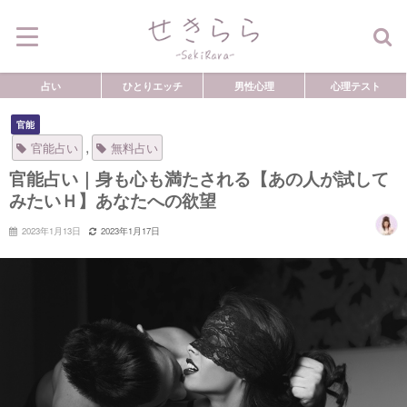
占い
ひとりエッチ
男性心理
心理テスト
官能
,
官能占い
無料占い
官能占い｜身も心も満たされる【あの人が試して
みたいＨ】あなたへの欲望
2023年1月13日
2023年1月17日