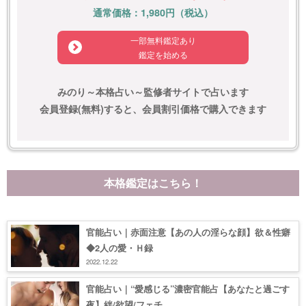
通常価格：1,980円（税込）
一部無料鑑定あり
鑑定を始める
みのり～本格占い～監修者サイトで占います
会員登録(無料)すると、会員割引価格で購入できます
本格鑑定はこちら！
官能占い｜赤面注意【あの人の淫らな顔】欲＆性癖
◆2人の愛・Ｈ録
2022.12.22
官能占い｜“愛感じる”濃密官能占【あなたと過ごす
夜】絆/欲望/フェチ