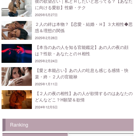
彼の欲望占い｜私とＨしたいと思ってる？【あなた
に向ける愛欲】性癖・テク
2025年5月27日
２人の絆は本物？【恋愛・結婚・Ｈ】３大相性◆思
惑＆理想の関係
2025年2月28日
【本当のあの人を知る官能鑑定】あの人の夜の顔
は？性欲・あなたとのＨ相性
2025年2月24日
【愛と本能占い】あの人の吐息も感じる感情・快
楽・終・２人の官能禄
2025年1月11日
【２人の夜の相性】あの人が欲情するのはあなたの
どんなどこ？H願望＆欲情
2024年12月5日
Ranking