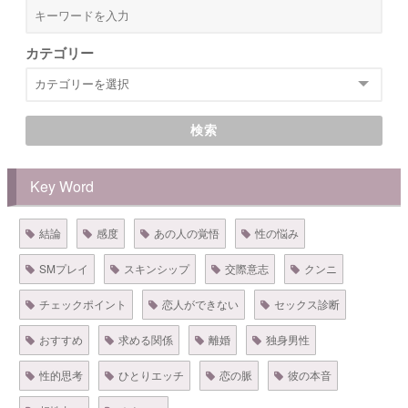
カテゴリー
検索
Key Word
結論
感度
あの人の覚悟
性の悩み
SMプレイ
スキンシップ
交際意志
クンニ
チェックポイント
恋人ができない
セックス診断
おすすめ
求める関係
離婚
独身男性
性的思考
ひとりエッチ
恋の脈
彼の本音