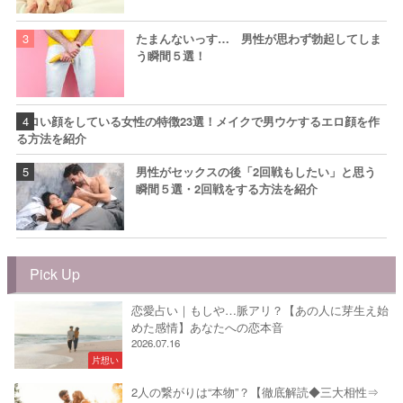
たまんないっす… 男性が思わず勃起してしま
う瞬間５選！
エロい顔をしている女性の特徴23選！メイクで男ウケするエロ顔を作
る方法を紹介
男性がセックスの後「2回戦もしたい」と思う
瞬間５選・2回戦をする方法を紹介
Pick Up
恋愛占い｜もしや…脈アリ？【あの人に芽生え始
めた感情】あなたへの恋本音
2026.07.16
片想い
2人の繋がりは“本物”？【徹底解読◆三大相性⇒