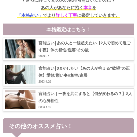
あの人があなたに抱く
本音
を
「本格占い」
でより
詳しく丁寧
に鑑定していきます。
本格鑑定はこちら！
官能占い│あの人と一線超えたい【2人で初めて過ご
す夜】体の相性/性癖/その後
2023.5.1
官能占い│XXがしたい【あの人が抱える“欲望”の正
体】愛欲/願い◆H相性/進展
2023.4.26
官能占い｜一夜を共にすると【何が変わるの？】2人
の心身相性
2023.4.10
その他のオススメ占い！