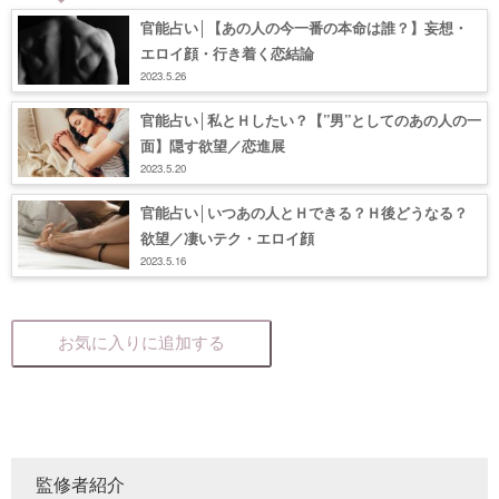
官能占い│【あの人の今一番の本命は誰？】妄想・
エロイ顔・行き着く恋結論
2023.5.26
官能占い│私とＨしたい？【”男”としてのあの人の一
面】隠す欲望／恋進展
2023.5.20
官能占い│いつあの人とＨできる？Ｈ後どうなる？
欲望／凄いテク・エロイ顔
2023.5.16
お気に入りに追加する
監修者紹介