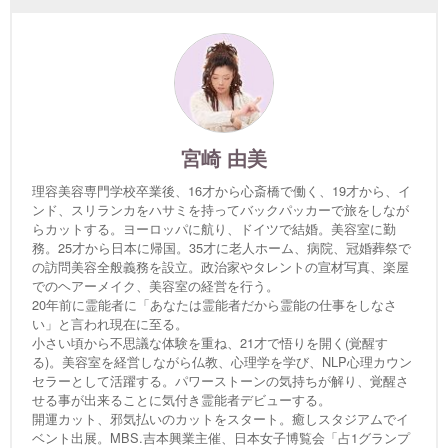
宮崎 由美
理容美容専門学校卒業後、16才から心斎橋で働く、19才から、イ
ンド、スリランカをハサミを持ってバックパッカーで旅をしなが
らカットする。ヨーロッパに航り、ドイツで結婚。美容室に勤
務。25才から日本に帰国。35才に老人ホーム、病院、冠婚葬祭で
の訪問美容全般義務を設立。政治家やタレントの宣材写真、楽屋
でのヘアーメイク、美容室の経営を行う。
20年前に霊能者に「あなたは霊能者だから霊能の仕事をしなさ
い」と言われ現在に至る。
小さい頃から不思議な体験を重ね、21才で悟りを開く(覚醒す
る)。美容室を経営しながら仏教、心理学を学び、NLP心理カウン
セラーとして活躍する。パワーストーンの気持ちが解り、覚醒さ
せる事が出来ることに気付き霊能者デビューする。
開運カット、邪気払いのカットをスタート。癒しスタジアムでイ
ベント出展。MBS.吉本興業主催、日本女子博覧会「占1グランプ