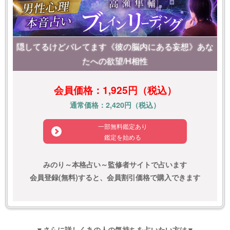
隠してるけどバレてます《彼の脳内にある妄想》あな
たへの欲望/H相性
会員価格：1,925円（税込）
通常価格：2,420円（税込）
一部無料鑑定あり
鑑定を始める
みのり～本格占い～監修者サイトで占います
会員登録(無料)すると、会員割引価格で購入できます
▼さらに詳しくあの人の気持ちを占いたい方は▼