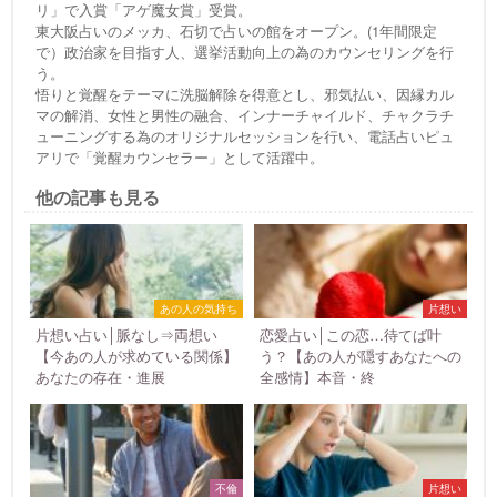
リ」で入賞「アゲ魔女賞」受賞。
東大阪占いのメッカ、石切で占いの館をオープン。(1年間限定
で）政治家を目指す人、選挙活動向上の為のカウンセリングを行
う。
悟りと覚醒をテーマに洗脳解除を得意とし、邪気払い、因縁カル
マの解消、女性と男性の融合、インナーチャイルド、チャクラチ
ューニングする為のオリジナルセッションを行い、電話占いピュ
アリで「覚醒カウンセラー」として活躍中。
他の記事も見る
あの人の気持ち
片想い
片想い占い│脈なし⇒両想い
恋愛占い│この恋…待てば叶
【今あの人が求めている関係】
う？【あの人が隠すあなたへの
あなたの存在・進展
全感情】本音・終
不倫
片想い