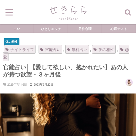
占い
ひとりエッチ
男性心理
心理テスト
体の相性
,
,
,
,
ナイトライフ
官能占い
無料占い
夜の相性
恋
愛
官能占い│【愛して欲しい、抱かれたい】あの人
が持つ欲望・３ヶ月後
2023年7月16日
2023年6月22日