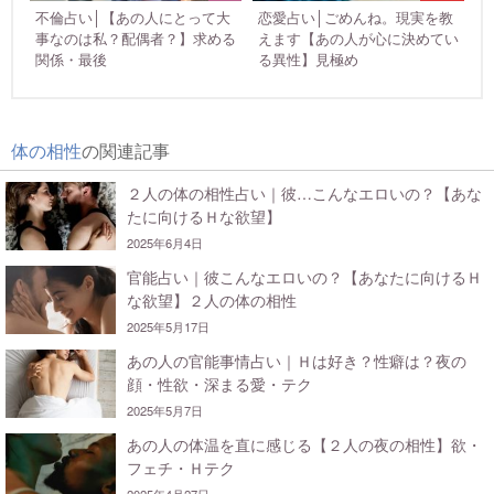
不倫占い│【あの人にとって大
恋愛占い│ごめんね。現実を教
事なのは私？配偶者？】求める
えます【あの人が心に決めてい
関係・最後
る異性】見極め
体の相性
の関連記事
２人の体の相性占い｜彼…こんなエロいの？【あな
たに向けるＨな欲望】
2025年6月4日
官能占い｜彼こんなエロいの？【あなたに向けるＨ
な欲望】２人の体の相性
2025年5月17日
あの人の官能事情占い｜Ｈは好き？性癖は？夜の
顔・性欲・深まる愛・テク
2025年5月7日
あの人の体温を直に感じる【２人の夜の相性】欲・
フェチ・Ｈテク