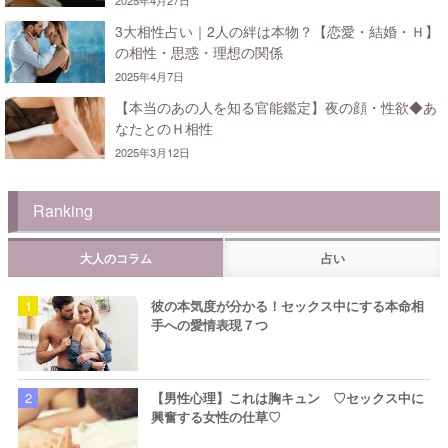
2025年4月27日
3大相性占い｜2人の絆は本物？【恋愛・結婚・Ｈ】
の相性・思惑・理想の関係
2025年4月7日
【本当のあの人を知る官能鑑定】夜の顔・性欲◆あ
なたとのＨ相性
2025年3月12日
Ranking
大人のコラム
占い
彼の本気度が分かる！セックス中にする本命相
手への愛情表現７つ
【男性心理】これは胸キュン ♡セックス中に
興奮する女性の仕草♡