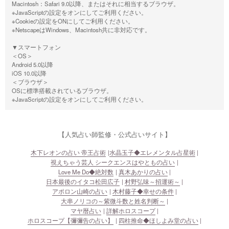
Macintosh：Safari 9.0以降、またはそれに相当するブラウザ。
※JavaScriptの設定をオンにしてご利用ください。
※Cookieの設定をONにしてご利用ください。
※NetscapeはWindows、Macintosh共に非対応です。
▼スマートフォン
＜OS＞
Android 5.0以降
iOS 10.0以降
＜ブラウザ＞
OSに標準搭載されているブラウザ。
※JavaScriptの設定をオンにしてご利用ください。
【人気占い師監修・公式占いサイト】
木下レオンの占い 帝王占術
水晶玉子◆エレメンタル占星術
視えちゃう芸人 シークエンスはやともの占い
Love Me Do◆絶対数
真木あかりの占い
日本最後のイタコ松田広子
村野弘味～招運術～
アポロン山崎の占い
木村藤子◆幸せの条件
大串ノリコの～紫微斗数と姓名判断～
マヤ暦占い
詳解ホロスコープ
ホロスコープ【彌彌告の占い】
四柱推命◆ほしよみ堂の占い