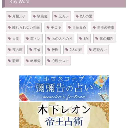
Key Word
月星ルナ
騎乗位
元カレ
2人の愛
離れられない理由
手コキ
言葉責め
男性の特徴
人妻
膣トレ
あの人とのＨ
SM
体の相性
夜の顔
不倫
彼氏
2人の絆
恋愛占い
龍輝
略奪愛
心理テスト