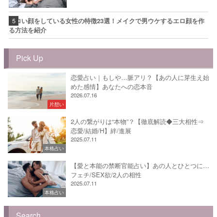
エロい顔をしている女性の特徴23選！メイクで男ウケするエロ顔を作
る方法を紹介
Pick Up
恋愛占い｜もしや…脈アリ？【あの人に芽生え始
めた感情】あなたへの恋本音
2026.07.16
片想い
2人の繋がりは“本物”？【徹底解読◆三大相性⇒
恋愛/結婚/H】絆/進展
2025.07.11
本格占い
【愛と本能の禁断官能占い】あの人とひとつに…
フェチ/SEX欲/2人の相性
2025.07.11
本格占い
Search