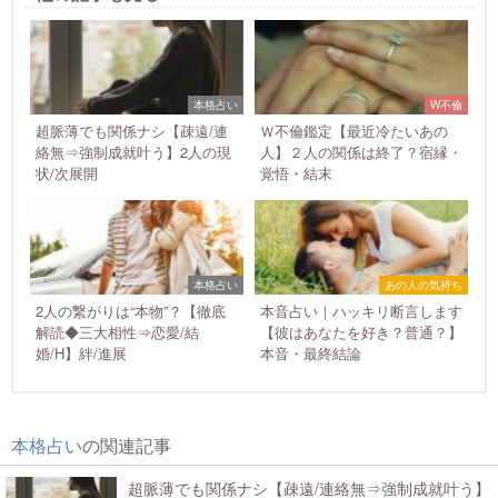
本格占い
W不倫
超脈薄でも関係ナシ【疎遠/連
Ｗ不倫鑑定【最近冷たいあの
絡無⇒強制成就叶う】2人の現
人】２人の関係は終了？宿縁・
状/次展開
覚悟・結末
本格占い
あの人の気持ち
2人の繋がりは“本物”？【徹底
本音占い｜ハッキリ断言します
解読◆三大相性⇒恋愛/結
【彼はあなたを好き？普通？】
婚/H】絆/進展
本音・最終結論
本格占い
の関連記事
超脈薄でも関係ナシ【疎遠/連絡無⇒強制成就叶う】