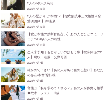
2人の現状/次展開
2025年7月15日
2人の繋がりは“本物”？【徹底解読◆三大相性⇒恋
愛/結婚/H】絆/進展
2025年7月13日
【愛と本能の禁断官能占い】あの人とひとつに…フ
ェチ/SEX欲/2人の相性
2025年7月11日
恋未来予知｜もどかしいのはもう嫌【曖昧関係の2
人】現状・進展・交際可否
2025年7月7日
確かめて下さい【あの人が胸に秘める想い】あなた
の存在/本音/恋転機
2025年7月5日
官能占「私を求めてくれる？」あの人が体疼く相手
◆欲求・フェチ・H後
2025年7月3日