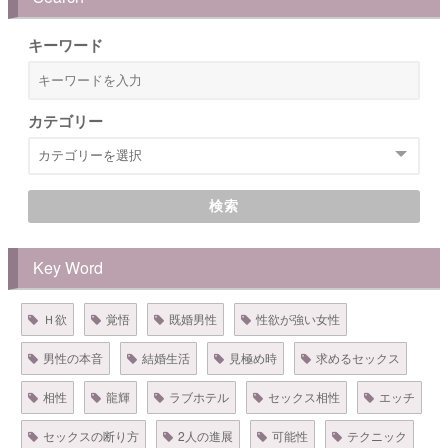
キーワード
カテゴリー
検索
Key Word
Ｈ欲
覚悟
既婚男性
性欲が強い女性
男性の本音
結婚生活
見極め時
求めるセックス
相性
龍輝
ラブホテル
セックス相性
エッチ
セックスの断り方
2人の進展
可能性
テクニック