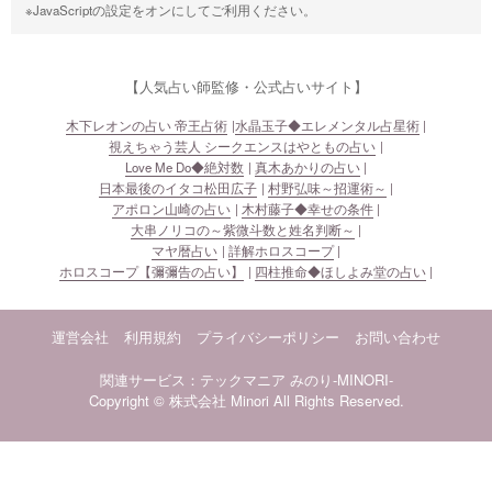
※JavaScriptの設定をオンにしてご利用ください。
【人気占い師監修・公式占いサイト】
木下レオンの占い 帝王占術
水晶玉子◆エレメンタル占星術
視えちゃう芸人 シークエンスはやともの占い
Love Me Do◆絶対数
真木あかりの占い
日本最後のイタコ松田広子
村野弘味～招運術～
アポロン山崎の占い
木村藤子◆幸せの条件
大串ノリコの～紫微斗数と姓名判断～
マヤ暦占い
詳解ホロスコープ
ホロスコープ【彌彌告の占い】
四柱推命◆ほしよみ堂の占い
運営会社
利用規約
プライバシーポリシー
お問い合わせ
関連サービス：テックマニア
みのり-MINORI-
Copyright © 株式会社 Minori All Rights Reserved.