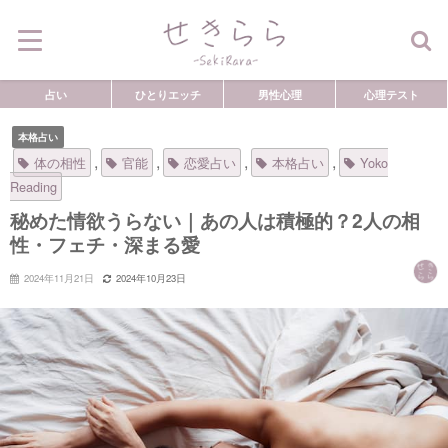
占い
ひとりエッチ
男性心理
心理テスト
本格占い
,
,
,
,
体の相性
官能
恋愛占い
本格占い
Yoko
Reading
秘めた情欲うらない｜あの人は積極的？2人の相
性・フェチ・深まる愛
2024年11月21日
2024年10月23日