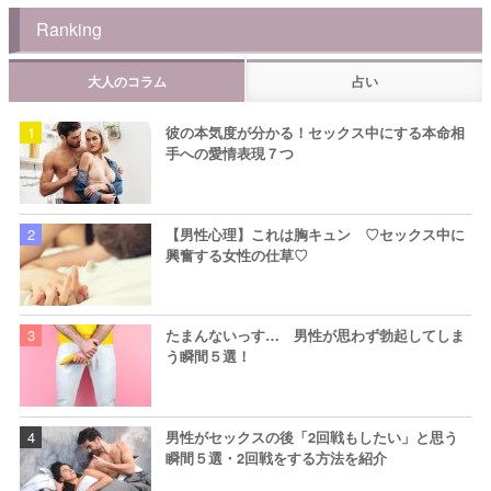
Ranking
大人のコラム
占い
彼の本気度が分かる！セックス中にする本命相
手への愛情表現７つ
【男性心理】これは胸キュン ♡セックス中に
興奮する女性の仕草♡
たまんないっす… 男性が思わず勃起してしま
う瞬間５選！
男性がセックスの後「2回戦もしたい」と思う
瞬間５選・2回戦をする方法を紹介