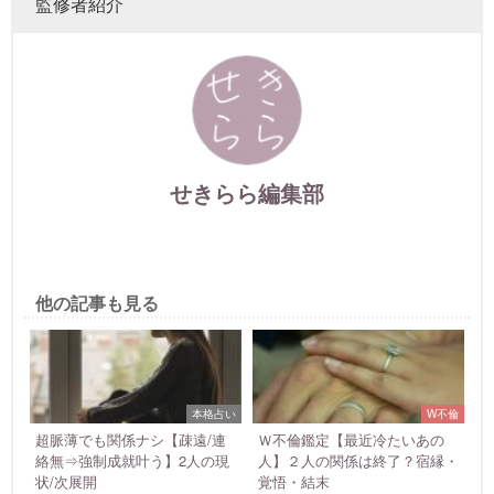
監修者紹介
せきらら編集部
他の記事も見る
本格占い
W不倫
超脈薄でも関係ナシ【疎遠/連
Ｗ不倫鑑定【最近冷たいあの
絡無⇒強制成就叶う】2人の現
人】２人の関係は終了？宿縁・
状/次展開
覚悟・結末