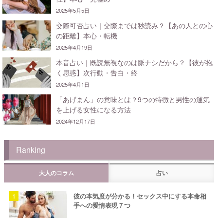
2025年5月5日
交際可否占い｜交際までは秒読み？【あの人との心
の距離】本心・転機
2025年4月19日
本音占い｜既読無視なのは脈ナシだから？【彼が抱
く思惑】次行動・告白・終
2025年4月1日
「あげまん」の意味とは？9つの特徴と男性の運気
を上げる女性になる方法
2024年12月17日
Ranking
大人のコラム
占い
彼の本気度が分かる！セックス中にする本命相
手への愛情表現７つ