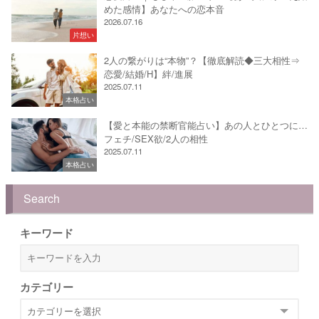
めた感情】あなたへの恋本音
2026.07.16
片想い
2人の繋がりは“本物”？【徹底解読◆三大相性⇒
恋愛/結婚/H】絆/進展
2025.07.11
本格占い
【愛と本能の禁断官能占い】あの人とひとつに…
フェチ/SEX欲/2人の相性
2025.07.11
本格占い
Search
キーワード
カテゴリー