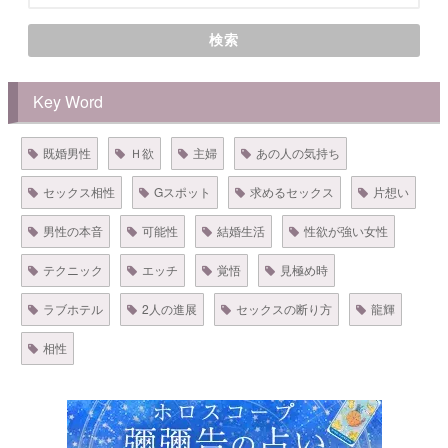
検索
Key Word
既婚男性
Ｈ欲
主婦
あの人の気持ち
セックス相性
Gスポット
求めるセックス
片想い
男性の本音
可能性
結婚生活
性欲が強い女性
テクニック
エッチ
覚悟
見極め時
ラブホテル
2人の進展
セックスの断り方
龍輝
相性