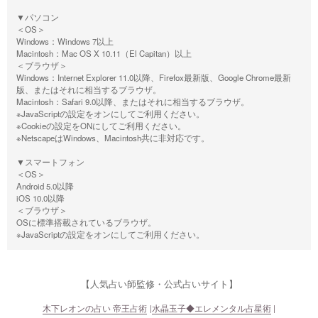
▼パソコン
＜OS＞
Windows：Windows 7以上
Macintosh：Mac OS X 10.11（El Capitan）以上
＜ブラウザ＞
Windows：Internet Explorer 11.0以降、Firefox最新版、Google Chrome最新
版、またはそれに相当するブラウザ。
Macintosh：Safari 9.0以降、またはそれに相当するブラウザ。
※JavaScriptの設定をオンにしてご利用ください。
※Cookieの設定をONにしてご利用ください。
※NetscapeはWindows、Macintosh共に非対応です。
▼スマートフォン
＜OS＞
Android 5.0以降
iOS 10.0以降
＜ブラウザ＞
OSに標準搭載されているブラウザ。
※JavaScriptの設定をオンにしてご利用ください。
【人気占い師監修・公式占いサイト】
木下レオンの占い 帝王占術
水晶玉子◆エレメンタル占星術