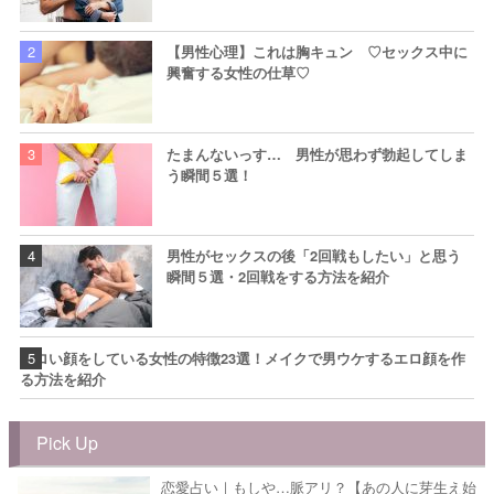
【男性心理】これは胸キュン ♡セックス中に
興奮する女性の仕草♡
たまんないっす… 男性が思わず勃起してしま
う瞬間５選！
男性がセックスの後「2回戦もしたい」と思う
瞬間５選・2回戦をする方法を紹介
エロい顔をしている女性の特徴23選！メイクで男ウケするエロ顔を作
る方法を紹介
Pick Up
恋愛占い｜もしや…脈アリ？【あの人に芽生え始