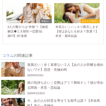
本格占い
あの人の気持ち
2人の繋がりは“本物”？【徹底
本音占い｜ハッキリ断言します
解読◆三大相性⇒恋愛/結
【彼はあなたを好き？普通？】
婚/H】絆/進展
本音・最終結論
コラム
の関連記事
進展占い｜全く進展ない２人【あの人が距離を縮め
ないワケ】思惑・見極め時
2025年6月6日
彼の気持ち占い｜交際はアリ？興味ナシ？彼が求め
る関係・本音・恋結論
2025年5月25日
今、あの人が好意を寄せてる相手は誰？【本命異
性】本心・見極め