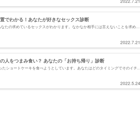
2022.7.2
置でわかる！あなたが好きなセックス診断
あなたの求めているセックスがわかります。なかなか相手には言えないことを求めて
教えします。...
2022.7.2
の人をつまみ食い？ あなたの「お持ち帰り」診断
ゴが乗ったショートケーキを食べようとしています。あなたはどのタイミングでそのイチ
一番最初！スポンジは後回し B：スポンジ部分から食べて、イチゴに辿り着いたら、
番最後！その他を先に全て食べる D：イチゴは食べない...
2022.5.2