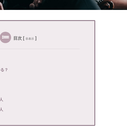
目次
[
]
非表示
かる？
人
人