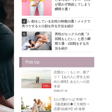
が思わず勃起してしまう
瞬間５選！
エロい顔をしている女性の特徴23選！メイクで
男ウケするエロ顔を作る方法を紹介
男性がセックスの後「2
回戦もしたい」と思う瞬
間５選・2回戦をする方
法を紹介
Pick Up
恋愛占い｜もしや…脈ア
リ？【あの人に芽生え始
めた感情】あなたへの恋
本音
片想い
2026.07.16
2人の繋がりは“本物”？
【徹底解読◆三大相性⇒
恋愛/結婚/H】絆/進展