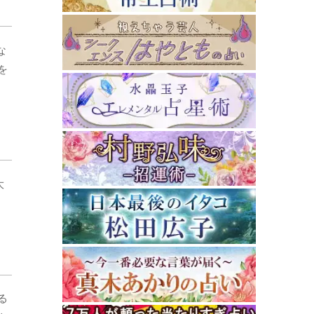
な
を
大
る