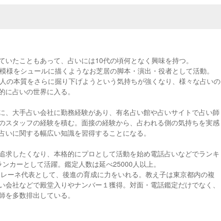
ていたこともあって、占いには10代の頃何となく興味を持つ。
間模様をシュールに描くようなお芝居の脚本・演出・役者として活動。
、人の本質をさらに掘り下げようという気持ちが強くなり、様々な占いの
的に占いの世界に入る。
に、大手占い会社に勤務経験があり、有名占い館や占いサイトで占い師
のスタッフの経験を積む。面接の経験から、占われる側の気持ちを実感
占いに関する幅広い知識を習得することになる。
追求したくなり、本格的にプロとして活動を始め電話占いなどでランキ
ンカーとして活躍。鑑定人数は延べ25000人以上。
館セレーネ代表として、後進の育成に力をいれる。教え子は東京都内の複
い会社などで殿堂入りやナンバー１獲得。対面・電話鑑定だけでなく、
師を多数排出している。