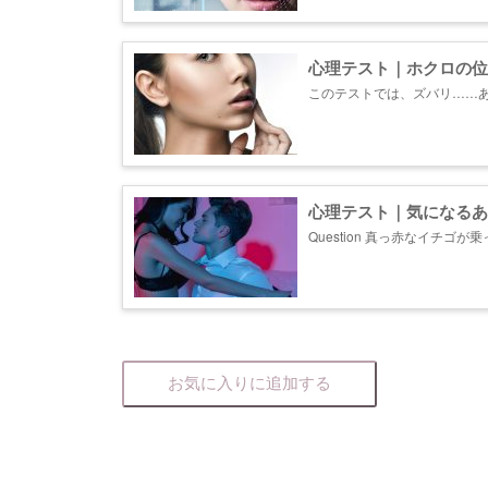
心理テスト｜ホクロの位
このテストでは、ズバリ……
いるかも。あなたの深層心理をお
心理テスト｜気になるあ
Question 真っ赤なイチ
を食べますか？ A：イチゴは
イチゴを食べる C：イチゴは一
お気に入りに追加する