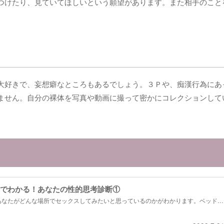
つけたり、見ていてほしいという願望があります。また相手のこと
大好きで、妄想癖なところもあるでしょう。３Ｐや、痴漢行為にあ
ません。自分の裸体を写真や動画に撮って密かにコレクションして
でわかる！あなたの性的思考診断①
あなたがどんな場所でセックスしてみたいと思っているのかがわかります。ベッドの
所でセックスしたいと思っていませんか？...