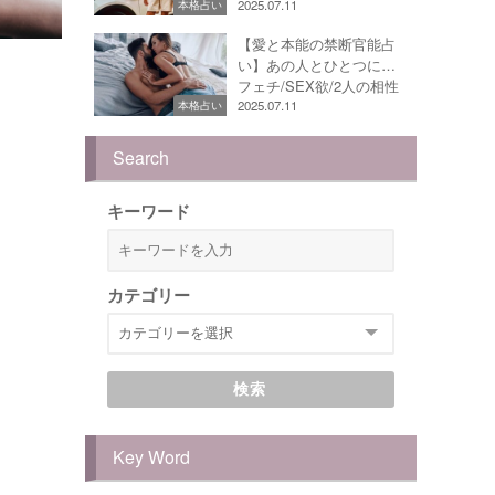
2025.07.11
本格占い
【愛と本能の禁断官能占
い】あの人とひとつに…
フェチ/SEX欲/2人の相性
2025.07.11
本格占い
Search
キーワード
カテゴリー
検索
Key Word