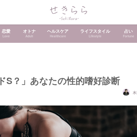
恋愛
オトナ
ヘルスケア
ライフスタイル
占い
Love
Adult
Healthcare
Lifestyle
Fortune
ドS？」あなたの性的嗜好診断
水