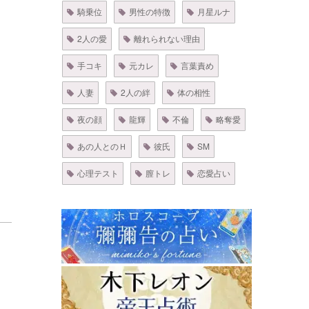
騎乗位
男性の特徴
月星ルナ
2人の愛
離れられない理由
手コキ
元カレ
言葉責め
人妻
2人の絆
体の相性
夜の顔
龍輝
不倫
略奪愛
あの人とのＨ
彼氏
SM
心理テスト
膣トレ
恋愛占い