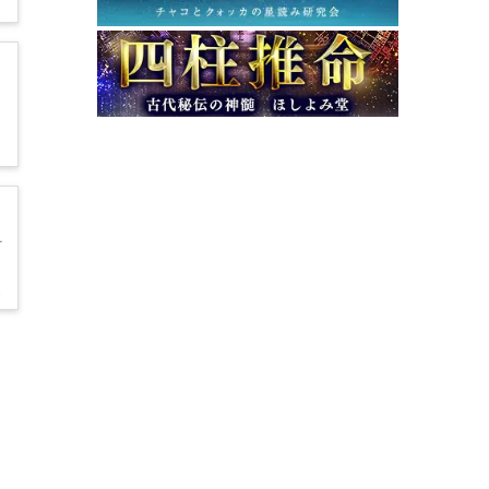
1
1
ゴ
4