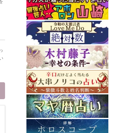
を
っ
い