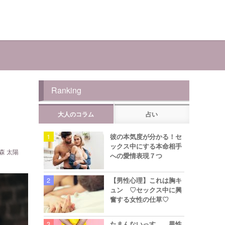
Ranking
大人のコラム
占い
彼の本気度が分かる！セ
ックス中にする本命相手
森 太陽
への愛情表現７つ
【男性心理】これは胸キ
ュン ♡セックス中に興
奮する女性の仕草♡
たまんないっす… 男性