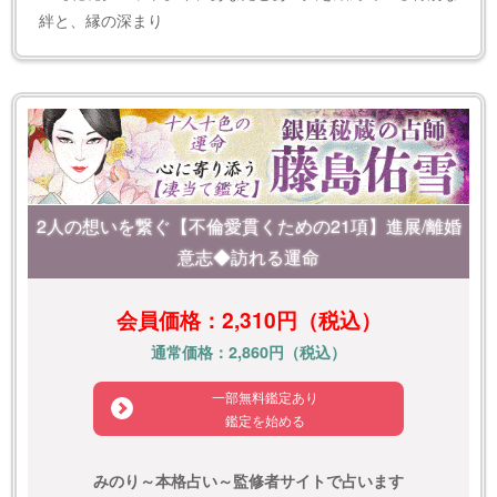
絆と、縁の深まり
2人の想いを繋ぐ【不倫愛貫くための21項】進展/離婚
意志◆訪れる運命
会員価格：2,310円（税込）
通常価格：2,860円（税込）
一部無料鑑定あり
鑑定を始める
みのり～本格占い～監修者サイトで占います