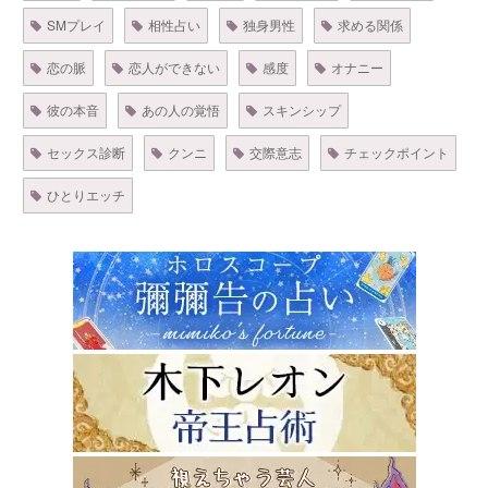
SMプレイ
相性占い
独身男性
求める関係
恋の脈
恋人ができない
感度
オナニー
彼の本音
あの人の覚悟
スキンシップ
セックス診断
クンニ
交際意志
チェックポイント
ひとりエッチ