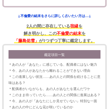
↓不倫愛の結末をさらに詳しく占いたい方は…↓
2人の間に存在している
宿縁
を
解き明かし、この
不倫愛の結末
を
「藤島佑雪」
が1つずつ丁寧に鑑定します。
鑑定項目一覧
＊あの人が『あなた』に感じている、配偶者にはない魅力
＊今、あの人があなたから離れることができない理由
＊この進展しない状況……あの人との関係を続けることに意
味はある？
＊配偶者がいながらも、あの人があなたを選んだワケ
＊このまま待っていたら……あの人との関係に進展はある？
＊今、あの人が『あなたにしか見せていない』特別な一面
＊あの人の中にどんな花が咲いているのか