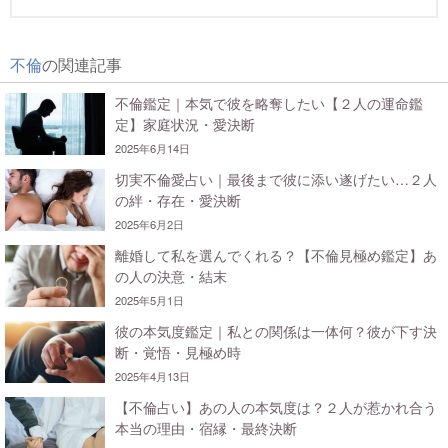
不倫
の関連記事
不倫鑑定｜本気で彼を略奪したい【２人の運命鑑
定】家庭状況・愛決断
2025年6月14日
切実不倫愛占い｜最後まで彼に添い遂げたい…２人
の絆・存在・愛決断
2025年6月2日
離婚して私を選んでくれる？【不倫見極め鑑定】あ
の人の決意・結末
2025年5月1日
彼の本気度鑑定｜私との関係は一体何？彼が下す決
断・覚悟・見極め時
2025年4月13日
【不倫占い】あの人の本気度は？２人が惹かれ合う
本当の理由・宿縁・最終決断