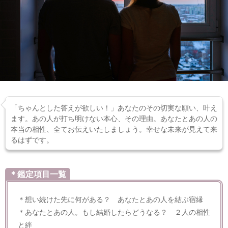
「ちゃんとした答えが欲しい！」あなたのその切実な願い、叶え
ます。あの人が打ち明けない本心、その理由。あなたとあの人の
本当の相性、全てお伝えいたしましょう。幸せな未来が見えて来
るはずです。
＊鑑定項目一覧
＊想い続けた先に何がある？ あなたとあの人を結ぶ宿縁
＊あなたとあの人。もし結婚したらどうなる？ ２人の相性
と絆