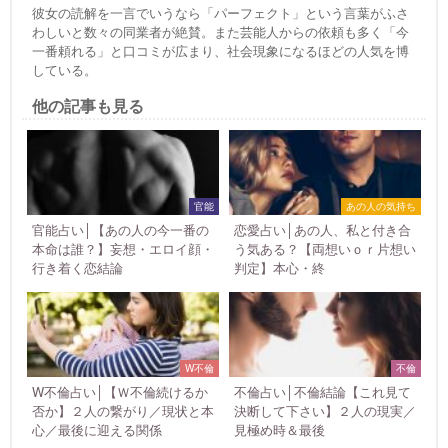
彼女の読解を一言でいうなら「パーフェクト」という言葉がふさ
わしいと数々の同業者が絶賛。また芸能人からの依頼も多く「今
一番頼れる」と口コミが広まり、社会現象になるほどの人気を博
している。
他の記事も見る
官能
あの人の気持ち
官能占い│【あの人の今一番の
恋愛占い│あの人、私と付き合
本命は誰？】妄想・エロイ顔・
う気ある？【両想いｏｒ片想い
行き着く恋結論
判定】本心・終
W不倫
不倫
W不倫占い│【Ｗ不倫続けるか
不倫占い│不倫結論【これ見て
否か】２人の繋がり／現状と本
決断して下さい】２人の現実／
心／最後に迎える関係
見極め時＆最後