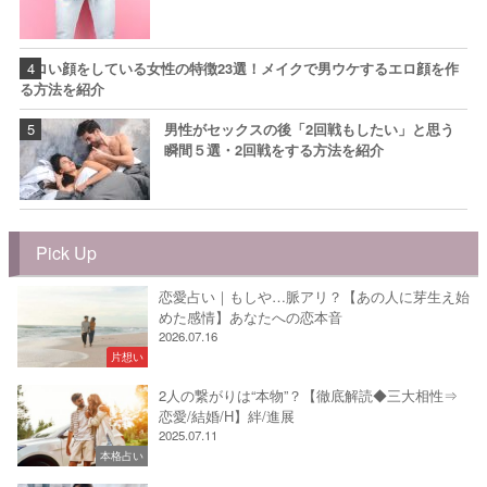
エロい顔をしている女性の特徴23選！メイクで男ウケするエロ顔を作
る方法を紹介
男性がセックスの後「2回戦もしたい」と思う
瞬間５選・2回戦をする方法を紹介
Pick Up
恋愛占い｜もしや…脈アリ？【あの人に芽生え始
めた感情】あなたへの恋本音
2026.07.16
片想い
2人の繋がりは“本物”？【徹底解読◆三大相性⇒
恋愛/結婚/H】絆/進展
2025.07.11
本格占い