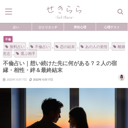
占い
ひとりエッチ
男性心理
心理テスト
不倫
,
,
,
,
無料占い
不倫占い
恋の結末
あの人の覚悟
離婚
,
意志
選ぶ相手
不倫占い｜想い続けた先に何がある？２人の宿
縁・相性・絆＆最終結末
2022年10月17日
2022年10月17日