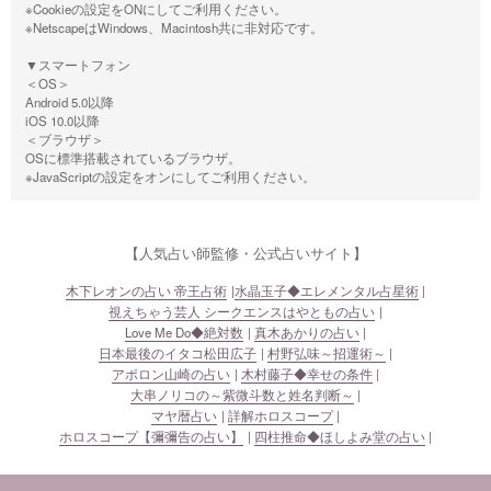
※Cookieの設定をONにしてご利用ください。
※NetscapeはWindows、Macintosh共に非対応です。
▼スマートフォン
＜OS＞
Android 5.0以降
iOS 10.0以降
＜ブラウザ＞
OSに標準搭載されているブラウザ。
※JavaScriptの設定をオンにしてご利用ください。
【人気占い師監修・公式占いサイト】
木下レオンの占い 帝王占術
水晶玉子◆エレメンタル占星術
視えちゃう芸人 シークエンスはやともの占い
Love Me Do◆絶対数
真木あかりの占い
日本最後のイタコ松田広子
村野弘味～招運術～
アポロン山崎の占い
木村藤子◆幸せの条件
大串ノリコの～紫微斗数と姓名判断～
マヤ暦占い
詳解ホロスコープ
ホロスコープ【彌彌告の占い】
四柱推命◆ほしよみ堂の占い