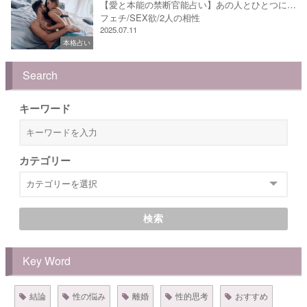
【愛と本能の禁断官能占い】あの人とひとつに…
フェチ/SEX欲/2人の相性
2025.07.11
本格占い
Search
キーワード
カテゴリー
検索
Key Word
結論
性の悩み
離婚
性的思考
おすすめ