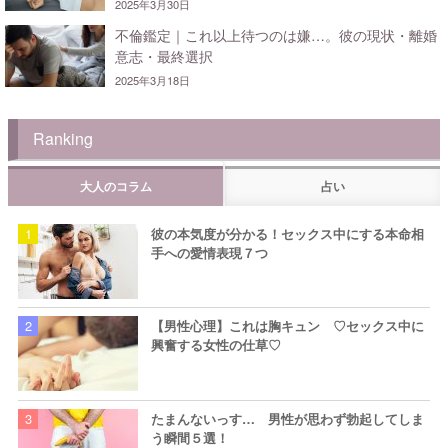
2025年3月30日
不倫鑑定｜これ以上待つのは嫌…。彼の現状・離婚
意志・最終選択
2025年3月18日
Ranking
大人のコラム
占い
彼の本気度が分かる！セックス中にする本命相
手への愛情表現７つ
【男性心理】これは胸キュン ♡セックス中に
興奮する女性の仕草♡
たまんないっす… 男性が思わず勃起してしま
う瞬間５選！