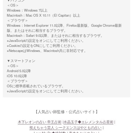
＜OS＞
Windows：Windows 7以上
Macintosh：Mac OS X 10.11（El Capitan）以上
＜ブラウザ＞
Windows：Internet Explorer 11.0以降、Firefox最新版、Google Chrome最新
版、またはそれに相当するブラウザ。
Macintosh：Safari 9.0以降、またはそれに相当するブラウザ。
※JavaScriptの設定をオンにしてご利用ください。
※Cookieの設定をONにしてご利用ください。
※NetscapeはWindows、Macintosh共に非対応です。
▼スマートフォン
＜OS＞
Android 5.0以降
iOS 10.0以降
＜ブラウザ＞
OSに標準搭載されているブラウザ。
※JavaScriptの設定をオンにしてご利用ください。
【人気占い師監修・公式占いサイト】
木下レオンの占い 帝王占術
水晶玉子◆エレメンタル占星術
視えちゃう芸人 シークエンスはやともの占い