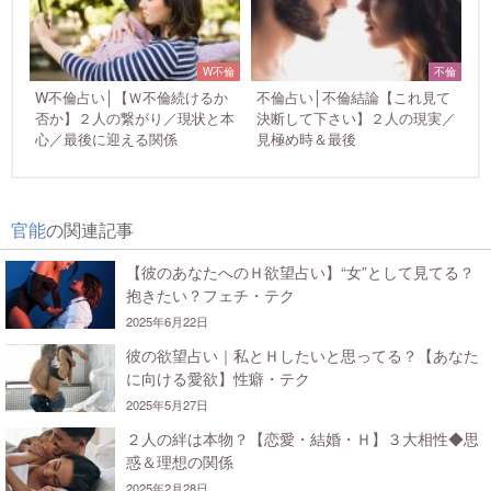
W不倫
不倫
W不倫占い│【Ｗ不倫続けるか
不倫占い│不倫結論【これ見て
否か】２人の繋がり／現状と本
決断して下さい】２人の現実／
心／最後に迎える関係
見極め時＆最後
官能
の関連記事
【彼のあなたへのＨ欲望占い】“女”として見てる？
抱きたい？フェチ・テク
2025年6月22日
彼の欲望占い｜私とＨしたいと思ってる？【あなた
に向ける愛欲】性癖・テク
2025年5月27日
２人の絆は本物？【恋愛・結婚・Ｈ】３大相性◆思
惑＆理想の関係
2025年2月28日