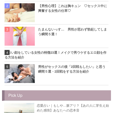
【男性心理】これは胸キュン ♡セックス中に
興奮する女性の仕草♡
たまんないっす… 男性が思わず勃起してしま
う瞬間５選！
エロい顔をしている女性の特徴23選！メイクで男ウケするエロ顔を作
る方法を紹介
男性がセックスの後「2回戦もしたい」と思う
瞬間５選・2回戦をする方法を紹介
Pick Up
恋愛占い｜もしや…脈アリ？【あの人に芽生え始
めた感情】あなたへの恋本音