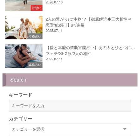
2026.07.16
片想い
2人の繋がりは“本物”？【徹底解読◆三大相性⇒
恋愛/結婚/H】絆/進展
2025.07.11
本格占い
【愛と本能の禁断官能占い】あの人とひとつに…
フェチ/SEX欲/2人の相性
2025.07.11
本格占い
Search
キーワード
カテゴリー