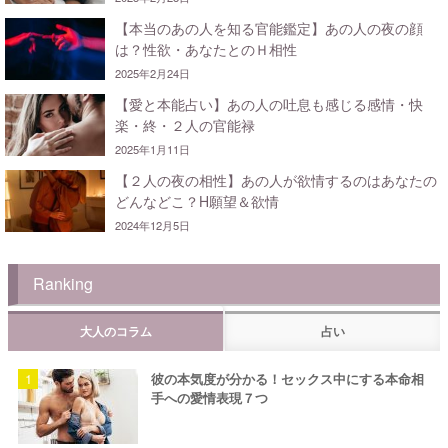
【本当のあの人を知る官能鑑定】あの人の夜の顔
は？性欲・あなたとのＨ相性
2025年2月24日
【愛と本能占い】あの人の吐息も感じる感情・快
楽・終・２人の官能禄
2025年1月11日
【２人の夜の相性】あの人が欲情するのはあなたの
どんなどこ？H願望＆欲情
2024年12月5日
Ranking
大人のコラム
占い
彼の本気度が分かる！セックス中にする本命相
手への愛情表現７つ