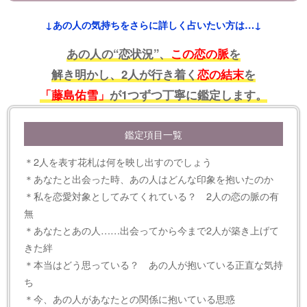
↓あの人の気持ちをさらに詳しく占いたい方は…↓
あの人の“恋状況”、
この恋の脈
を
解き明かし、2人が行き着く
恋の結末
を
「藤島佑雪」
が1つずつ丁寧に鑑定します。
鑑定項目一覧
＊2人を表す花札は何を映し出すのでしょう
＊あなたと出会った時、あの人はどんな印象を抱いたのか
＊私を恋愛対象としてみてくれている？ 2人の恋の脈の有
無
＊あなたとあの人……出会ってから今まで2人が築き上げて
きた絆
＊本当はどう思っている？ あの人が抱いている正直な気持
ち
＊今、あの人があなたとの関係に抱いている思惑