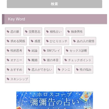
検索
Key Word
恋の脈
交際意志
相性占い
独身男性
求める関係
感度
ひとりエッチ
あの人の覚悟
性的思考
結論
SMプレイ
セックス診断
オナニー
離婚
彼の本音
チェックポイント
おすすめ
恋人ができない
クンニ
性の悩み
スキンシップ