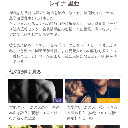
レイナ 里亜
16歳より西洋占星術の勉強を始め、故・石川源晃氏（元・米国占
星学連盟理事）に師事した。
たぐいまれなる天文暦の読解力が頭角を現し、経団連事業サービ
ス社内広報センター会員情報誌の連載、また書籍、様々なメディ
アにて活躍をしている実力派。
彼女の読解を一言でいうなら「パーフェクト」という言葉がふさ
わしいと数々の同業者が絶賛。また芸能人からの依頼も多く「今
一番頼れる」と口コミが広まり、社会現象になるほどの人気を博
している。
他の記事も見る
官能
あの人の気持ち
官能占い│【あの人の今一番の
恋愛占い│あの人、私と付き合
本命は誰？】妄想・エロイ顔・
う気ある？【両想いｏｒ片想い
行き着く恋結論
判定】本心・終