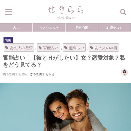
占い
ひとりエッチ
男性心理
心理テスト
官能
,
,
,
あの人の欲望
官能占い
無料占い
あの人の本音
官能占い｜【彼とＨがしたい】女？恋愛対象？私
をどう見てる？
2022年11月15日
2022年11月14日