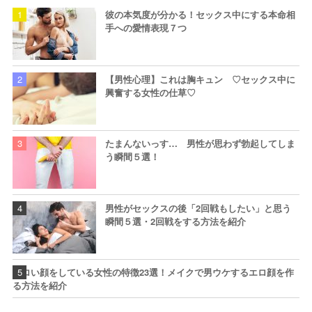
彼の本気度が分かる！セックス中にする本命相
手への愛情表現７つ
【男性心理】これは胸キュン ♡セックス中に
興奮する女性の仕草♡
たまんないっす… 男性が思わず勃起してしま
う瞬間５選！
男性がセックスの後「2回戦もしたい」と思う
瞬間５選・2回戦をする方法を紹介
エロい顔をしている女性の特徴23選！メイクで男ウケするエロ顔を作
る方法を紹介