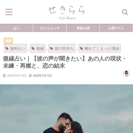
占い
ひとりエッチ
男性心理
心理テスト
復縁
,
,
,
無料占い
復縁
彼の気持ち
離れてしまった理由
復縁占い｜【彼の声が聞きたい】あの人の現状・
未練・再燃と、恋の結末
2023年3月14日
2023年3月13日