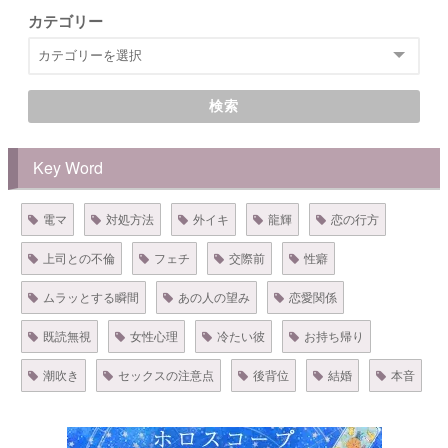
カテゴリー
検索
Key Word
電マ
対処方法
外イキ
龍輝
恋の行方
上司との不倫
フェチ
交際前
性癖
ムラッとする瞬間
あの人の望み
恋愛関係
既読無視
女性心理
冷たい彼
お持ち帰り
潮吹き
セックスの注意点
後背位
結婚
本音