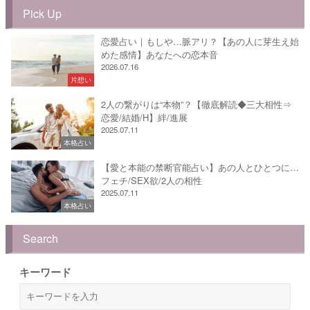
Pick Up
恋愛占い｜もしや…脈アリ？【あの人に芽生え始
めた感情】あなたへの恋本音
2026.07.16
片想い
2人の繋がりは“本物”？【徹底解読◆三大相性⇒
恋愛/結婚/H】絆/進展
2025.07.11
本格占い
【愛と本能の禁断官能占い】あの人とひとつに…
フェチ/SEX欲/2人の相性
2025.07.11
本格占い
Search
キーワード