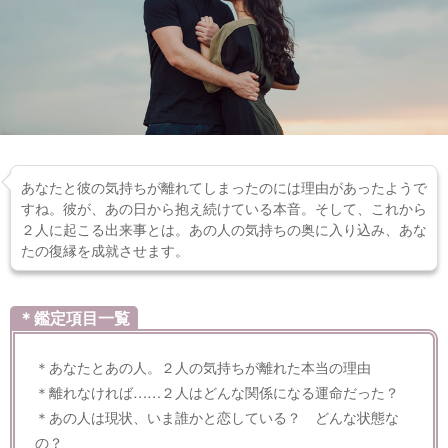
あなたと彼の気持ちが離れてしまったのには理由があったようで
すね。彼が、あの日から抱え続けている本音。そして、これから
２人に起こる出来事とは。あの人の気持ちの奥に入り込み、あな
たの復縁を成就させます。
＊鑑定項目一覧
＊あなたとあの人。２人の気持ちが離れた本当の理由
＊離れなければ……２人はどんな関係になる運命だった？
＊あの人は現状、いま誰かと恋している？ どんな状態な
の？