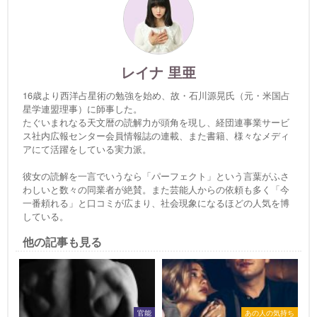
レイナ 里亜
16歳より西洋占星術の勉強を始め、故・石川源晃氏（元・米国占
星学連盟理事）に師事した。
たぐいまれなる天文暦の読解力が頭角を現し、経団連事業サービ
ス社内広報センター会員情報誌の連載、また書籍、様々なメディ
アにて活躍をしている実力派。
彼女の読解を一言でいうなら「パーフェクト」という言葉がふさ
わしいと数々の同業者が絶賛。また芸能人からの依頼も多く「今
一番頼れる」と口コミが広まり、社会現象になるほどの人気を博
している。
他の記事も見る
官能
あの人の気持ち