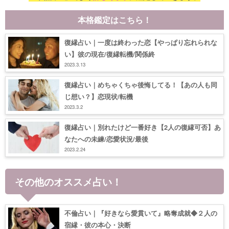
本格鑑定はこちら！
復縁占い｜一度は終わった恋【やっぱり忘れられな
い】彼の現在/復縁転機/関係終
2023.3.13
復縁占い｜めちゃくちゃ後悔してる！【あの人も同
じ想い？】恋現状/転機
2023.3.2
復縁占い｜別れたけど一番好き【2人の復縁可否】あ
なたへの未練/恋愛状況/最後
2023.2.24
その他のオススメ占い！
不倫占い｜『好きなら愛貫いて』略奪成就◆２人の
宿縁・彼の本心・決断