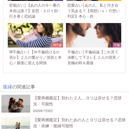
官能占い│【あの人の今一番の
恋愛占い│あの人、私と付き合
本命は誰？】妄想・エロイ顔・
う気ある？【両想いｏｒ片想い
行き着く恋結論
判定】本心・終
W不倫
不倫
W不倫占い│【Ｗ不倫続けるか
不倫占い│不倫結論【これ見て
否か】２人の繋がり／現状と本
決断して下さい】２人の現実／
心／最後に迎える関係
見極め時＆最後
復縁
の関連記事
【愛再燃鑑定】別れた２人…ヨリは戻せる？恋状
況・可能性
2025年7月8日
【愛再燃鑑定】別れたあの人とヨリは戻せる？恋状
況・未練・復縁可能性