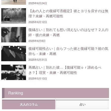
2025年6月24日
【あの人との復縁可否鑑定】彼とヨリを戻すのは無
理？未練・再燃可能性
2025年6月12日
復縁占い｜別れても想い消えないのはなぜ？２人の
絆・彼の未練・再燃
2025年6月8日
復縁可能性占い｜自らフった彼と復縁可能？彼の気
持ち・未練・再燃
2025年5月31日
再燃占い｜別れた彼…【復縁可能ｏｒ諦めるべ
き？】現実・未練・再燃可能性
2025年5月13日
Ranking
大人のコラム
占い