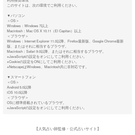
利用推奨環境
このサイトは、次の環境でご利用ください。
▼パソコン
＜OS＞
Windows：Windows 7以上
Macintosh：Mac OS X 10.11（El Capitan）以上
＜ブラウザ＞
Windows：Internet Explorer 11.0以降、Firefox最新版、Google Chrome最新
版、またはそれに相当するブラウザ。
Macintosh：Safari 9.0以降、またはそれに相当するブラウザ。
※JavaScriptの設定をオンにしてご利用ください。
※Cookieの設定をONにしてご利用ください。
※NetscapeはWindows、Macintosh共に非対応です。
▼スマートフォン
＜OS＞
Android 5.0以降
iOS 10.0以降
＜ブラウザ＞
OSに標準搭載されているブラウザ。
※JavaScriptの設定をオンにしてご利用ください。
【人気占い師監修・公式占いサイト】