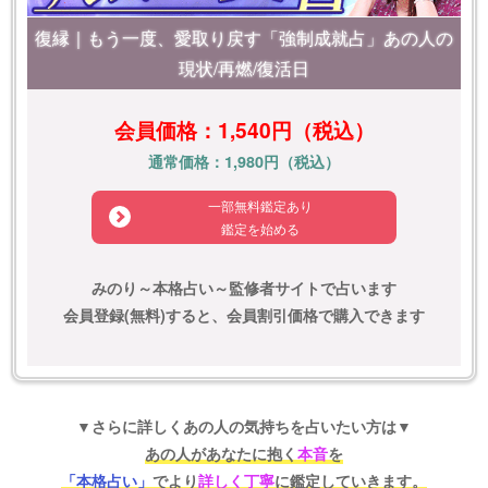
復縁｜もう一度、愛取り戻す「強制成就占」あの人の
現状/再燃/復活日
会員価格：1,540円（税込）
通常価格：1,980円（税込）
一部無料鑑定あり
鑑定を始める
みのり～本格占い～監修者サイトで占います
会員登録(無料)すると、会員割引価格で購入できます
▼さらに詳しくあの人の気持ちを占いたい方は▼
あの人があなたに抱く
本音
を
「本格占い」
でより
詳しく丁寧
に鑑定していきます。