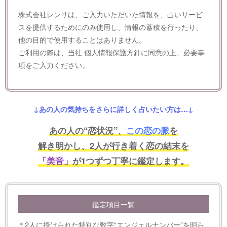
株式会社レンサは、ご入力いただいた情報を、占いサービ
スを提供するためにのみ使用し、情報の蓄積を行ったり、
他の目的で使用することはありません。
ご利用の際は、当社
個人情報保護方針
に同意の上、必要事
項をご入力ください。
↓あの人の気持ちをさらに詳しく占いたい方は…↓
あの人の“恋状況”、
この恋の脈
を
解き明かし、2人が行き着く恋の結末を
「美音」
が1つずつ丁寧に鑑定します。
鑑定項目一覧
＊2人に授けられた特別な数字“エンジェルナンバー”を明ら